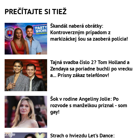
PREČÍTAJTE SI TIEŽ
Škandál naberá obrátky:
Kontroverzným prípadom z
markizáckej šou sa zaoberá polícia!
Tajná svadba číslo 2? Tom Holland a
Zendaya sa poriadne buchli po vrecku
a... Prísny zákaz telefónov!
Šok v rodine Angeliny Jolie: Po
rozvode s manželkou priznal - som
gay!
Strach o hviezdu Let's Dance: