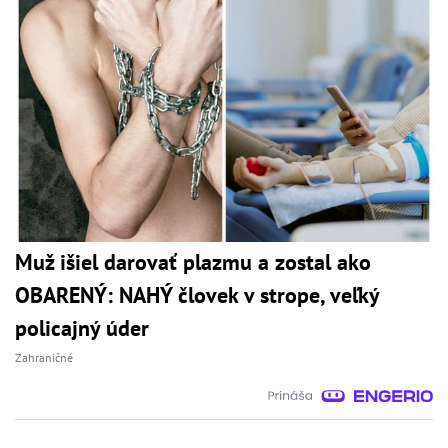
Muž išiel darovať plazmu a zostal ako
OBARENÝ: NAHÝ človek v strope, veľký
policajný úder
Zahraničné