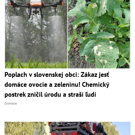
Poplach v slovenskej obci: Zákaz jesť
domáce ovocie a zeleninu! Chemický
postrek zničil úrodu a straší ľudí
Domáce