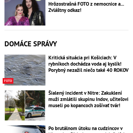
Hrôzostrašná FOTO z nemocnice a...
Zvláštny odkaz!
DOMÁCE SPRÁVY
Kritická situácia pri Košiciach: V
rybníkoch dochádza voda aj kyslík!
Porybný nezažil niečo také 40 ROKOV
FOTO
Šialený incident v Nitre: Zakuklení
muži zmlátili skupinu Indov, učiteľovi
museli po kopancoch zošívať tvár!
Po brutálnom útoku na cudzincov v