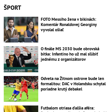
ŠPORT
FOTO Messiho žena v bikinách:
Komentár Ronaldovej Georginy
vyvolal ošiaľ
O finále MS 2030 bude obrovská
bitka: Infantino ho už mal sľúbiť
jednému z organizátorov
Odveta na Žitnom ostrove bude len
formalitou: DAC v Holandsku schytal
poriadne krutý debakel
Futbalom otriasa ďalšia aféra: