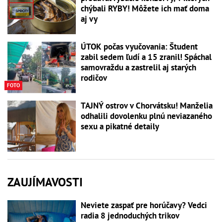
chýbali RYBY! Môžete ich mať doma
aj vy
ÚTOK počas vyučovania: Študent
zabil sedem ľudí a 15 zranil! Spáchal
samovraždu a zastrelil aj starých
rodičov
FOTO
TAJNÝ ostrov v Chorvátsku! Manželia
odhalili dovolenku plnú neviazaného
sexu a pikatné detaily
ZAUJÍMAVOSTI
Neviete zaspať pre horúčavy? Vedci
radia 8 jednoduchých trikov