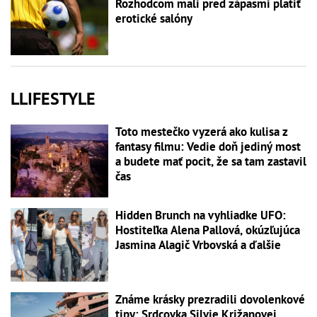
Rozhodcom mali pred zápasmi platiť
erotické salóny
LLIFESTYLE
Toto mestečko vyzerá ako kulisa z
fantasy filmu: Vedie doň jediný most
a budete mať pocit, že sa tam zastavil
čas
Hidden Brunch na vyhliadke UFO:
Hostiteľka Alena Pallová, okúzľujúca
Jasmina Alagič Vrbovská a ďalšie
Známe krásky prezradili dovolenkové
tipy: Srdcovka Silvie Križanovej,