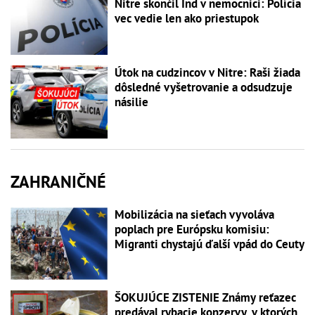
Nitre skončil Ind v nemocnici: Polícia
vec vedie len ako priestupok
Útok na cudzincov v Nitre: Raši žiada
dôsledné vyšetrovanie a odsudzuje
násilie
ZAHRANIČNÉ
Mobilizácia na sieťach vyvoláva
poplach pre Európsku komisiu:
Migranti chystajú ďalší vpád do Ceuty
ŠOKUJÚCE ZISTENIE Známy reťazec
predával rybacie konzervy, v ktorých