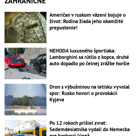
ZAHRANIČNÉ
Američan v ruskom väzení bojuje o
život: Rodina žiada jeho okamžité
prepustenie!
NEHODA luxusného športiaka:
Lamborghini sa rútilo z kopca, druhé
auto dopadlo po čelnej zrážke horšie
Dron s výbušninou na letisku vyvolal
spor: Rusko hovorí o provokácii
Kyjeva
Po 12 rokoch prišiel zvrat:
Sedemdesiatnika vydali do Nemecka
pre bankovú lúpež