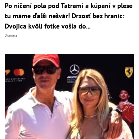
Po ničení pola pod Tatrami a kúpaní v plese
tu máme ďalší nešvár! Drzosť bez hraníc:
Dvojica kvôli fotke vošla do...
Domáce