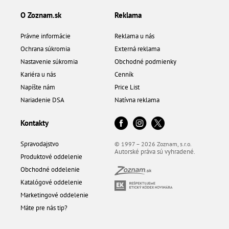
O Zoznam.sk
Reklama
Právne informácie
Reklama u nás
Ochrana súkromia
Externá reklama
Nastavenie súkromia
Obchodné podmienky
Kariéra u nás
Cenník
Napíšte nám
Price List
Nariadenie DSA
Natívna reklama
Kontakty
Spravodajstvo
© 1997 – 2026 Zoznam, s.r.o.
Autorské práva sú vyhradené.
Produktové oddelenie
Obchodné oddelenie
Katalógové oddelenie
Marketingové oddelenie
Máte pre nás tip?