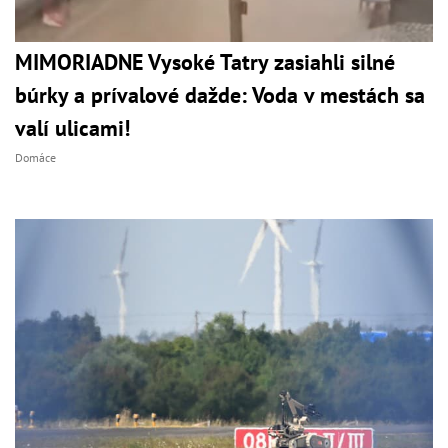
MIMORIADNE Vysoké Tatry zasiahli silné
búrky a prívalové dažde: Voda v mestách sa
valí ulicami!
Domáce