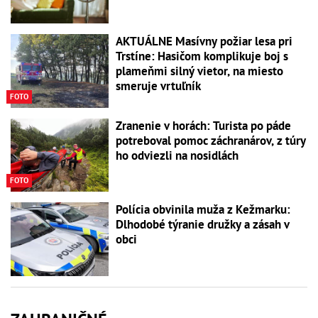
AKTUÁLNE Masívny požiar lesa pri
Trstíne: Hasičom komplikuje boj s
plameňmi silný vietor, na miesto
smeruje vrtuľník
FOTO
Zranenie v horách: Turista po páde
potreboval pomoc záchranárov, z túry
ho odviezli na nosidlách
FOTO
Polícia obvinila muža z Kežmarku:
Dlhodobé týranie družky a zásah v
obci