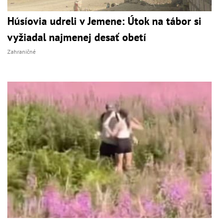
Húsíovia udreli v Jemene: Útok na tábor si
vyžiadal najmenej desať obetí
Zahraničné