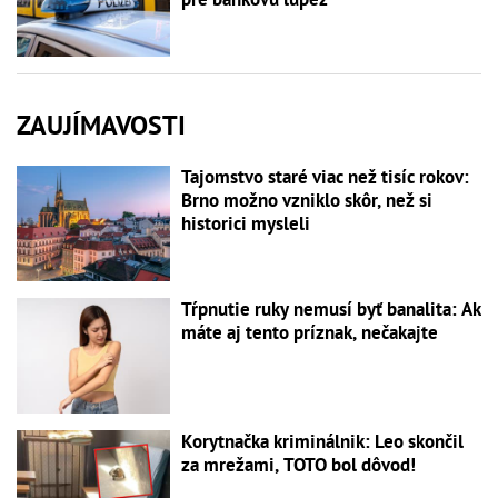
ZAUJÍMAVOSTI
Tajomstvo staré viac než tisíc rokov:
Brno možno vzniklo skôr, než si
historici mysleli
Tŕpnutie ruky nemusí byť banalita: Ak
máte aj tento príznak, nečakajte
Korytnačka kriminálnik: Leo skončil
za mrežami, TOTO bol dôvod!