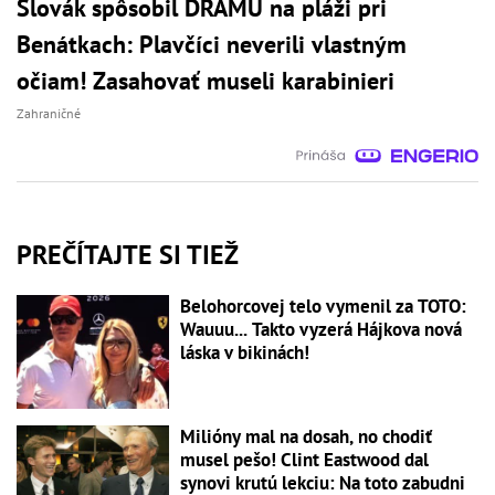
Slovák spôsobil DRÁMU na pláži pri
Benátkach: Plavčíci neverili vlastným
očiam! Zasahovať museli karabinieri
Zahraničné
PREČÍTAJTE SI TIEŽ
Belohorcovej telo vymenil za TOTO:
Wauuu... Takto vyzerá Hájkova nová
láska v bikinách!
Milióny mal na dosah, no chodiť
musel pešo! Clint Eastwood dal
synovi krutú lekciu: Na toto zabudni