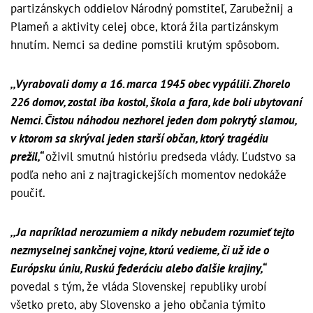
partizánskych oddielov Národný pomstiteľ, Zarubežnij a
Plameň a aktivity celej obce, ktorá žila partizánskym
hnutím. Nemci sa dedine pomstili krutým spôsobom.
,,Vyrabovali domy a 16. marca 1945 obec vypálili. Zhorelo
226 domov, zostal iba kostol, škola a fara, kde boli ubytovaní
Nemci. Čistou náhodou nezhorel jeden dom pokrytý slamou,
v ktorom sa skrýval jeden starší občan, ktorý tragédiu
prežil,“
oživil smutnú históriu predseda vlády. Ľudstvo sa
podľa neho ani z najtragickejších momentov nedokáže
poučiť.
,,Ja napríklad nerozumiem a nikdy nebudem rozumieť tejto
nezmyselnej sankčnej vojne, ktorú vedieme, či už ide o
Európsku úniu, Ruskú federáciu alebo ďalšie krajiny,“
povedal s tým, že vláda Slovenskej republiky urobí
všetko preto, aby Slovensko a jeho občania týmito