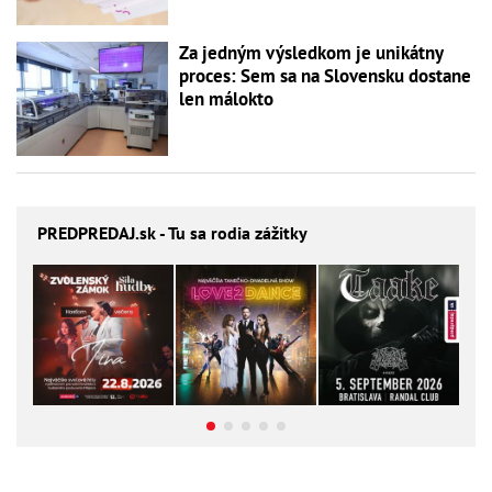
Za jedným výsledkom je unikátny
proces: Sem sa na Slovensku dostane
len málokto
PREDPREDAJ
.sk - Tu sa rodia zážitky