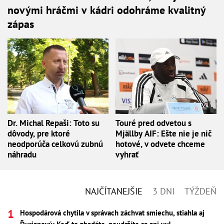
novými hráčmi v kádri odohráme kvalitný
zápas
Dr. Michal Repaši: Toto su
Touré pred odvetou s
dôvody, pre ktoré
Mjällby AIF: Ešte nie je nič
neodporúča celkovú zubnú
hotové, v odvete chceme
náhradu
vyhrať
NAJČÍTANEJŠIE
3 DNI
TÝŽDEŇ
Hospodárová chytila v správach záchvat smiechu, stiahla aj