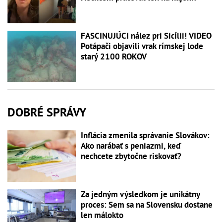
FASCINUJÚCI nález pri Sicílii! VIDEO
Potápači objavili vrak rímskej lode
starý 2100 ROKOV
DOBRÉ SPRÁVY
Inflácia zmenila správanie Slovákov:
Ako narábať s peniazmi, keď
nechcete zbytočne riskovať?
Za jedným výsledkom je unikátny
proces: Sem sa na Slovensku dostane
len málokto