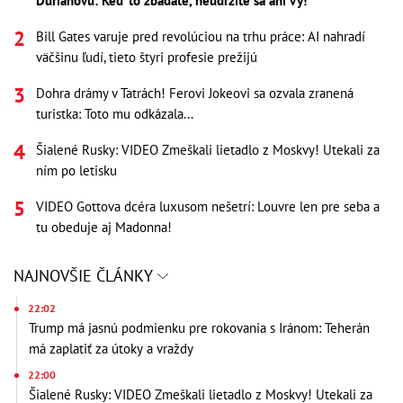
Ďurianovú: Keď to zbadáte, neudržíte sa ani vy!
Bill Gates varuje pred revolúciou na trhu práce: AI nahradí
väčšinu ľudí, tieto štyri profesie prežijú
Dohra drámy v Tatrách! Ferovi Jokeovi sa ozvala zranená
turistka: Toto mu odkázala...
Šialené Rusky: VIDEO Zmeškali lietadlo z Moskvy! Utekali za
ním po letisku
VIDEO Gottova dcéra luxusom nešetrí: Louvre len pre seba a
tu obeduje aj Madonna!
NAJNOVŠIE ČLÁNKY
22:02
Trump má jasnú podmienku pre rokovania s Iránom: Teherán
má zaplatiť za útoky a vraždy
22:00
Šialené Rusky: VIDEO Zmeškali lietadlo z Moskvy! Utekali za