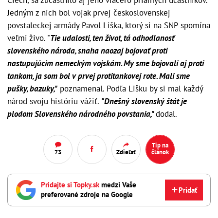
Jedným z nich bol vojak prvej československej
povstaleckej armády Pavol Liška, ktorý si na SNP spomína
veľmi živo. "
Tie udalosti, ten život, tá odhodlanosť
slovenského národa, snaha naozaj bojovať proti
nastupujúcim nemeckým vojskám. My sme bojovali aj proti
tankom, ja som bol v prvej protitankovej rote. Mali sme
pušky, bazuky,"
poznamenal. Podľa Lišku by si mal každý
národ svoju históriu vážiť.
"Dnešný slovenský štát je
plodom Slovenského národného povstania,"
dodal.
Tip na
73
Zdieľať
článok
Pridajte si Topky.sk
medzi Vaše
Pridať
preferované zdroje na Google