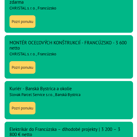
zdarma
CHRISTAL s. r. o., Francúzsko
Pozri ponuku
MONTÉR OCEĽOVÝCH KONŠTRUKCIÍ - FRANCÚZSKO - 3 600
netto
CHRISTAL s. r. o., Francúzsko
Pozri ponuku
Kuriér - Banská Bystrica a okolie
Slovak Parcel Service s.r.o., Banská Bystrica
Pozri ponuku
Elektrikár do Francúzska – dlhodobé projekty | 3 200 – 3
800 € netto