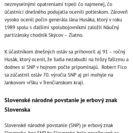
nezmyselnými opatreniami trpeli čo najmenej, čo
účastníci dnešného podujatia ocenili potleskom. Zároveň
vysoko ocenil počin generála Jána Husáka, ktorý v roku
1989 spolu s ďalšími spolubojovníkmi založil Náučný
partizánsky chodník Skýcov – Zlatno.
K účastníkom dnešných osláv sa prihovoril aj 91 – ročný
Husák, ktorý ocenil, že ľudia nezabudli na hrôzy fašizmu a
dodnes si SNP v hojnom počte pripomínajú. Robert Fico
sa zúčastnil osláv 70. výročia SNP aj pri mohyle na
Jankovom vŕšku v Trenčianskom kraji.
Slovenské národné povstanie je erbový znak
Slovenska
Slovenské národné povstanie (SNP) je erbový znak
Slovenska, bez SNP by Slovensko bolo považované za