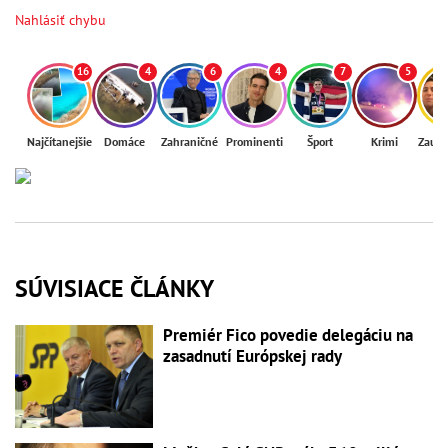
Nahlásiť chybu
16
4
6
4
7
5
Najčítanejšie
Domáce
Zahraničné
Prominenti
Šport
Krimi
Zaují
SÚVISIACE ČLÁNKY
Premiér Fico povedie delegáciu na
zasadnutí Európskej rady