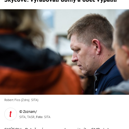
Robert Fico (Zdroj: SITA)
© Zoznam/
SITA, TASR,
Foto
: SITA