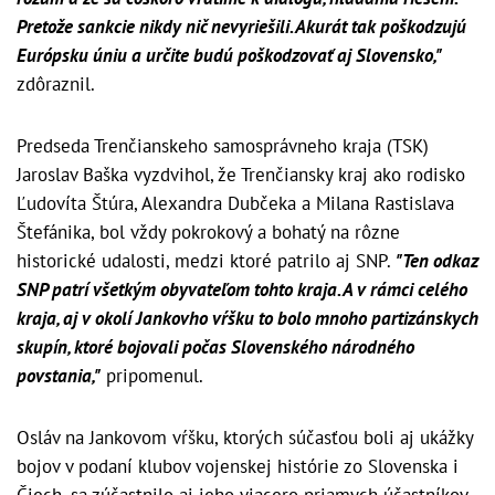
Pretože sankcie nikdy nič nevyriešili. Akurát tak poškodzujú
Európsku úniu a určite budú poškodzovať aj Slovensko,"
zdôraznil.
Predseda Trenčianskeho samosprávneho kraja (TSK)
Jaroslav Baška vyzdvihol, že Trenčiansky kraj ako rodisko
Ľudovíta Štúra, Alexandra Dubčeka a Milana Rastislava
Štefánika, bol vždy pokrokový a bohatý na rôzne
historické udalosti, medzi ktoré patrilo aj SNP.
"Ten odkaz
SNP patrí všetkým obyvateľom tohto kraja. A v rámci celého
kraja, aj v okolí Jankovho vŕšku to bolo mnoho partizánskych
skupín, ktoré bojovali počas Slovenského národného
povstania,"
pripomenul.
Osláv na Jankovom vŕšku, ktorých súčasťou boli aj ukážky
bojov v podaní klubov vojenskej histórie zo Slovenska i
Čiech, sa zúčastnilo aj jeho viacero priamych účastníkov.