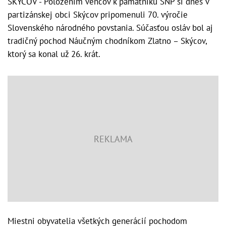
SKÝCOV - Položením vencov k pamätníku SNP si dnes v
partizánskej obci Skýcov pripomenuli 70. výročie
Slovenského národného povstania. Súčasťou osláv bol aj
tradičný pochod Náučným chodníkom Zlatno – Skýcov,
ktorý sa konal už 26. krát.
Miestni obyvatelia všetkých generácií pochodom