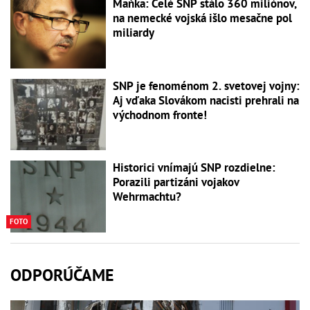
Maňka: Celé SNP stálo 360 miliónov,
na nemecké vojská išlo mesačne pol
miliardy
SNP je fenoménom 2. svetovej vojny:
Aj vďaka Slovákom nacisti prehrali na
východnom fronte!
Historici vnímajú SNP rozdielne:
Porazili partizáni vojakov
Wehrmachtu?
FOTO
ODPORÚČAME