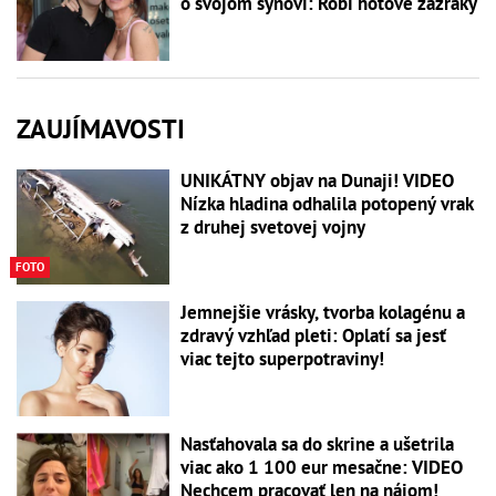
o svojom synovi: Robí hotové zázraky
ZAUJÍMAVOSTI
UNIKÁTNY objav na Dunaji! VIDEO
Nízka hladina odhalila potopený vrak
z druhej svetovej vojny
FOTO
Jemnejšie vrásky, tvorba kolagénu a
zdravý vzhľad pleti: Oplatí sa jesť
viac tejto superpotraviny!
Nasťahovala sa do skrine a ušetrila
viac ako 1 100 eur mesačne: VIDEO
Nechcem pracovať len na nájom!