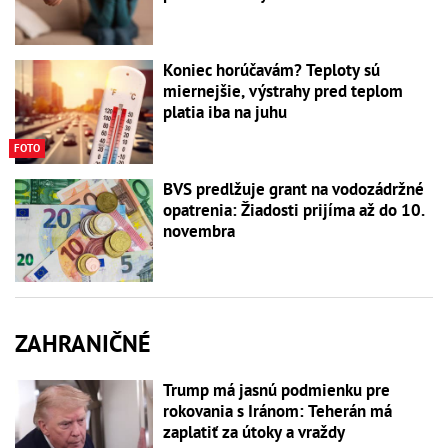
Koniec horúčavám? Teploty sú
miernejšie, výstrahy pred teplom
platia iba na juhu
FOTO
BVS predlžuje grant na vodozádržné
opatrenia: Žiadosti prijíma až do 10.
novembra
ZAHRANIČNÉ
Trump má jasnú podmienku pre
rokovania s Iránom: Teherán má
zaplatiť za útoky a vraždy