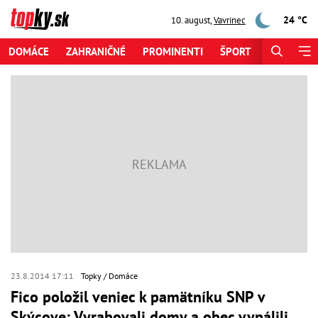
24 °C
10. august
,
Vavrinec
DOMÁCE
ZAHRANIČNÉ
PROMINENTI
ŠPORT
ZAUJÍMAV
23.8.2014 17:11
Topky
Domáce
Fico položil veniec k pamätníku SNP v
Skýcove: Vyrabovali domy a obec vypálili