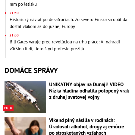
ním po letisku
21:30
Historický návrat po desaťročiach: Zo severu Fínska sa opäť dá
dostať vlakom až do južnej Európy
21:00
Bill Gates varuje pred revolúciou na trhu práce: AI nahradí
väčšinu ľudí, tieto štyri profesie prežijú
DOMÁCE SPRÁVY
UNIKÁTNY objav na Dunaji! VIDEO
Nízka hladina odhalila potopený vrak
z druhej svetovej vojny
FOTO
Víkend plný násilia v rodinách:
Úradovali alkohol, drogy aj emócie
po stroskotaných vzťahoch