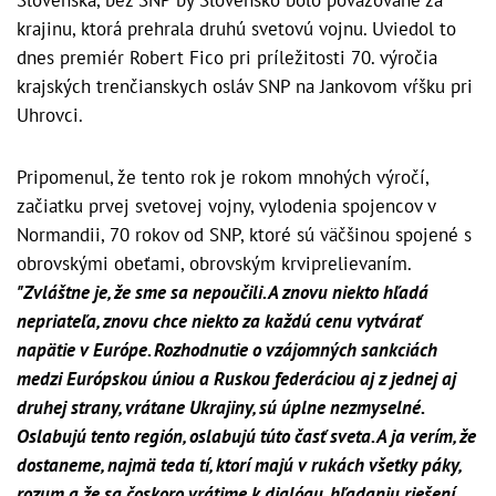
krajinu, ktorá prehrala druhú svetovú vojnu. Uviedol to
dnes premiér Robert Fico pri príležitosti 70. výročia
krajských trenčianskych osláv SNP na Jankovom vŕšku pri
Uhrovci.
Pripomenul, že tento rok je rokom mnohých výročí,
začiatku prvej svetovej vojny, vylodenia spojencov v
Normandii, 70 rokov od SNP, ktoré sú väčšinou spojené s
obrovskými obeťami, obrovským krviprelievaním.
"Zvláštne je, že sme sa nepoučili. A znovu niekto hľadá
nepriateľa, znovu chce niekto za každú cenu vytvárať
napätie v Európe. Rozhodnutie o vzájomných sankciách
medzi Európskou úniou a Ruskou federáciou aj z jednej aj
druhej strany, vrátane Ukrajiny, sú úplne nezmyselné.
Oslabujú tento región, oslabujú túto časť sveta. A ja verím, že
dostaneme, najmä teda tí, ktorí majú v rukách všetky páky,
rozum a že sa čoskoro vrátime k dialógu, hľadaniu riešení.