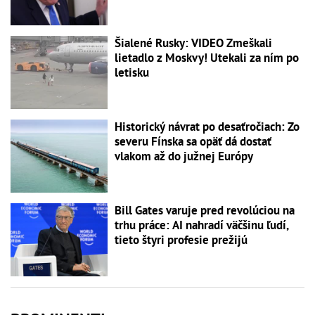
Šialené Rusky: VIDEO Zmeškali
lietadlo z Moskvy! Utekali za ním po
letisku
Historický návrat po desaťročiach: Zo
severu Fínska sa opäť dá dostať
vlakom až do južnej Európy
Bill Gates varuje pred revolúciou na
trhu práce: AI nahradí väčšinu ľudí,
tieto štyri profesie prežijú