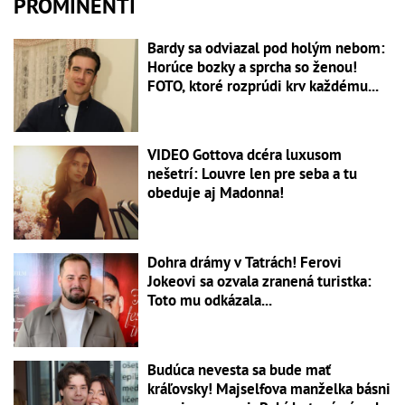
PROMINENTI
Bardy sa odviazal pod holým nebom:
Horúce bozky a sprcha so ženou!
FOTO, ktoré rozprúdi krv každému...
VIDEO Gottova dcéra luxusom
nešetrí: Louvre len pre seba a tu
obeduje aj Madonna!
Dohra drámy v Tatrách! Ferovi
Jokeovi sa ozvala zranená turistka:
Toto mu odkázala...
Budúca nevesta sa bude mať
kráľovsky! Majselfova manželka básni