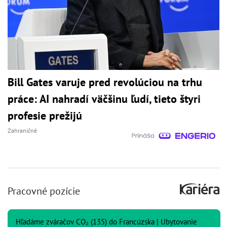
Bill Gates varuje pred revolúciou na trhu
práce: AI nahradí väčšinu ľudí, tieto štyri
profesie prežijú
Zahraničné
Pracovné pozície
Hľadáme zváračov CO₂ (135) do Francúzska | Ubytovanie