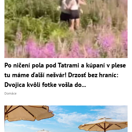
Po ničení pola pod Tatrami a kúpaní v plese
tu máme ďalší nešvár! Drzosť bez hraníc:
Dvojica kvôli fotke vošla do...
Domáce