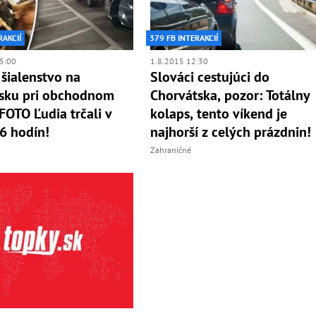
RAKCIÍ
379 FB INTERAKCIÍ
5:00
1.8.2015 12:30
 šialenstvo na
Slováci cestujúci do
isku pri obchodnom
Chorvátska, pozor: Totálny
 FOTO Ľudia trčali v
kolaps, tento víkend je
6 hodín!
najhorší z celých prázdnin!
Zahraničné