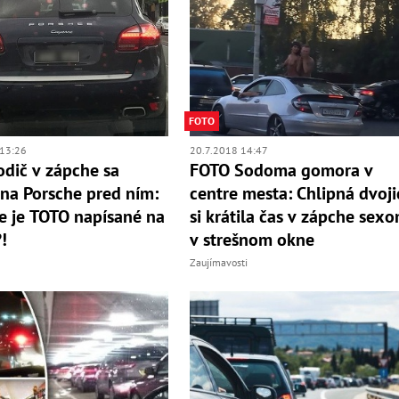
FOTO
13:26
20.7.2018 14:47
dič v zápche sa
FOTO Sodoma gomora v
 na Porsche pred ním:
centre mesta: Chlipná dvoji
e je TOTO napísané na
si krátila čas v zápche sex
!
v strešnom okne
Zaujímavosti