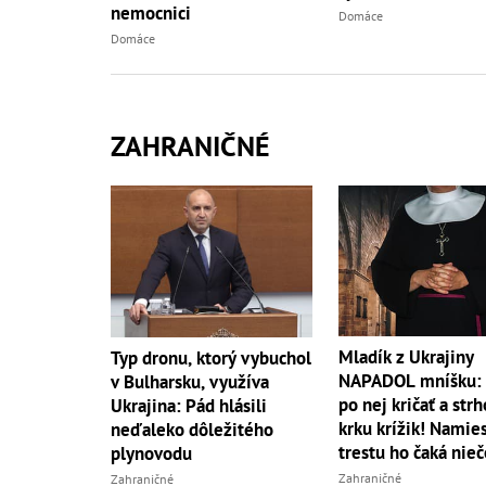
nemocnici
Domáce
Domáce
ZAHRANIČNÉ
Mladík z Ukrajiny
Typ dronu, ktorý vybuchol
NAPADOL mníšku: 
v Bulharsku, využíva
po nej kričať a strh
Ukrajina: Pád hlásili
krku krížik! Namie
neďaleko dôležitého
trestu ho čaká nieč
plynovodu
Zahraničné
Zahraničné