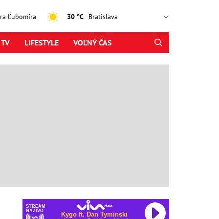
jtra Ľubomíra
30 °C
 TV
LIFESTYLE
VOĽNÝ ČAS
STREAM
NAŽIVO
Kygo ft. Dan Tyminski