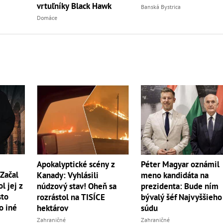
vrtuľníky Black Hawk
Banská Bystrica
Domáce
Apokalyptické scény z
Péter Magyar oznámil
Začal
Kanady: Vyhlásili
meno kandidáta na
ol jej z
núdzový stav! Oheň sa
prezidenta: Bude ním
sto
rozrástol na TISÍCE
bývalý šéf Najvyššieho
o iné
hektárov
súdu
Zahraničné
Zahraničné