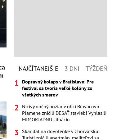
ca
NAJČÍTANEJŠIE
3 DNI
TÝŽDEŇ
om
Dopravný kolaps v Bratislave: Pre
festival sa tvoria veľké kolóny zo
všetkých smerov
Ničivý nočný požiar v obci Braväcovo:
Plamene zničili DESAŤ stavieb! Vyhlásili
MIMORIADNU situáciu
Škandál na dovolenke v Chorvátsku:
Turisti zničili apartmán, majiteľovi sa