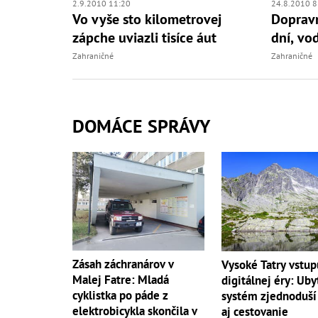
2.9.2010 11:20
24.8.2010 8
Vo vyše sto kilometrovej
Dopravn
zápche uviazli tisíce áut
dní, vod
Zahraničné
Zahraničné
DOMÁCE SPRÁVY
Zásah záchranárov v
Vysoké Tatry vstup
Malej Fatre: Mladá
digitálnej éry: Uby
cyklistka po páde z
systém zjednoduší
elektrobicykla skončila v
aj cestovanie