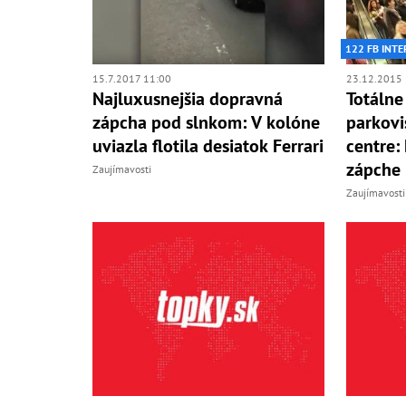
122 FB INTE
15.7.2017 11:00
23.12.2015 
Najluxusnejšia dopravná
Totálne
zápcha pod slnkom: V kolóne
parkov
uviazla flotila desiatok Ferrari
centre:
zápche 
Zaujímavosti
Zaujímavosti