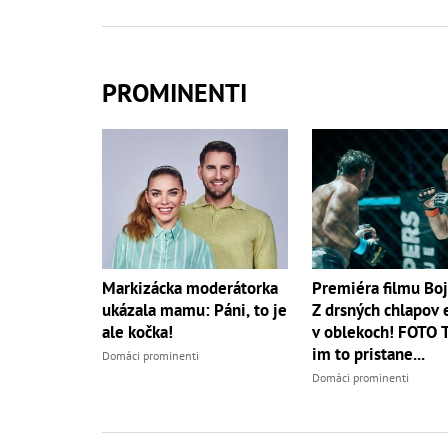
PROMINENTI
Markizácka moderátorka
Premiéra filmu Boj
ukázala mamu: Páni, to je
Z drsných chlapov 
ale kočka!
v oblekoch! FOTO 
im to pristane...
Domáci prominenti
Domáci prominenti