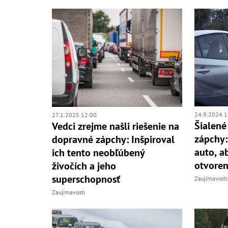
24.9.2024 1
27.1.2025 12:00
Šialené
Vedci zrejme našli riešenie na
zápchy:
dopravné zápchy: Inšpiroval
auto, ab
ich tento neobľúbený
otvoren
živočích a jeho
superschopnosť
Zaujímavosti
Zaujímavosti