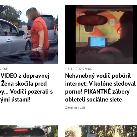
2:00
13.12.2023 9:00
 VIDEO z dopravnej
Nehanebný vodič pobúril
 Žena skočila pred
internet: V kolóne sledoval
y... Vodiči pozerali s
porno! PIKANTNÉ zábery
ými ústami!
obleteli sociálne siete
Zaujímavosti