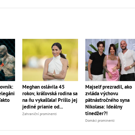
ovník:
Meghan oslávila 45
Majself prezradil, ako
elegáni
rokov, kráľovská rodina sa
zvláda výchovu
Takto
na ňu vykašľala! Prišlo jej
pätnásťročného syna
jediné prianie od...
Nikolasa: Ideálny
tínedžer?!
Zahraniční prominenti
Domáci prominenti