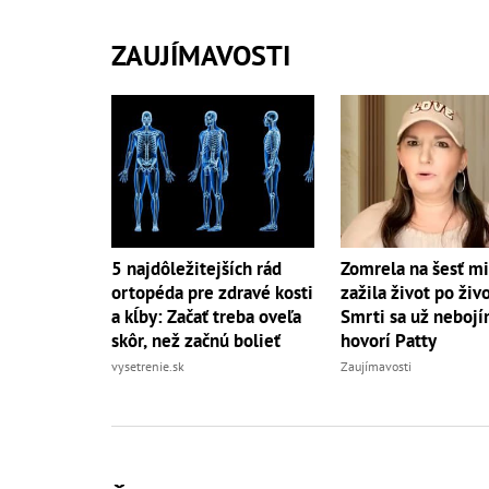
ZAUJÍMAVOSTI
5 najdôležitejších rád
Zomrela na šesť mi
ortopéda pre zdravé kosti
zažila život po živ
a kĺby: Začať treba oveľa
Smrti sa už nebojí
skôr, než začnú bolieť
hovorí Patty
vysetrenie.sk
Zaujímavosti