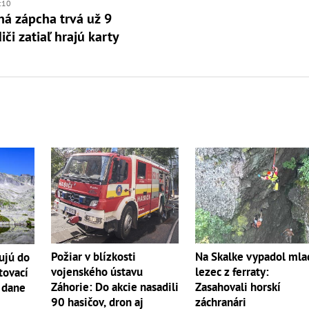
:10
á zápcha trvá už 9
iči zatiaľ hrajú karty
Požiar v blízkosti
Na Skalke vypadol mla
ujú do
vojenského ústavu
lezec z ferraty:
tovací
Záhorie: Do akcie nasadili
Zasahovali horskí
 dane
90 hasičov, dron aj
záchranári