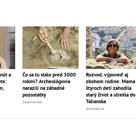
nút a
Čo sa tu stalo pred 3000
Rozvod, výpoveď aj
ote:
rokmi? Archeológovia
zbohom rodine: Mama
m,
narazili na záhadné
štyroch detí zahodila
pozostatky
starý život a utiekla do
Talianska
Zaujímavosti
dromedar.sk