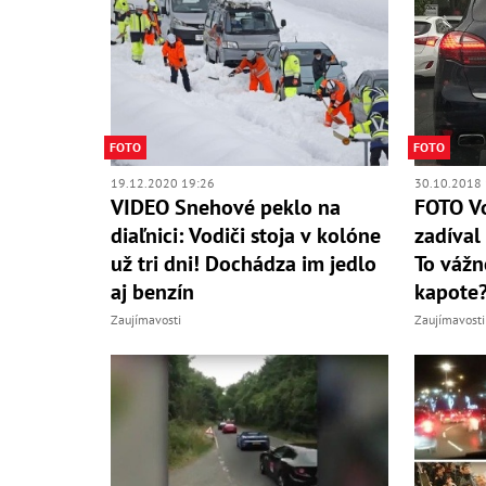
FOTO
FOTO
19.12.2020 19:26
30.10.2018 
VIDEO Snehové peklo na
FOTO Vo
diaľnici: Vodiči stoja v kolóne
zadíval
už tri dni! Dochádza im jedlo
To vážn
aj benzín
kapote?
Zaujímavosti
Zaujímavosti