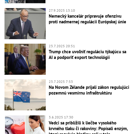
27.9.2025 13:10
Nemecký kancelár pripravuje ofenzívu
proti nadmernej regulácii Európskej únie
23.7.2025 20:51
Trump chce uvoľniť reguláciu týkajúcu sa
AI a podporiť export technológií
23.7.2025 7:53
Na Novom Zélande prijali zákon regulujúci
pozemnú vesmírnu infraštruktúru
3.6.2025 17:30
Vedci sa priblížili k liečbe vysokého
krvného tlaku či rakoviny: Popísali enzým,