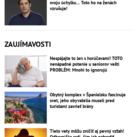
svoju úchylku... Toto ho na ženách
vzrušuje!
ZAUJÍMAVOSTI
Nespájajte to len s horúčavami! TOTO
nenápadné potenie u seniorov veští
PROBLÉM: Mnohí to ignorujú
Obytný komplex v Španielsku fascinuje
svet, jeho obyvatelia museli pred
turistami zavrieť brány
Tieto vety môžu zničiť aj pevný vzťah!
Odborníčka radí, čím ich nahradiť