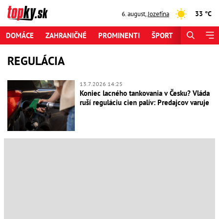
33 °C
6. august
,
Jozefína
DOMÁCE
ZAHRANIČNÉ
PROMINENTI
ŠPORT
ZAUJÍMAV
REGULÁCIA
13.7.2026 14:25
Koniec lacného tankovania v Česku? Vláda
ruší reguláciu cien palív: Predajcov varuje