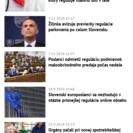
ktorý reguluje hladinu soli v tele
3.12.2024 11:17
Žilinka avizuje previerky regulácie
parkovania po celom Slovensku
7.11.2024 11:55
Poslanci odmietli reguláciu podmienok
maloobchodného predaja počas nedele
18.9.2024 10:48
Slovenskí europoslanci sa nezhodujú v
otázke prísnejšej regulácie online obsahu
15.9.2024 10:15
Orgány začali pri novej spotrebiteľskej