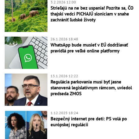
3.2.2026 12:00
Strieľajú na ne bez uspania! Pozrite sa, ČO
thajskí vedci PICHAJÚ sloniciam v snahe
zachrániť ľudské životy
26.1.2026 18:48
WhatsApp bude musieť v EÚ dodržiavať
pravidlá pre veľké online platformy
13.1.2026 12:22
Regulácia parkovania musí byť jasne
stanovená legislatívnym rámcom, uviedol
predseda ZMOS
1.12.2025 18:24
Bezpečný internet pre deti: PS volá po
európskej regulácii