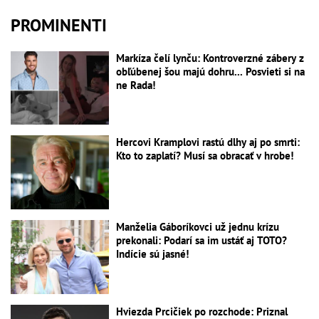
PROMINENTI
Markíza čelí lynču: Kontroverzné zábery z
obľúbenej šou majú dohru... Posvieti si na
ne Rada!
Hercovi Kramplovi rastú dlhy aj po smrti:
Kto to zaplatí? Musí sa obracať v hrobe!
Manželia Gáboríkovci už jednu krízu
prekonali: Podarí sa im ustáť aj TOTO?
Indície sú jasné!
Hviezda Prcičiek po rozchode: Priznal