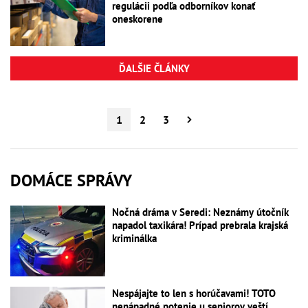
regulácii podľa odborníkov konať
oneskorene
ĎALŠIE ČLÁNKY
1
2
3
DOMÁCE SPRÁVY
Nočná dráma v Seredi: Neznámy útočník
napadol taxikára! Prípad prebrala krajská
kriminálka
Nespájajte to len s horúčavami! TOTO
nenápadné potenie u seniorov veští