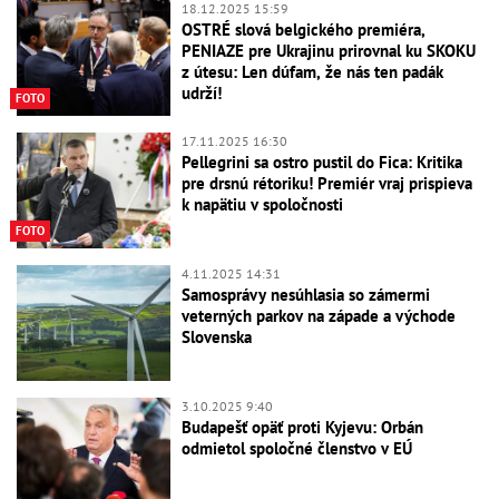
18.12.2025 15:59
OSTRÉ slová belgického premiéra,
PENIAZE pre Ukrajinu prirovnal ku SKOKU
z útesu: Len dúfam, že nás ten padák
udrží!
FOTO
17.11.2025 16:30
Pellegrini sa ostro pustil do Fica: Kritika
pre drsnú rétoriku! Premiér vraj prispieva
k napätiu v spoločnosti
FOTO
4.11.2025 14:31
Samosprávy nesúhlasia so zámermi
veterných parkov na západe a východe
Slovenska
3.10.2025 9:40
Budapešť opäť proti Kyjevu: Orbán
odmietol spoločné členstvo v EÚ