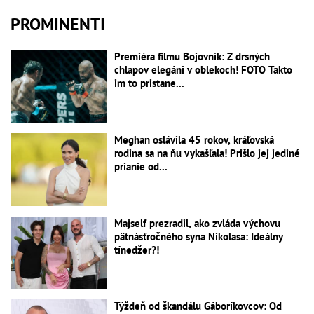
PROMINENTI
Premiéra filmu Bojovník: Z drsných
chlapov elegáni v oblekoch! FOTO Takto
im to pristane...
Meghan oslávila 45 rokov, kráľovská
rodina sa na ňu vykašľala! Prišlo jej jediné
prianie od...
Majself prezradil, ako zvláda výchovu
pätnásťročného syna Nikolasa: Ideálny
tínedžer?!
Týždeň od škandálu Gáboríkovcov: Od