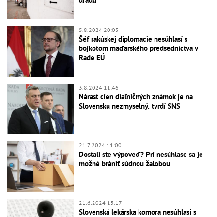
úradu
5.8.2024 20:05
Šéf rakúskej diplomacie nesúhlasí s
bojkotom maďarského predsedníctva v
Rade EÚ
3.8.2024 11:46
Nárast cien diaľničných známok je na
Slovensku nezmyselný, tvrdí SNS
21.7.2024 11:00
Dostali ste výpoveď? Pri nesúhlase sa je
možné brániť súdnou žalobou
21.6.2024 15:17
Slovenská lekárska komora nesúhlasí s