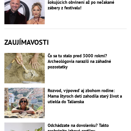
šokujúcich obvinení až po nečakané
zábery z festivalu!
ZAUJÍMAVOSTI
Čo sa tu stalo pred 3000 rokmi?
Archeológovia narazili na záhadné
pozostatky
Rozvod, výpoveď aj zbohom rodine:
Mama štyroch detí zahodila starý život a
utiekla do Talianska
Odchádzate na dovolenku? Takto
zachránite izbové rastliny