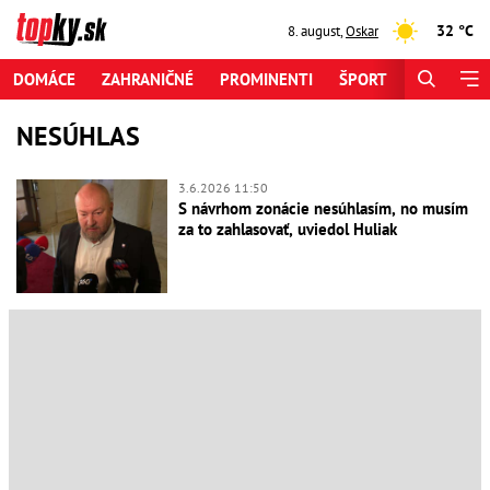
32 °C
8. august
,
Oskar
DOMÁCE
ZAHRANIČNÉ
PROMINENTI
ŠPORT
ZAUJÍMAV
NESÚHLAS
3.6.2026 11:50
S návrhom zonácie nesúhlasím, no musím
za to zahlasovať, uviedol Huliak