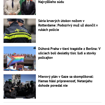
Najvyššieho súdu
Séria krvavých útokov nožom v
Rotterdame: Podozrivý muž už skončil v
rukách polície
Dúhová Praha v tieni tragédie z Berlína: V
uliciach boli desiatky tisíc ľudí a stovky
policajtov
Mierový plán v Gaze sa skomplikoval:
Hamas hlási pripravenosť, Netanjahu
dohode povedal nie