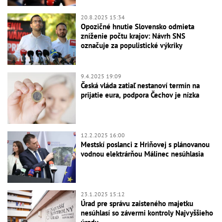
20.8.2025 15:34
Opozičné hnutie Slovensko odmieta
zníženie počtu krajov: Návrh SNS
označuje za populistické výkriky
9.4.2025 19:09
Česká vláda zatiaľ nestanoví termín na
prijatie eura, podpora Čechov je nízka
12.2.2025 16:00
Mestskí poslanci z Hriňovej s plánovanou
vodnou elektrárňou Málinec nesúhlasia
23.1.2025 15:12
Úrad pre správu zaisteného majetku
nesúhlasí so závermi kontroly Najvyššieho