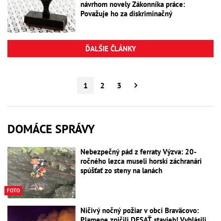
návrhom novely Zákonníka práce:
Považuje ho za diskriminačný
ĎALŠIE ČLÁNKY
1
2
3
DOMÁCE SPRÁVY
Nebezpečný pád z ferraty Výzva: 20-
ročného lezca museli horskí záchranári
spúšťať zo steny na lanách
FOTO
Ničivý nočný požiar v obci Braväcovo:
Plamene zničili DESAŤ stavieb! Vyhlásili