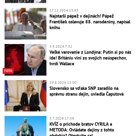
17.12.2024 13:43
Najstarší pápež v dejinách! Pápež
František oslavuje 88. narodeniny, napísal
knihu
3.9.2024 7:32
Veľké varovanie z Londýna: Putin si po nás
ide! Britániu viní zo svojich neúspechov,
tvrdí Wallace
FOTO
29.8.2024 13:50
Slovensko sa vďaka SNP zaradilo na
správnu stranu dejín, uviedla Čaputová
5.7.2024 17:59
KVÍZ o príchode bratov CYRILA a
METODA: Ovládate dejiny z tohto
obdobia? Otestujte sa!