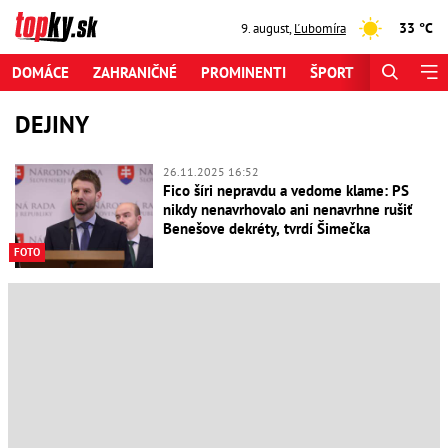
33 °C
9. august
,
Ľubomíra
DOMÁCE
ZAHRANIČNÉ
PROMINENTI
ŠPORT
ZAUJÍMAV
DEJINY
26.11.2025 16:52
Fico šíri nepravdu a vedome klame: PS
nikdy nenavrhovalo ani nenavrhne rušiť
Benešove dekréty, tvrdí Šimečka
FOTO