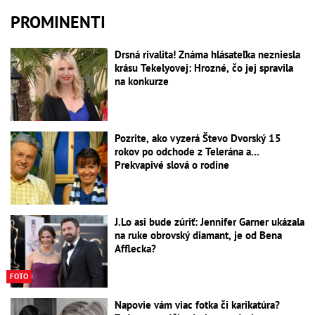
PROMINENTI
Drsná rivalita! Známa hlásateľka nezniesla
krásu Tekelyovej: Hrozné, čo jej spravila
na konkurze
Pozrite, ako vyzerá Števo Dvorský 15
rokov po odchode z Telerána a...
Prekvapivé slová o rodine
J.Lo asi bude zúriť: Jennifer Garner ukázala
na ruke obrovský diamant, je od Bena
Afflecka?
FOTO
Napovie vám viac fotka či karikatúra?