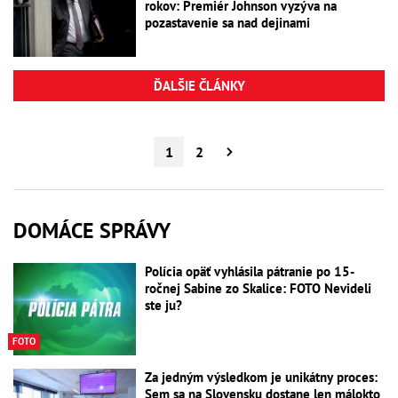
rokov: Premiér Johnson vyzýva na
pozastavenie sa nad dejinami
ĎALŠIE ČLÁNKY
1
2
DOMÁCE SPRÁVY
Polícia opäť vyhlásila pátranie po 15-
ročnej Sabine zo Skalice: FOTO Nevideli
ste ju?
FOTO
Za jedným výsledkom je unikátny proces:
Sem sa na Slovensku dostane len málokto