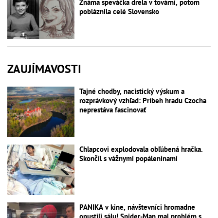
Známa speváčka drela v továrni, potom
pobláznila celé Slovensko
ZAUJÍMAVOSTI
Tajné chodby, nacistický výskum a
rozprávkový vzhľad: Príbeh hradu Czocha
neprestáva fascinovať
Chlapcovi explodovala obľúbená hračka.
Skončil s vážnymi popáleninami
PANIKA v kine, návštevníci hromadne
opustili sálu! Spider-Man mal problém s