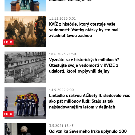
11.12.2023 0:01
KVÍZ z histórie, ktorý otestuje vaše
vedomosti: Všetky otázky by ste mali
zvládnuť ľavou zadnou
FOTO
18.6.2023 21:30
Vyznáte sa v historických míľnikoch?
Otestujte svoje vedomosti v KVÍZE z
udalostí, ktoré ovplyvnili dejiny
14.9.2022 9:00
Lietadlo s rakvou Alžbety II. sledovalo viac
ako päť miliónov ľudí: Stalo sa tak
najsledovanejším letom v dejinách
FOTO
3.5.2021 18:45
Od vzniku Severného Írska uplynulo 100