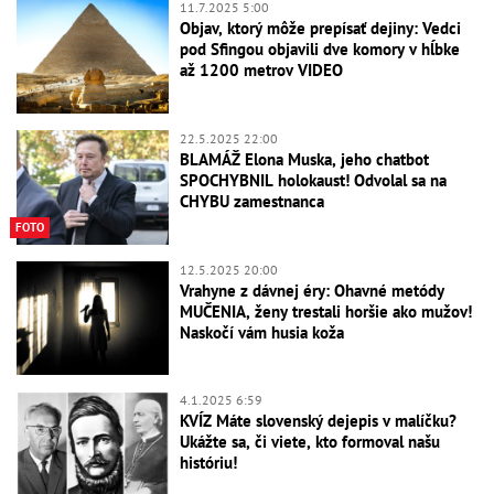
11.7.2025 5:00
Objav, ktorý môže prepísať dejiny: Vedci
pod Sfingou objavili dve komory v hĺbke
až 1200 metrov VIDEO
22.5.2025 22:00
BLAMÁŽ Elona Muska, jeho chatbot
SPOCHYBNIL holokaust! Odvolal sa na
CHYBU zamestnanca
FOTO
12.5.2025 20:00
Vrahyne z dávnej éry: Ohavné metódy
MUČENIA, ženy trestali horšie ako mužov!
Naskočí vám husia koža
4.1.2025 6:59
KVÍZ Máte slovenský dejepis v malíčku?
Ukážte sa, či viete, kto formoval našu
históriu!