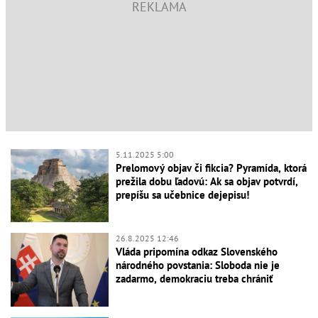
5.11.2025 5:00
Prelomový objav či fikcia? Pyramída, ktorá
prežila dobu ľadovú: Ak sa objav potvrdí,
prepíšu sa učebnice dejepisu!
26.8.2025 12:46
Vláda pripomína odkaz Slovenského
národného povstania: Sloboda nie je
zadarmo, demokraciu treba chrániť