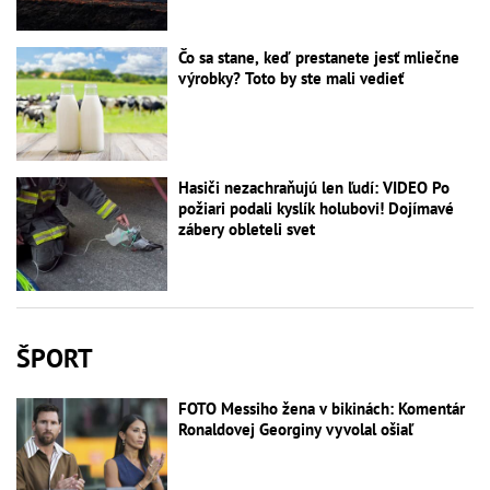
Čo sa stane, keď prestanete jesť mliečne
výrobky? Toto by ste mali vedieť
Hasiči nezachraňujú len ľudí: VIDEO Po
požiari podali kyslík holubovi! Dojímavé
zábery obleteli svet
ŠPORT
FOTO Messiho žena v bikinách: Komentár
Ronaldovej Georginy vyvolal ošiaľ