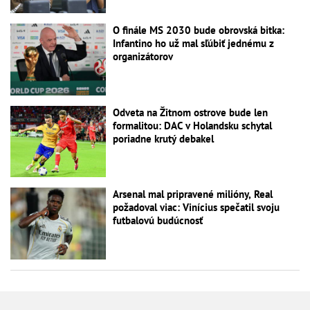
O finále MS 2030 bude obrovská bitka:
Infantino ho už mal sľúbiť jednému z
organizátorov
Odveta na Žitnom ostrove bude len
formalitou: DAC v Holandsku schytal
poriadne krutý debakel
Arsenal mal pripravené milióny, Real
požadoval viac: Vinícius spečatil svoju
futbalovú budúcnosť