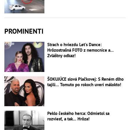
PROMINENTI
Strach o hviezdu Let's Dance:
Hrôzostrašná FOTO z nemocnice a...
Zvláštny odkaz!
ŠOKUJÚCE slová Plačkovej: S Reném dlho
tajili... Tomuto po rokoch uverí málokto!
Peklo českého herca: Odmietol sa
rozviesť, a tak... Hrôza!