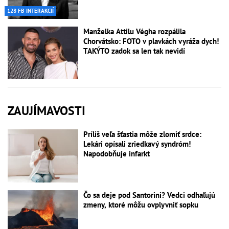
128 FB INTERAKCIÍ
Manželka Attilu Végha rozpálila
Chorvátsko: FOTO v plavkách vyráža dych!
TAKÝTO zadok sa len tak nevidí
ZAUJÍMAVOSTI
Príliš veľa šťastia môže zlomiť srdce:
Lekári opísali zriedkavý syndróm!
Napodobňuje infarkt
Čo sa deje pod Santorini? Vedci odhaľujú
zmeny, ktoré môžu ovplyvniť sopku