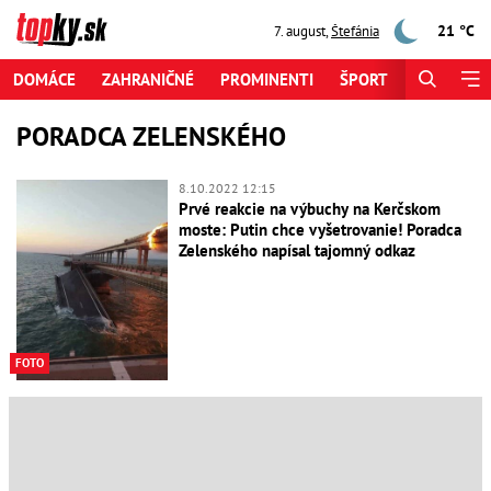
21 °C
7. august
,
Štefánia
DOMÁCE
ZAHRANIČNÉ
PROMINENTI
ŠPORT
ZAUJÍMAV
PORADCA ZELENSKÉHO
8.10.2022 12:15
Prvé reakcie na výbuchy na Kerčskom
moste: Putin chce vyšetrovanie! Poradca
Zelenského napísal tajomný odkaz
FOTO