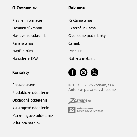
O Zoznam.sk
Reklama
Právne informácie
Reklama u nás
Ochrana súkromia
Externá reklama
Nastavenie súkromia
Obchodné podmienky
Kariéra u nás
Cenník
Napíšte nám
Price List
Nariadenie DSA
Natívna reklama
Kontakty
Spravodajstvo
© 1997 – 2026 Zoznam, s.r.o.
Autorské práva sú vyhradené.
Produktové oddelenie
Obchodné oddelenie
Katalógové oddelenie
Marketingové oddelenie
Máte pre nás tip?