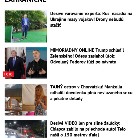
Desivé varovanie experta: Rusi nasadia na
Ukrajine masy vojakov! Drony nebudú
stačiť
MIMORIADNY ONLINE Trump schladil
Zelenského! Odesu zasiahol útok:
Odvolaný Fedorov túži po návrate
FOTO
TAJNÝ ostrov v Chorvátsku! Manželia
odhalili dovolenku plnú neviazaného sexu
a pikatné detaily
Desivé VIDEO len pre silné žalúdky:
Chlapca zabilo na priechode auto! Telo
našli o 150 metrov ďalej