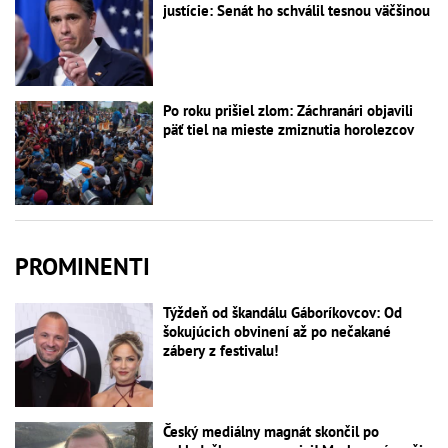
justície: Senát ho schválil tesnou väčšinou
Po roku prišiel zlom: Záchranári objavili
päť tiel na mieste zmiznutia horolezcov
PROMINENTI
Týždeň od škandálu Gáboríkovcov: Od
šokujúcich obvinení až po nečakané
zábery z festivalu!
Český mediálny magnát skončil po