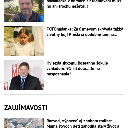
nakladačke v nemocnici! Maskovaní muži
ho ani trochu nešetrili!
FOTOhádanka: Za úsmevom skrývala ťažký
životný boj! Prešla si obdobím temna...
Hviezda sitkomu Roseanne šokuje
vzhľadom: 91 kíl dole... Je na
nespoznanie!
ZAUJÍMAVOSTI
Rozvod, výpoveď aj zbohom rodine:
Mama štyroch detí zahodila starý život a