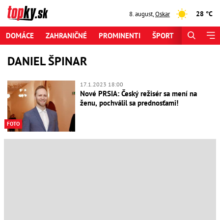
28 °C
8. august
,
Oskar
DOMÁCE
ZAHRANIČNÉ
PROMINENTI
ŠPORT
ZAUJÍMAV
DANIEL ŠPINAR
17.1.2023 18:00
Nové PRSIA: Český režisér sa mení na
ženu, pochválil sa prednosťami!
FOTO