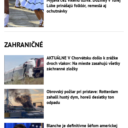
Myjava cez víkend ožíva: Dožinky v Turej
Lúke prinášajú folklór, remeslá aj
ochutnávky
ZAHRANIČNÉ
AKTUÁLNE V Chorvátsku došlo k zrážke
dvoch vlakov: Na mieste zasahujú všetky
záchranné zložky
Obrovský požiar pri prístave: Rotterdam
zahalil hustý dym, horeli desiatky ton
odpadu
Blanche je definitívne šéfom americkej