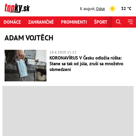
32 °C
8. august
,
Oskar
DOMÁCE
ZAHRANIČNÉ
PROMINENTI
ŠPORT
ZAUJÍMAV
ADAM VOJTĚCH
18.6.2020 11:12
KORONAVÍRUS V Česku odložia rúška:
Stane sa tak od júla, zruší sa množstvo
obmedzení