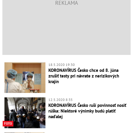
18.5.2020 19:30
KORONAVÍRUS Česko chce od 8. júna
zrušiť testy pri návrate z nerizikových
krajín
12.5.2020 8:35
KORONAVÍRUS Česko ruší povinnosť nosiť
rúška: Niektoré výnimky budú platiť
naďalej
FOTO