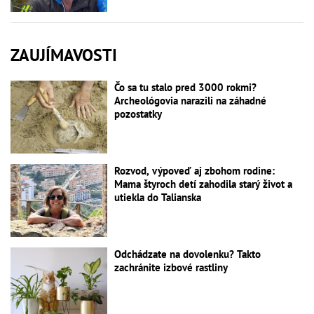
ZAUJÍMAVOSTI
Čo sa tu stalo pred 3000 rokmi?
Archeológovia narazili na záhadné
pozostatky
Rozvod, výpoveď aj zbohom rodine:
Mama štyroch detí zahodila starý život a
utiekla do Talianska
Odchádzate na dovolenku? Takto
zachránite izbové rastliny