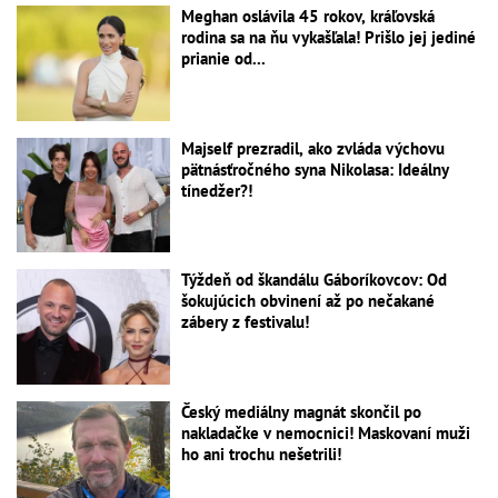
Meghan oslávila 45 rokov, kráľovská
rodina sa na ňu vykašľala! Prišlo jej jediné
prianie od...
Majself prezradil, ako zvláda výchovu
pätnásťročného syna Nikolasa: Ideálny
tínedžer?!
Týždeň od škandálu Gáboríkovcov: Od
šokujúcich obvinení až po nečakané
zábery z festivalu!
Český mediálny magnát skončil po
nakladačke v nemocnici! Maskovaní muži
ho ani trochu nešetrili!