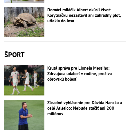
Domáci miláčik Albert okúsil život:
Korytnačku nezastavil ani záhradný plot,
utiekla do lesa
ŠPORT
Krutá správa pre Lionela Messiho:
Zdrvujúca udalosť v rodine, prežíva
obrovskú bolesť
Zásadné vyhlásenie pre Dávida Hancka a
celé Atlético: Nebude stačiť ani 200
miliónov