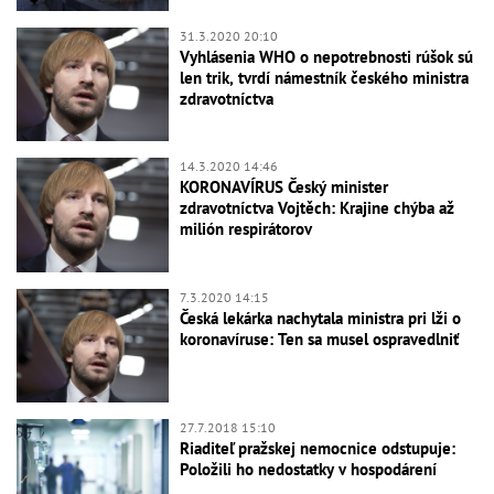
31.3.2020 20:10
Vyhlásenia WHO o nepotrebnosti rúšok sú
len trik, tvrdí námestník českého ministra
zdravotníctva
14.3.2020 14:46
KORONAVÍRUS Český minister
zdravotníctva Vojtěch: Krajine chýba až
milión respirátorov
7.3.2020 14:15
Česká lekárka nachytala ministra pri lži o
koronavíruse: Ten sa musel ospravedlniť
27.7.2018 15:10
Riaditeľ pražskej nemocnice odstupuje:
Položili ho nedostatky v hospodárení