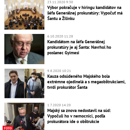
23.11.2020 9:30
Výbor pokračuje v híringu kandidátov na
šéfa Generálnej prokuratúry: Vypočuť má
Šantu a Žilinku
6.10.2020 11:28
Kandidátom na šéfa Generálnej
prokuratúry je aj Šanta: Navrhol ho
poslanec Gyimesi
9.8.2020 10:21
Kauza odsúdeného Majského bola
extrémne ojedinelá a s megaobštrukciami,
tvrdí prokurátor Šanta
1.7.2020 14:20
Majský sa znova nedostavil na súd:
Vypočuli ho v nemocnici, podľa
prokurátora ide o obštrukcie
FOTO