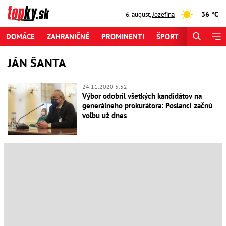
36 °C
6. august
,
Jozefína
DOMÁCE
ZAHRANIČNÉ
PROMINENTI
ŠPORT
ZAUJÍMAV
JÁN ŠANTA
24.11.2020 5:52
Výbor odobril všetkých kandidátov na
generálneho prokurátora: Poslanci začnú
voľbu už dnes