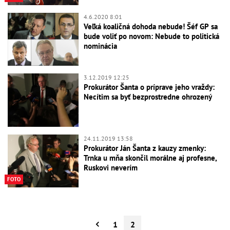
4.6.2020 8:01
Veľká koaličná dohoda nebude! Šéf GP sa
bude voliť po novom: Nebude to politická
nominácia
3.12.2019 12:25
Prokurátor Šanta o príprave jeho vraždy:
Necítim sa byť bezprostredne ohrozený
24.11.2019 13:58
Prokurátor Ján Šanta z kauzy zmenky:
Trnka u mňa skončil morálne aj profesne,
Ruskovi neverím
FOTO
1
2