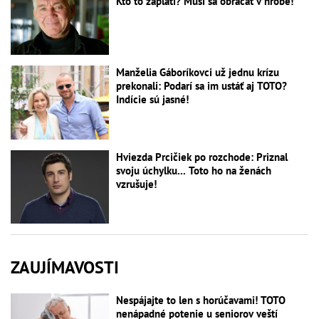
Kto to zaplatí? Musí sa obracať v hrobe!
Manželia Gáboríkovci už jednu krízu
prekonali: Podarí sa im ustáť aj TOTO?
Indície sú jasné!
Hviezda Prcičiek po rozchode: Priznal
svoju úchylku... Toto ho na ženách
vzrušuje!
ZAUJÍMAVOSTI
Nespájajte to len s horúčavami! TOTO
nenápadné potenie u seniorov veští