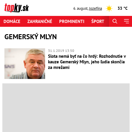
33 °C
6. august
,
Jozefína
DOMÁCE
ZAHRANIČNÉ
PROMINENTI
ŠPORT
ZAUJÍMAV
GEMERSKÝ MLYN
31.1.2019 13:50
Slota nemá byť na čo hrdý: Rozhodnutie v
kauze Gemerský Mlyn, jeho ľudia skončia
za mrežami