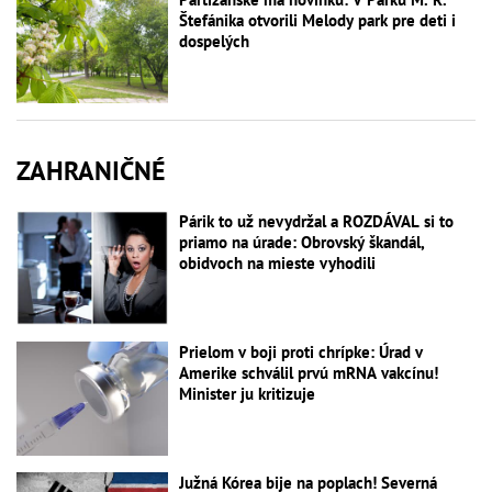
Štefánika otvorili Melody park pre deti i
dospelých
ZAHRANIČNÉ
Párik to už nevydržal a ROZDÁVAL si to
priamo na úrade: Obrovský škandál,
obidvoch na mieste vyhodili
Prielom v boji proti chrípke: Úrad v
Amerike schválil prvú mRNA vakcínu!
Minister ju kritizuje
Južná Kórea bije na poplach! Severná