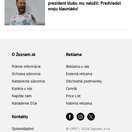
prezident klubu mu naložil: Predviedol
svoju klauniádu!
O Zoznam.sk
Reklama
Právne informácie
Reklama u nás
Ochrana súkromia
Externá reklama
Nastavenie súkromia
Obchodné podmienky
Kariéra u nás
Cenník
Napíšte nám
Price List
Nariadenie DSA
Natívna reklama
Kontakty
Spravodajstvo
© 1997 – 2026 Zoznam, s.r.o.