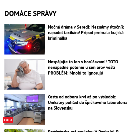
DOMÁCE SPRÁVY
Nočná dráma v Seredi: Neznámy útočník
napadol taxikára! Prípad prebrala krajská
kriminálka
Nespájajte to len s horúčavami! TOTO
nenápadné potenie u seniorov veští
PROBLÉM: Mnohí to ignorujú
Cesta od odberu krvi až po výsledok:
Unikátny pohľad do špičkového laboratória
na Slovensku
FOTO
Partizánske má novinku: V Parku M. R.