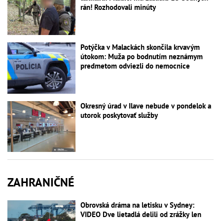
rán! Rozhodovali minúty
Potýčka v Malackách skončila krvavým
útokom: Muža po bodnutím neznámym
predmetom odviezli do nemocnice
Okresný úrad v Ilave nebude v pondelok a
utorok poskytovať služby
ZAHRANIČNÉ
Obrovská dráma na letisku v Sydney:
VIDEO Dve lietadlá delili od zrážky len