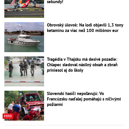
sekundy!
Obrovský úlovok: Na lodi objavili 1,3 tony
ketamínu za viac než 100 miliónov eur
Tragédia v Thajsku má desivé pozadie:
Chlapec sledoval násilný obsah a zbraň
priniesol aj do školy
Slovenskí hasiči nepoľavujú: Vo
Francúzsku naďalej pomáhajú s ničivými
požiarmi
FOTO