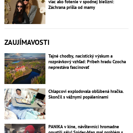
viac ako fotenie v spodnej bielizni:
Záchrana prišla od mamy
ZAUJÍMAVOSTI
Tajné chodby, nacistický výskum a
rozprávkový vzhľad: Príbeh hradu Czocha
neprestáva fascinovať
Chlapcovi explodovala obľúbená hračka.
Skončil s vážnymi popáleninami
PANIKA v kine, návštevníci hromadne
opustili sálu! Spider-Man mal problém s