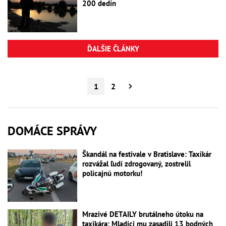
200 dedín
ĎALŠIE ČLÁNKY
1
2
DOMÁCE SPRÁVY
Škandál na festivale v Bratislave: Taxikár
rozvážal ľudí zdrogovaný, zostrelil
policajnú motorku!
Mrazivé DETAILY brutálneho útoku na
taxikára: Mladíci mu zasadili 13 bodných