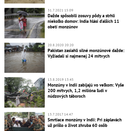
31.7.2021 15:09
Dažde spôsobili zosuvy pôdy a strhli
niekoľko domov: India hlási ďalších 11
obetí monzúnov
20.8.2020 20:20
Pakistan zasiahli silné monzúnové dažde:
Vyžiadali si najmenej 24 mŕtvych
13.8.2019 13:45
Monzúny v Indii zabíjajú vo veľkom: Vyše
200 mŕtvych, 1,2 milióna ľudí v
núdzových táboroch
13.7.2017 14:47
Smrtiace monzúny v Indii: Pri záplavách
už prišlo o život zhruba 60 osôb