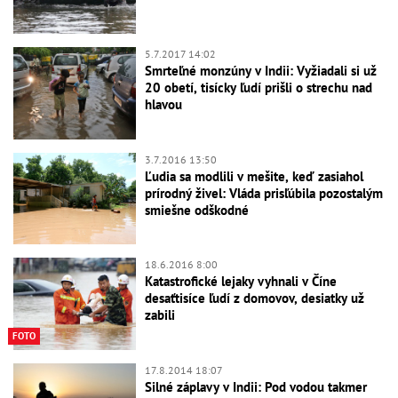
5.7.2017 14:02
Smrteľné monzúny v Indii: Vyžiadali si už
20 obetí, tisícky ľudí prišli o strechu nad
hlavou
3.7.2016 13:50
Ľudia sa modlili v mešite, keď zasiahol
prírodný živel: Vláda prisľúbila pozostalým
smiešne odškodné
18.6.2016 8:00
Katastrofické lejaky vyhnali v Číne
desaťtisíce ľudí z domovov, desiatky už
zabili
FOTO
17.8.2014 18:07
Silné záplavy v Indii: Pod vodou takmer