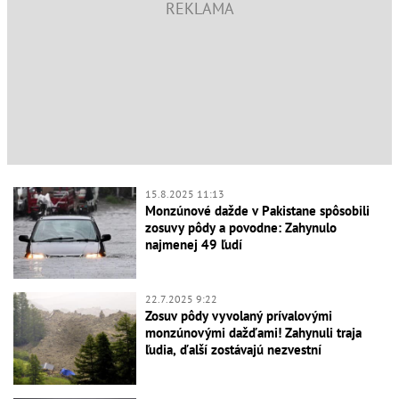
15.8.2025 11:13
Monzúnové dažde v Pakistane spôsobili
zosuvy pôdy a povodne: Zahynulo
najmenej 49 ľudí
22.7.2025 9:22
Zosuv pôdy vyvolaný prívalovými
monzúnovými dažďami! Zahynuli traja
ľudia, ďalší zostávajú nezvestní