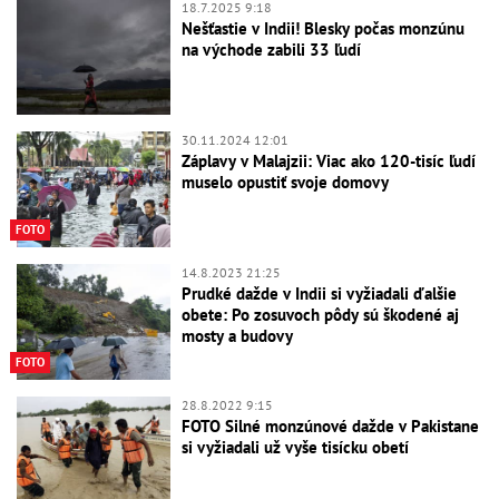
18.7.2025 9:18
Nešťastie v Indii! Blesky počas monzúnu
na východe zabili 33 ľudí
30.11.2024 12:01
Záplavy v Malajzii: Viac ako 120-tisíc ľudí
muselo opustiť svoje domovy
FOTO
14.8.2023 21:25
Prudké dažde v Indii si vyžiadali ďalšie
obete: Po zosuvoch pôdy sú škodené aj
mosty a budovy
FOTO
28.8.2022 9:15
FOTO Silné monzúnové dažde v Pakistane
si vyžiadali už vyše tisícku obetí