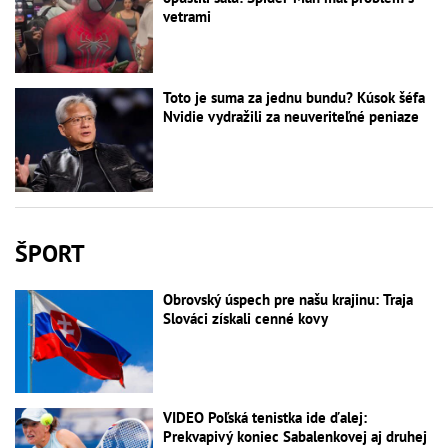
vetrami
Toto je suma za jednu bundu? Kúsok šéfa
Nvidie vydražili za neuveriteľné peniaze
ŠPORT
Obrovský úspech pre našu krajinu: Traja
Slováci získali cenné kovy
VIDEO Poľská tenistka ide ďalej:
Prekvapivý koniec Sabalenkovej aj druhej