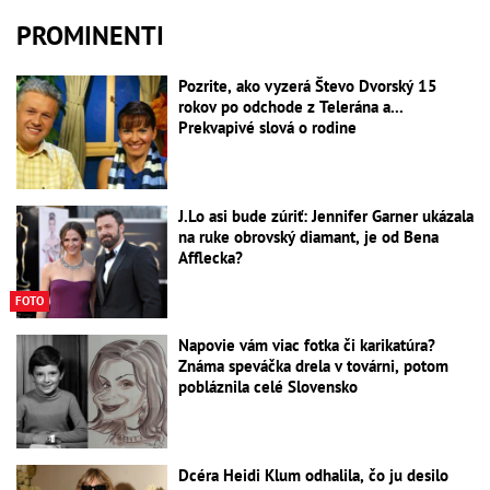
PROMINENTI
Pozrite, ako vyzerá Števo Dvorský 15
rokov po odchode z Telerána a...
Prekvapivé slová o rodine
J.Lo asi bude zúriť: Jennifer Garner ukázala
na ruke obrovský diamant, je od Bena
Afflecka?
FOTO
Napovie vám viac fotka či karikatúra?
Známa speváčka drela v továrni, potom
pobláznila celé Slovensko
Dcéra Heidi Klum odhalila, čo ju desilo