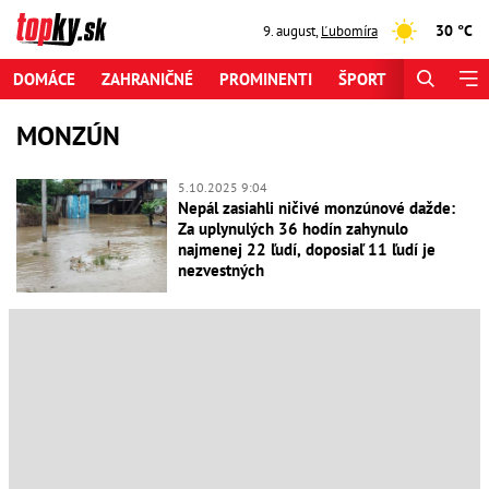
30 °C
9. august
,
Ľubomíra
DOMÁCE
ZAHRANIČNÉ
PROMINENTI
ŠPORT
ZAUJÍMAV
MONZÚN
5.10.2025 9:04
Nepál zasiahli ničivé monzúnové dažde:
Za uplynulých 36 hodín zahynulo
najmenej 22 ľudí, doposiaľ 11 ľudí je
nezvestných