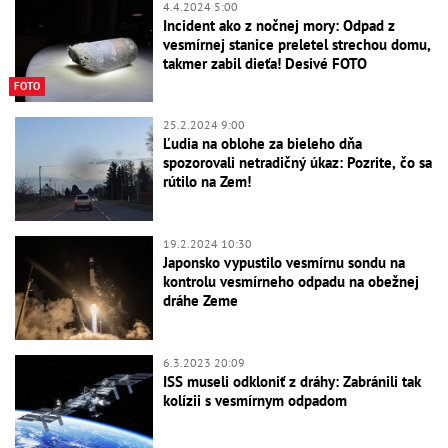
4.4.2024 5:00
Incident ako z nočnej mory: Odpad z
vesmírnej stanice preletel strechou domu,
takmer zabil dieťa! Desivé FOTO
FOTO
25.2.2024 9:00
Ľudia na oblohe za bieleho dňa
spozorovali netradičný úkaz: Pozrite, čo sa
rútilo na Zem!
19.2.2024 10:30
Japonsko vypustilo vesmírnu sondu na
kontrolu vesmírneho odpadu na obežnej
dráhe Zeme
6.3.2023 20:09
ISS museli odkloniť z dráhy: Zabránili tak
kolízii s vesmírnym odpadom