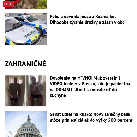
FOTO
Polícia obvinila muža z Kežmarku:
Dlhodobé týranie družky a zásah v obci
ZAHRANIČNÉ
Dovolenka na H*VNO! Muž zverejnil
VIDEO toalety v Grécku, kde je papier iba
na OKRASU: Utrieť sa musíte ísť do
kuchyne
Senát udrel na Rusko: Nový sankčný balík
môže priniesť clá až do výšky 500 percent