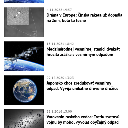
4.11.2022 19:57
Dráma v Európe: Čínska raketa už dopadla
na Zem, bolo to tesné
15.11.2021 18:42
Medzinárodnej vesmírnej stanici dvakrát
hrozila zrážka s vesmírnym odpadom
29.12.2020 13:23
Japonsko chce zredukovať vesmírny
odpad: Vyvíja unikátne drevené družice
28.1.2016 13:00
Varovanie ruského vedca: Tretiu svetovú
vojnu by mohol vyvolať obyčajný odpad