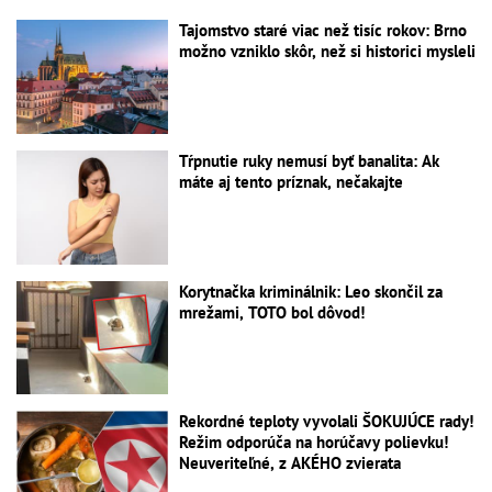
Tajomstvo staré viac než tisíc rokov: Brno
možno vzniklo skôr, než si historici mysleli
Tŕpnutie ruky nemusí byť banalita: Ak
máte aj tento príznak, nečakajte
Korytnačka kriminálnik: Leo skončil za
mrežami, TOTO bol dôvod!
Rekordné teploty vyvolali ŠOKUJÚCE rady!
Režim odporúča na horúčavy polievku!
Neuveriteľné, z AKÉHO zvierata