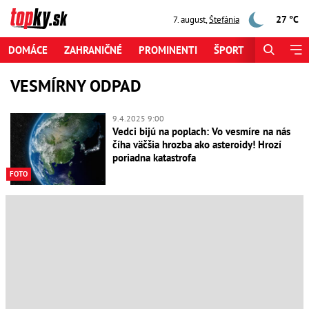
27 °C
7. august
,
Štefánia
DOMÁCE
ZAHRANIČNÉ
PROMINENTI
ŠPORT
ZAUJÍMAV
VESMÍRNY ODPAD
9.4.2025 9:00
Vedci bijú na poplach: Vo vesmíre na nás
číha väčšia hrozba ako asteroidy! Hrozí
poriadna katastrofa
FOTO