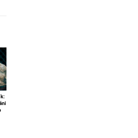
ík:
áni
o