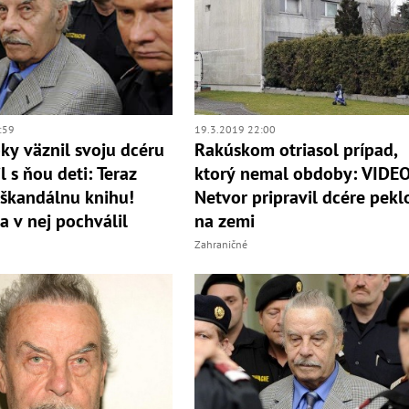
:59
19.3.2019 22:00
oky väznil svoju dcéru
Rakúskom otriasol prípad,
l s ňou deti: Teraz
ktorý nemal obdoby: VIDE
 škandálnu knihu!
Netvor pripravil dcére pekl
a v nej pochválil
na zemi
Zahraničné