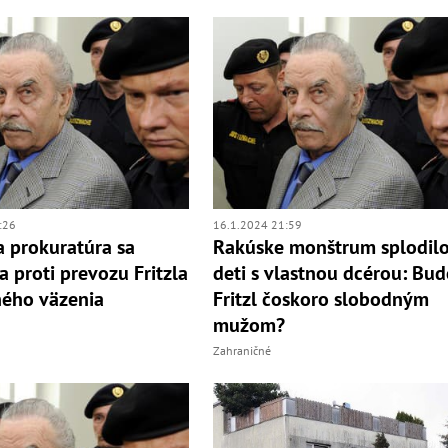
:26
16.1.2024 21:59
 prokuratúra sa
Rakúske monštrum splodil
a proti prevozu Fritzla
deti s vlastnou dcérou: Bud
ého väzenia
Fritzl čoskoro slobodným
mužom?
Zahraničné