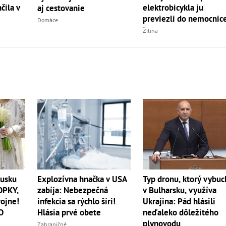
čila v
elektrobicykla ju
aj cestovanie
previezli do nemocnic
Domáce
Žilina
usku
Explozívna hnačka v USA
Typ dronu, ktorý vybuc
OPKY,
zabíja: Nebezpečná
v Bulharsku, využíva
vojne!
infekcia sa rýchlo šíri!
Ukrajina: Pád hlásili
O
Hlásia prvé obete
neďaleko dôležitého
plynovodu
Zahraničné