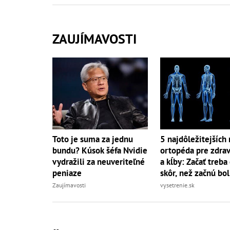
ZAUJÍMAVOSTI
Toto je suma za jednu
5 najdôležitejších 
bundu? Kúsok šéfa Nvidie
ortopéda pre zdrav
vydražili za neuveriteľné
a kĺby: Začať treba
peniaze
skôr, než začnú bol
Zaujímavosti
vysetrenie.sk