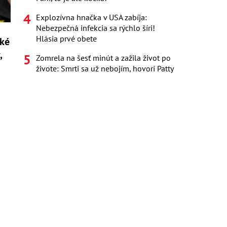
Explozívna hnačka v USA zabíja:
Nebezpečná infekcia sa rýchlo šíri!
Hlásia prvé obete
žké
,
Zomrela na šesť minút a zažila život po
živote: Smrti sa už nebojím, hovorí Patty