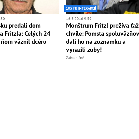
105 FB INTERAKCIÍ
:30
16.3.2016 9:59
ku predali dom
Monštrum Fritzl prežíva ťa
a Fritzla: Celých 24
chvíle: Pomsta spoluväzňov
 ňom väznil dcéru
dali ho na zoznamku a
vyrazili zuby!
Zahraničné