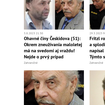
3.8.2023 21:30
29.3.2023 9
Ohavné činy Českidova (51):
Fritzl r
Okrem zneužívania maloletej
a splodi
má na svedomí aj vraždu!
napísal
Nejde o prvý prípad
Týmto s
Zahraničné
Zahraničné