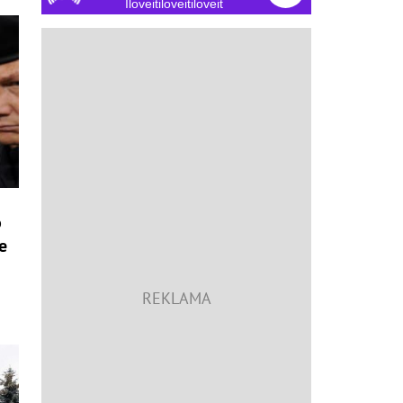
Iloveitiloveitiloveit
o
e