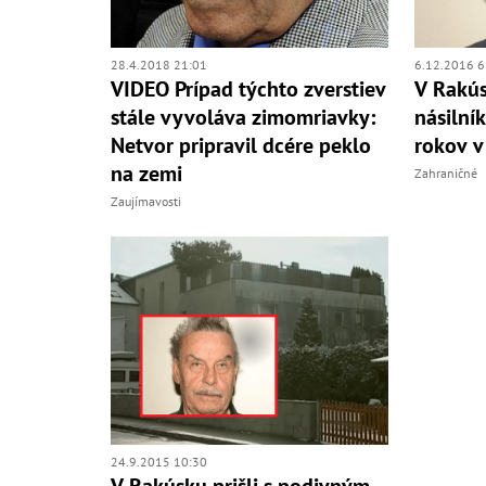
28.4.2018 21:01
6.12.2016 6
VIDEO Prípad týchto zverstiev
V Rakús
stále vyvoláva zimomriavky:
násilník
Netvor pripravil dcére peklo
rokov v
na zemi
Zahraničné
Zaujímavosti
24.9.2015 10:30
V Rakúsku prišli s podivným