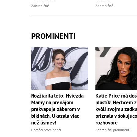
Zahraničné
Zahraničné
PROMINENTI
Rozžiarila leto: Hviezda
Katie Price má dos
Mamy na prenájom
plastík! Nechcem 
prekvapuje záberom v
kvôli svojmu zadku.
bikinách. Ukázala viac
priznala v šokujúc
než úsmev!
rozhovore
Domáci prominenti
Zahraniční prominenti