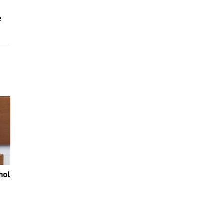
e
hol