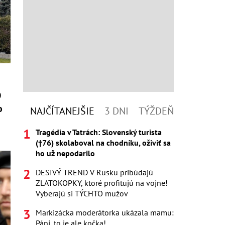
O
o
NAJČÍTANEJŠIE
3 DNI
TÝŽDEŇ
Tragédia v Tatrách: Slovenský turista
(†76) skolaboval na chodníku, oživiť sa
ho už nepodarilo
DESIVÝ TREND V Rusku pribúdajú
ZLATOKOPKY, ktoré profitujú na vojne!
Vyberajú si TÝCHTO mužov
Markizácka moderátorka ukázala mamu:
Páni, to je ale kočka!