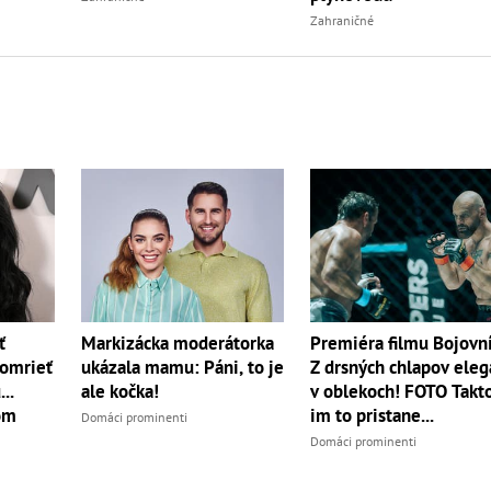
Zahraničné
ť
Markizácka moderátorka
Premiéra filmu Bojovn
zomrieť
ukázala mamu: Páni, to je
Z drsných chlapov eleg
..
ale kočka!
v oblekoch! FOTO Takt
om
im to pristane...
Domáci prominenti
Domáci prominenti