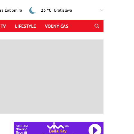
jtra Ľubomíra
23 °C
 TV
LIFESTYLE
VOĽNÝ ČAS
STREAM
NAŽIVO
Bella Kay