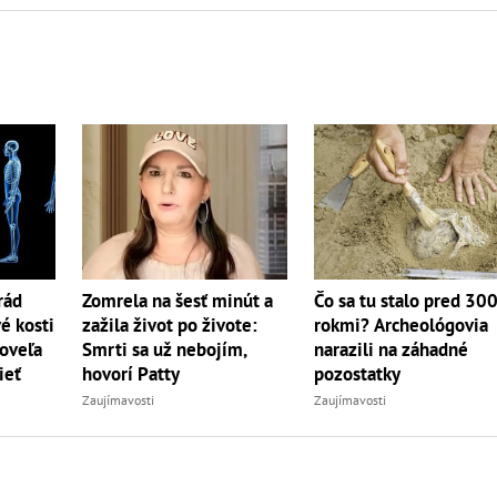
rád
Zomrela na šesť minút a
Čo sa tu stalo pred 30
é kosti
zažila život po živote:
rokmi? Archeológovia
 oveľa
Smrti sa už nebojím,
narazili na záhadné
ieť
hovorí Patty
pozostatky
Zaujímavosti
Zaujímavosti