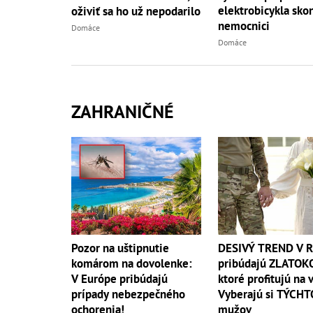
elektrobicykla skon
oživiť sa ho už nepodarilo
nemocnici
Domáce
Domáce
ZAHRANIČNÉ
DESIVÝ TREND V R
Pozor na uštipnutie
pribúdajú ZLATOK
komárom na dovolenke:
ktoré profitujú na 
V Európe pribúdajú
Vyberajú si TÝCHT
prípady nebezpečného
mužov
ochorenia!