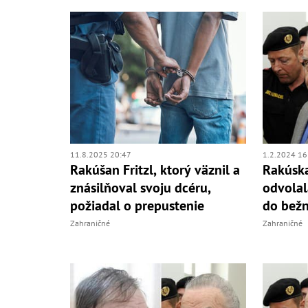
11.8.2025 20:47
1.2.2024 16
Rakúšan Fritzl, ktorý väznil a
Rakúska
znásilňoval svoju dcéru,
odvolal
požiadal o prepustenie
do bežn
Zahraničné
Zahraničné