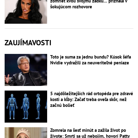
zomrieť kvôli svojmu zadku... priznala v
šokujúcom rozhovore
ZAUJÍMAVOSTI
Toto je suma za jednu bundu? Kúsok šéfa
Nvidie vydražili za neuveriteľné peniaze
5 najdôležitejších rád ortopéda pre zdravé
kosti a kĺby: Začať treba oveľa skôr, než
začnú bolieť
Zomrela na šesť minút a zažila život po
živote: Smrti sa už nebojím, hovorí Patty