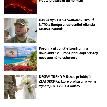
vrátilo prevádzku do normálu
Desivé vyhlásenie veliteľa: Rusko už
NATO a Európu zneškodnilo! Aliancia
Moskve neublíži
Pozor na uštipnutie komárom na
dovolenke: V Európe pribúdajú prípady
nebezpečného ochorenia!
DESIVÝ TREND V Rusku pribúdajú
ZLATOKOPKY, ktoré profitujú na vojne!
Vyberajú si TÝCHTO mužov