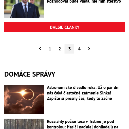
Rozhodovať bude vláda, nie ministerstvo
ĎALŠIE ČLÁNKY
1
2
3
4
DOMÁCE SPRÁVY
Astronomické divadlo roka: Už o pár dní
nás čaká čiastočné zatmenie Slnka!
Zapíšte si presný čas, kedy to začne
Rozsiahly požiar lesa v Trstíne je pod
kontrolou: Hasiči naďalej dohliadajú na