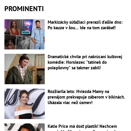
PROMINENTI
Markizácky súťažiaci prerazil ďalšie dno:
Po kauze v šou... Ide na tom zarábať!
Dramatické chvíle pri nakrúcaní kultovej
komédie: Horolezec "tatínek do
polepšovny" sa takmer zabil!
Rozžiarila leto: Hviezda Mamy na
prenájom prekvapuje záberom v bikinách.
Ukázala viac než úsmev!
Katie Price má dosť plastík! Nechcem