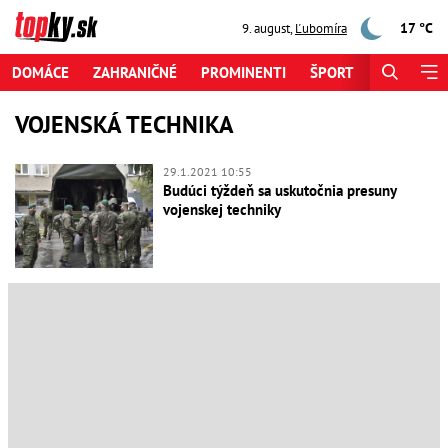
17 °C
9. august
,
Ľubomíra
DOMÁCE
ZAHRANIČNÉ
PROMINENTI
ŠPORT
ZAUJÍMAV
VOJENSKÁ TECHNIKA
29.1.2021 10:55
Budúci týždeň sa uskutočnia presuny
vojenskej techniky