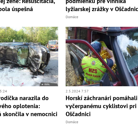
ej žene: Resuscitácia,
podmienku pre vinníka
ebola úspešná
lyžiarskej zrážky v Oščadnic
Domáce
5:24
2.5.2024 7:57
odička narazila do
Horskí záchranári pomáhali
ého oplotenia:
vyčerpanému cyklistovi pri
 skončila v nemocnici
Oščadnici
Domáce