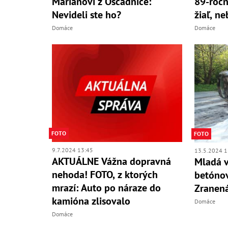
Mariánovi z Oščadnice:
89-ročn
Nevideli ste ho?
žiaľ, n
Domáce
Domáce
FOTO
FOTO
9.7.2024 13:45
13.5.2024 1
AKTUÁLNE Vážna dopravná
Mladá v
nehoda! FOTO, z ktorých
betónov
mrazí: Auto po náraze do
Zranená
kamióna zlisovalo
Domáce
Domáce