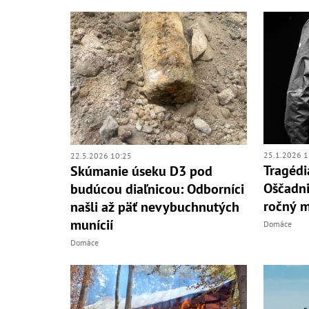
25.1.2026 1
22.5.2026 10:25
Tragédi
Skúmanie úseku D3 pod
Oščadni
budúcou diaľnicou: Odborníci
ročný 
našli až päť nevybuchnutých
munícií
Domáce
Domáce