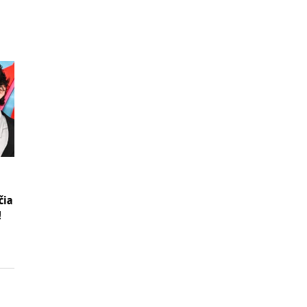
čia
!