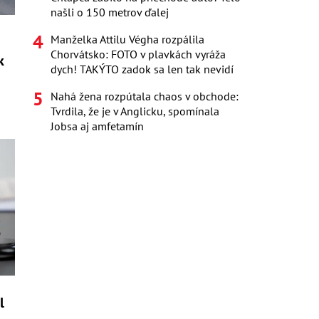
našli o 150 metrov ďalej
Manželka Attilu Végha rozpálila
Chorvátsko: FOTO v plavkách vyráža
k
dych! TAKÝTO zadok sa len tak nevidí
Nahá žena rozpútala chaos v obchode:
Tvrdila, že je v Anglicku, spomínala
Jobsa aj amfetamín
l