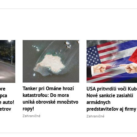
Tanker pri Ománe hrozí
pre
USA pritvrdili voči Kub
katastrofou: Do mora
apca
Nové sankcie zasiahli
uniká obrovské množstvo
e auto!
armádnych
ropy!
etrov
predstaviteľov aj firmy
Zahraničné
Zahraničné