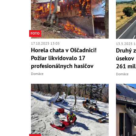
FOTO
17.10.2025 13:05
13.5.2025 1
Horela chata v Oščadnici!
Druhý z
Požiar likvidovalo 17
úsekov 
profesionálnych hasičov
261 mil
Domáce
Domáce