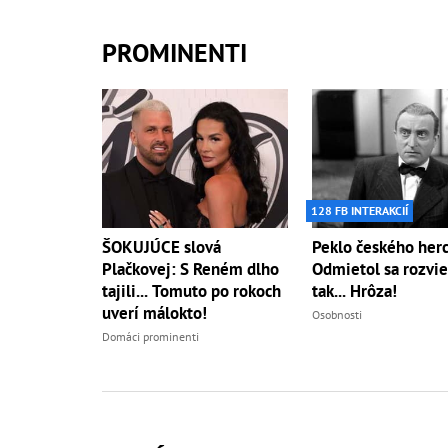
PROMINENTI
128 FB INTERAKCIÍ
ŠOKUJÚCE slová
Peklo českého herc
Plačkovej: S Reném dlho
Odmietol sa rozvie
tajili... Tomuto po rokoch
tak... Hrôza!
uverí málokto!
Osobnosti
Domáci prominenti