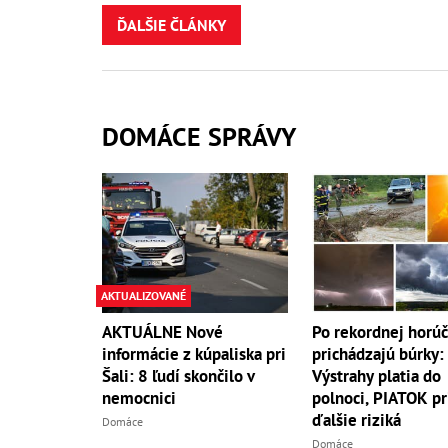
ĎALŠIE ČLÁNKY
DOMÁCE SPRÁVY
AKTUALIZOVANÉ
AKTUÁLNE Nové
Po rekordnej horú
informácie z kúpaliska pri
prichádzajú búrky:
Šali: 8 ľudí skončilo v
Výstrahy platia do
nemocnici
polnoci, PIATOK pr
ďalšie riziká
Domáce
Domáce