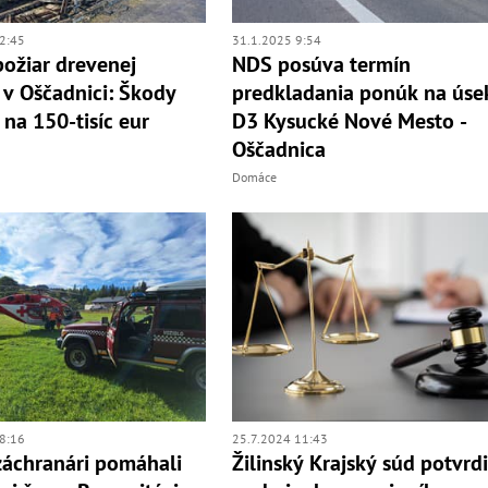
2:45
31.1.2025 9:54
ožiar drevenej
NDS posúva termín
 v Oščadnici: Škody
predkladania ponúk na úse
i na 150-tisíc eur
D3 Kysucké Nové Mesto -
Oščadnica
Domáce
8:16
25.7.2024 11:43
záchranári pomáhali
Žilinský Krajský súd potvrdi