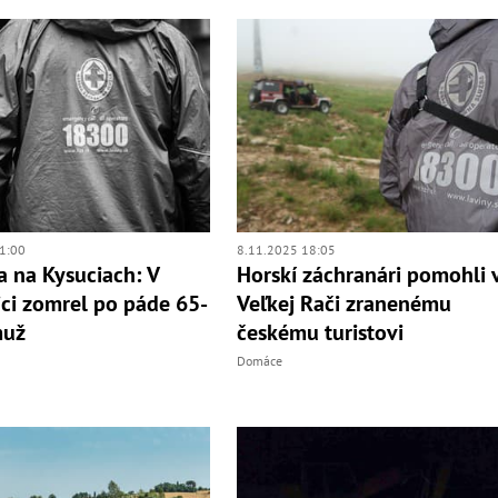
1:00
8.11.2025 18:05
a na Kysuciach: V
Horskí záchranári pomohli 
ci zomrel po páde 65-
Veľkej Rači zranenému
muž
českému turistovi
Domáce