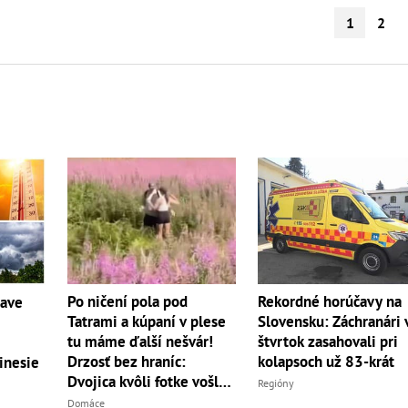
1
2
Po ničení pola pod
Rekordné horúčavy na
čave
Tatrami a kúpaní v plese
Slovensku: Záchranári 
tu máme ďalší nešvár!
štvrtok zasahovali pri
Drzosť bez hraníc:
kolapsoch už 83-krát
inesie
Dvojica kvôli fotke vošla
Regióny
do...
Domáce