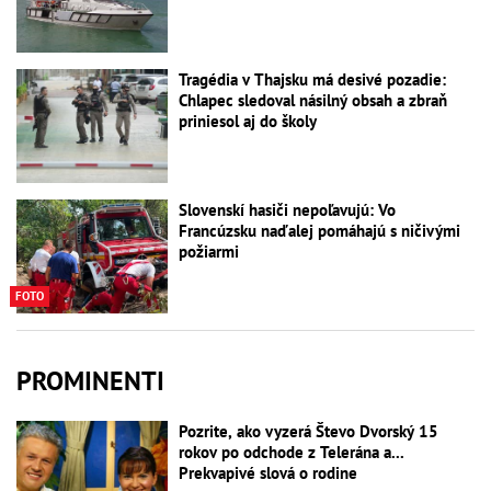
Tragédia v Thajsku má desivé pozadie:
Chlapec sledoval násilný obsah a zbraň
priniesol aj do školy
Slovenskí hasiči nepoľavujú: Vo
Francúzsku naďalej pomáhajú s ničivými
požiarmi
FOTO
PROMINENTI
Pozrite, ako vyzerá Števo Dvorský 15
rokov po odchode z Telerána a...
Prekvapivé slová o rodine