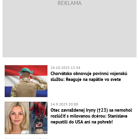
24.10.2025 15:34
Chorvátsko obnovuje povinnú vojenskú
službu: Reaguje na napätie vo svete
14.9.2025 20:00
Otec zavraždenej Iryny (†23) sa nemohol
rozlúčiť s milovanou dcérou: Stanislava
nepustili do USA ani na pohreb!