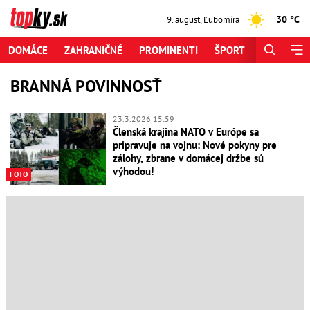
30 °C
9. august
,
Ľubomíra
DOMÁCE
ZAHRANIČNÉ
PROMINENTI
ŠPORT
ZAUJÍMAV
BRANNÁ POVINNOSŤ
23.3.2026 15:59
Členská krajina NATO v Európe sa
pripravuje na vojnu: Nové pokyny pre
zálohy, zbrane v domácej držbe sú
výhodou!
FOTO