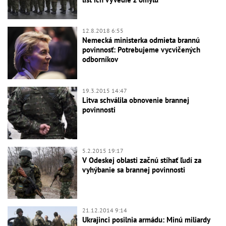
12.8.2018 6:55
Nemecká ministerka odmieta brannú
povinnosť: Potrebujeme vycvičených
odborníkov
19.3.2015 14:47
Litva schválila obnovenie brannej
povinnosti
5.2.2015 19:17
V Odeskej oblasti začnú stíhať ľudí za
vyhýbanie sa brannej povinnosti
21.12.2014 9:14
Ukrajinci posilnia armádu: Minú miliardy