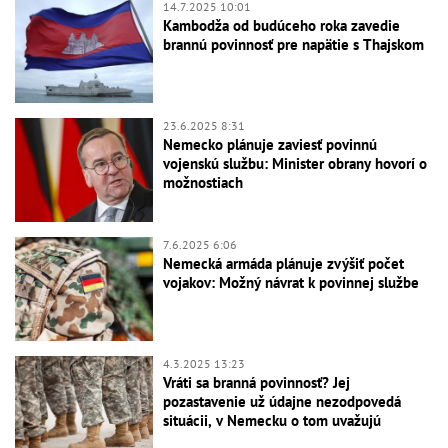
14.7.2025 10:01
Kambodža od budúceho roka zavedie
brannú povinnosť pre napätie s Thajskom
23.6.2025 8:31
Nemecko plánuje zaviesť povinnú
vojenskú službu: Minister obrany hovorí o
možnostiach
7.6.2025 6:06
Nemecká armáda plánuje zvýšiť počet
vojakov: Možný návrat k povinnej službe
4.3.2025 13:23
Vráti sa branná povinnosť? Jej
pozastavenie už údajne nezodpovedá
situácii, v Nemecku o tom uvažujú