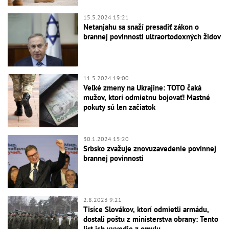
15.5.2024 15:21
Netanjahu sa snaží presadiť zákon o
brannej povinnosti ultraortodoxných židov
11.5.2024 19:00
Veľké zmeny na Ukrajine: TOTO čaká
mužov, ktorí odmietnu bojovať! Mastné
pokuty sú len začiatok
30.1.2024 15:20
Srbsko zvažuje znovuzavedenie povinnej
brannej povinnosti
2.8.2023 9:21
Tisíce Slovákov, ktorí odmietli armádu,
dostali poštu z ministerstva obrany: Tento
list ich vyvedie z omylu