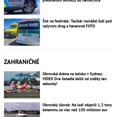
predmetom odviezli do nemocnice
Šok na festivale: Taxikár rozvážal ľudí pod
vplyvom drog a havaroval FOTO
ZAHRANIČNÉ
Obrovská dráma na letisku v Sydney:
VIDEO Dve lietadlá delili od zrážky len
sekundy!
Obrovský úlovok: Na lodi objavili 1,3 tony
ketamínu za viac než 100 miliónov eur