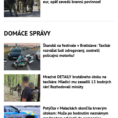
eur, opäť zavedú brannú povinnosť
DOMÁCE SPRÁVY
Škandál na festivale v Bratislave: Taxikár
rozvážal ľudí zdrogovaný, zostrelil
policajnú motorku!
Mrazivé DETAILY brutálneho útoku na
taxikára: Mladíci mu zasadili 13 bodných
rán! Rozhodovali minúty
Potýčka v Malackách skončila krvavým
útokom: Muža po bodnutím neznámym