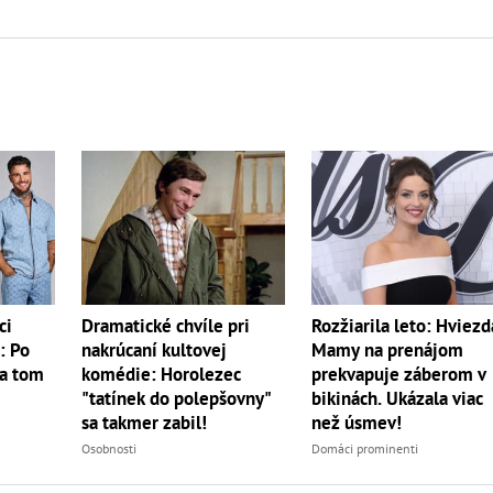
ci
Dramatické chvíle pri
Rozžiarila leto: Hviezd
: Po
nakrúcaní kultovej
Mamy na prenájom
na tom
komédie: Horolezec
prekvapuje záberom v
"tatínek do polepšovny"
bikinách. Ukázala viac
sa takmer zabil!
než úsmev!
Osobnosti
Domáci prominenti