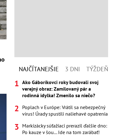
no
NAJČÍTANEJŠIE
3 DNI
TÝŽDEŇ
Ako Gáboríkovci roky budovali svoj
verejný obraz: Zamilovaný pár a
rodinná idylka! Zmenilo sa niečo?
Poplach v Európe: Vrátil sa nebezpečný
vírus! Úrady spustili naliehavé opatrenia
Markizácky súťažiaci prerazil ďalšie dno:
Po kauze v šou... Ide na tom zarábať!