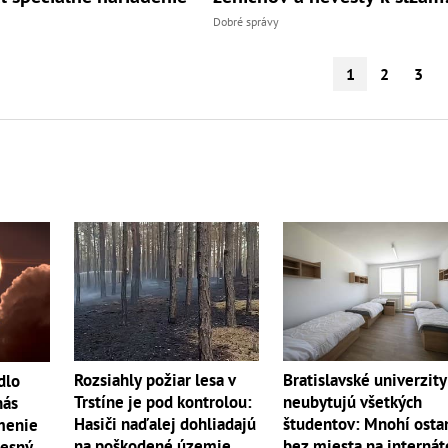
Dobré správy
1
2
3
Rozsiahly požiar lesa v
Bratislavské univerzity
dlo
Trstíne je pod kontrolou:
neubytujú všetkých
nás
Hasiči naďalej dohliadajú
študentov: Mnohí osta
menie
na poškodené územie
bez miesta na internát
resný