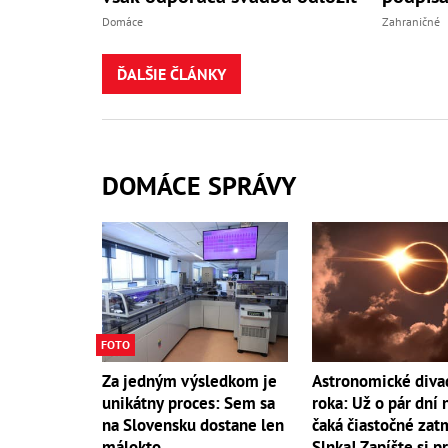
Domáce
Zahraničné
ĎALŠIE ČLÁNKY
DOMÁCE SPRÁVY
FOTO
Za jedným výsledkom je
Astronomické diva
unikátny proces: Sem sa
roka: Už o pár dní 
na Slovensku dostane len
čaká čiastočné zat
málokto
Slnka! Zapíšte si p