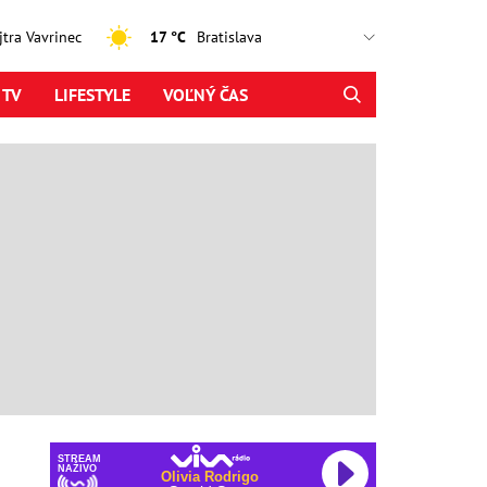
ajtra Vavrinec
17 °C
 TV
LIFESTYLE
VOĽNÝ ČAS
STREAM
NAŽIVO
Olivia Rodrigo