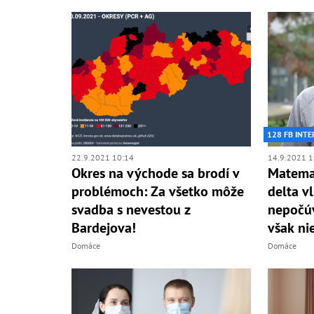
128 FB INTE
22.9.2021 10:14
14.9.2021 1
Okres na východe sa brodí v
Matemat
problémoch: Za všetko môže
delta v
svadba s nevestou z
nepočúv
Bardejova!
však ni
Domáce
Domáce