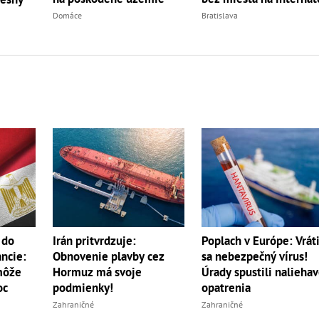
Domáce
Bratislava
 do
Irán pritvrdzuje:
Poplach v Európe: Vráti
ancie:
Obnovenie plavby cez
sa nebezpečný vírus!
 môže
Hormuz má svoje
Úrady spustili nalieha
oc
podmienky!
opatrenia
Zahraničné
Zahraničné