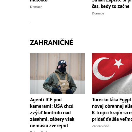
čas, kedy to začne
Domáce
Domáce
ZAHRANIČNÉ
Agenti ICE pod
Turecko láka Egypt
kamerami: USA chcú
novej obrannej ali
zvýšiť kontrolu nad
K trojici krajín sa
zásahmi, zábery však
pridať ďalšia veľm
nemusia zverejniť
Zahraničné