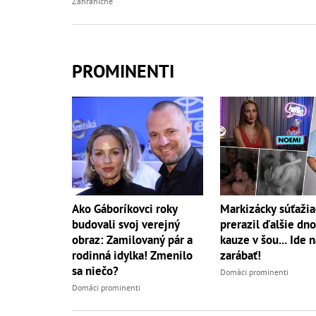
Zahraničné
PROMINENTI
Markizácky súťažia
Ako Gáboríkovci roky
prerazil ďalšie dno
budovali svoj verejný
kauze v šou... Ide 
obraz: Zamilovaný pár a
zarábať!
rodinná idylka! Zmenilo
sa niečo?
Domáci prominenti
Domáci prominenti