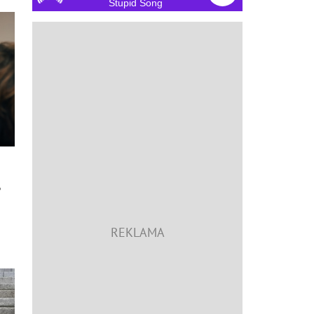
Stupid Song
?