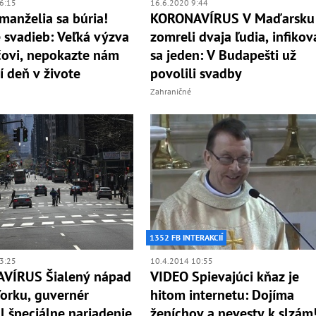
6:15
16.6.2020 9:44
manželia sa búria!
KORONAVÍRUS V Maďarsku
 svadieb: Veľká výzva
zomreli dvaja ľudia, infikov
ovi, nepokazte nám
sa jeden: V Budapešti už
í deň v živote
povolili svadby
Zahraničné
1352 FB INTERAKCIÍ
3:25
10.4.2014 10:55
VÍRUS Šialený nápad
VIDEO Spievajúci kňaz je
orku, guvernér
hitom internetu: Dojíma
l špeciálne nariadenie
ženíchov a nevesty k slzám