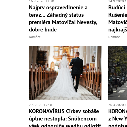
16.9.2020 11:30
14.9.2020 1
Najprv ospravedlnenie a
Budúci 
teraz... Záhadný status
Rušenie
premiéra Matoviča! Nevesty,
Matovič
dobre bude
najkrajš
Domáce
Domáce
2.5.2020 15:18
20.4.2020 1
KORONAVÍRUS Cirkev sobáše
KORONA
úplne nestopla: Snúbencom
z New Y
však odporúča svadbu odložiť
podpísa