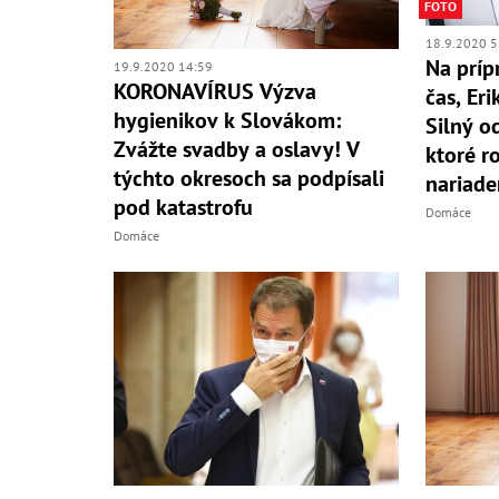
FOTO
18.9.2020 5
Na príp
19.9.2020 14:59
KORONAVÍRUS Výzva
čas, Er
hygienikov k Slovákom:
Silný o
Zvážte svadby a oslavy! V
ktoré r
týchto okresoch sa podpísali
nariade
pod katastrofu
Domáce
Domáce