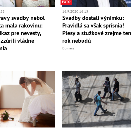
FOTO
:55
16.9.2020 16:15
ravy svadby nebol
Svadby dostali výnimku:
ika mala rakovinu:
Pravidlá sa však sprísnia!
dkaz pre nevesty,
Plesy a stužkové zrejme te
ozzúrili vládne
rok nebudú
nia
Domáce