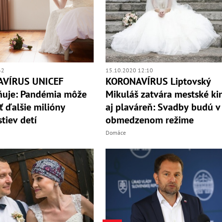
42
15.10.2020 12:10
VÍRUS UNICEF
KORONAVÍRUS Liptovský
ňuje: Pandémia môže
Mikuláš zatvára mestské ki
ť ďalšie milióny
aj plaváreň: Svadby budú v
tiev detí
obmedzenom režime
Domáce