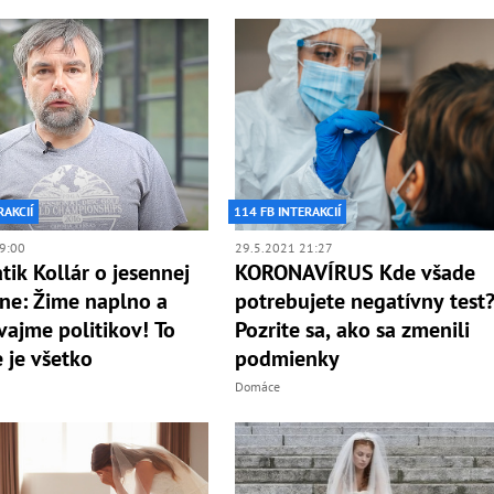
RAKCIÍ
114 FB INTERAKCIÍ
9:00
29.5.2021 21:27
ik Kollár o jesennej
KORONAVÍRUS Kde všade
lne: Žime naplno a
potrebujete negatívny test
ajme politikov! To
Pozrite sa, ako sa zmenili
e je všetko
podmienky
Domáce