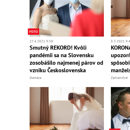
FOTO
27.4.2021 9:58
8.3.2021 9:
Smutný REKORD! Kvôli
KORONA
pandémii sa na Slovensku
upozor
zosobášilo najmenej párov od
spôsobi
vzniku Československa
manžels
Domáce
Zahraničné