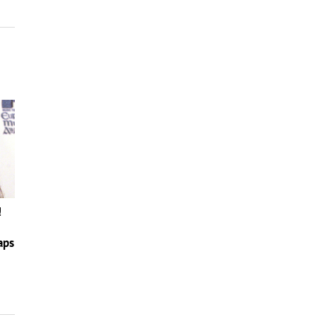
!
aps