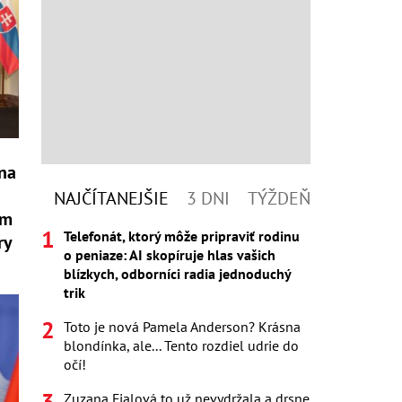
 na
NAJČÍTANEJŠIE
3 DNI
TÝŽDEŇ
om
Telefonát, ktorý môže pripraviť rodinu
ry
o peniaze: AI skopíruje hlas vašich
blízkych, odborníci radia jednoduchý
trik
Toto je nová Pamela Anderson? Krásna
blondínka, ale... Tento rozdiel udrie do
očí!
Zuzana Fialová to už nevydržala a drsne