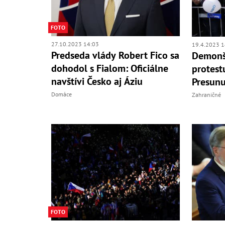
FOTO
27.10.2023 14:03
19.4.2023 1
Predseda vlády Robert Fico sa
Demonšt
dohodol s Fialom: Oficiálne
protest
navštívi Česko aj Áziu
Presunu
Domáce
Zahraničné
FOTO