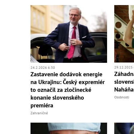
29.12.2025 
24.2.2026 6:30
Záhadn
Zastavenie dodávok energie
slovens
na Ukrajinu: Český expremiér
Naháňali
to označil za zločinecké
konanie slovenského
Osobnosti
premiéra
Zahraničné