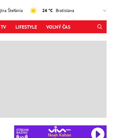
ajtra Štefánia
24 °C
 TV
LIFESTYLE
VOĽNÝ ČAS
STREAM
NAŽIVO
Noah Kahan