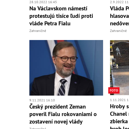
28.10.2022 16:45
2.9.2022 11
Na Václavskom námestí
Vláda P
protestujú tisíce ľudí proti
hlasova
vláde Petra Fialu
nedôve
Zahraničné
Zahraničné
FOTO
1.11.2021 1
9.11.2021 16:10
Hroby s
Český prezident Zeman
Chanel
poveril Fialu rokovaniami o
zbierka
zostavení novej vlády
hrob le
Zahraničné