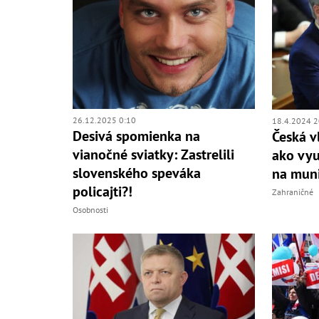
26.12.2025 0:10
18.4.2024 2
Desivá spomienka na
Česká v
vianočné sviatky: Zastrelili
ako vyu
slovenského speváka
na muni
policajti?!
Zahraničné
Osobnosti