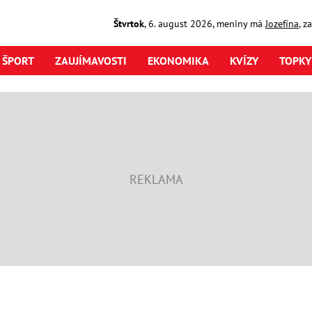
Štvrtok
,
6. august
2026
,
meniny má
Jozefína
, z
ŠPORT
ZAUJÍMAVOSTI
EKONOMIKA
KVÍZY
TOPKY