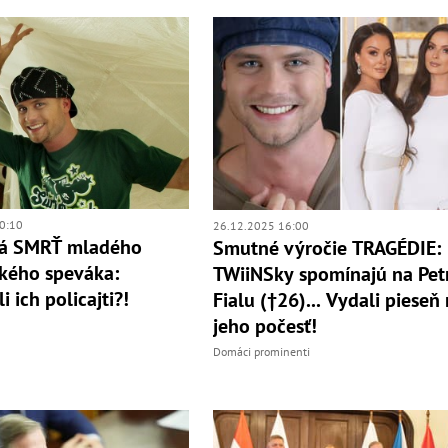
0:10
26.12.2025 16:00
á SMRŤ mladého
Smutné výročie TRAGÉDIE:
kého speváka:
TWiiNSky spomínajú na Pet
 ich policajti?!
Fialu (†26)... Vydali pieseň
jeho počesť!
Domáci prominenti