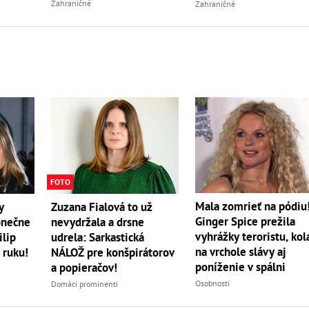
úradov uhynulo
Zahraničné
Zahraničné
FOTO
Mala zomrieť na pódiu
y
Zuzana Fialová to už
Ginger Spice prežila
onečne
nevydržala a drsne
vyhrážky teroristu, kol
ilip
udrela: Sarkastická
na vrchole slávy aj
 ruku!
NÁLOŽ pre konšpirátorov
poníženie v spálni
a popieračov!
Osobnosti
Domáci prominenti