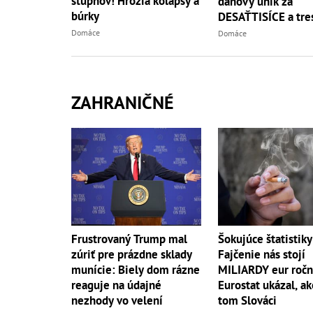
stupňov! Hrozia kolapsy a
daňový únik za
búrky
DESAŤTISÍCE a tres
basou!
Domáce
Domáce
ZAHRANIČNÉ
Frustrovaný Trump mal
Šokujúce štatistiky
zúriť pre prázdne sklady
Fajčenie nás stojí
munície: Biely dom rázne
MILIARDY eur ročn
reaguje na údajné
Eurostat ukázal, ak
nezhody vo velení
tom Slováci