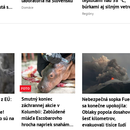
teplotami nad 38 °C,
laboratória na Slovensku
búrkami aj silným vet
tá sa
Domáce
Regióny
FOTO
Smutný koniec
 z EÚ:
Nebezpečná sopka Fu
záchrannej akcie v
sa konečne upokojila:
Kolumbii: Zablúdené
e!
Oblaky popola dosahov
mláďa Escobarovho
o sú na
šesť kilometrov,
hrocha napriek snahám
evakuovali tisíce ľudí