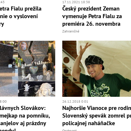
:43
17.11.2021 18:38
etra Fialu prežila
Český prezident Zeman
nie o vyslovení
vymenuje Petra Fialu za
ry
premiéra 26. novembra
Zahraničné
8:00
26.12.2018 0:01
lávnych Slovákov:
Najhoršie Vianoce pre rodin
 mejkap na pomníku,
Slovenský spevák zomrel pr
 anjelov aj prázdny
policajnej naháňačke
gendy!
Osobnosti