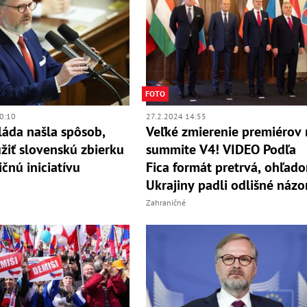
FOTO
0:10
27.2.2024 14:55
láda našla spôsob,
Veľké zmierenie premiérov
žiť slovenskú zbierku
summite V4! VIDEO Podľa
čnú iniciatívu
Fica formát pretrvá, ohľad
Ukrajiny padli odlišné názo
Zahraničné