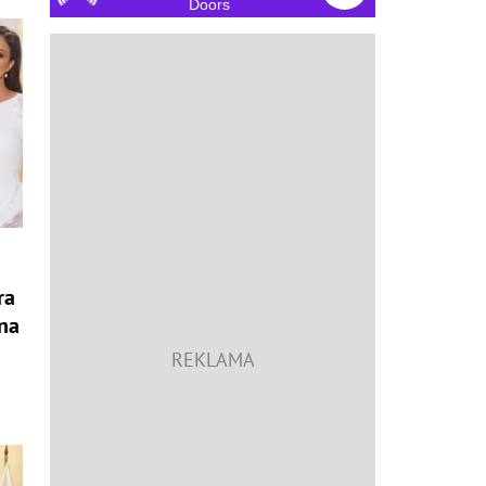
Doors
ra
 na