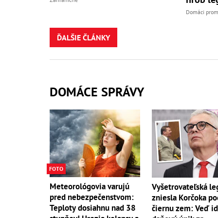
Domáci prom
ĎALŠIE ČLÁNKY
DOMÁCE SPRÁVY
FOTO
Meteorológovia varujú
Vyšetrovateľská l
pred nebezpečenstvom:
zniesla Korčoka po
Teploty dosiahnu nad 38
čiernu zem: Veď id