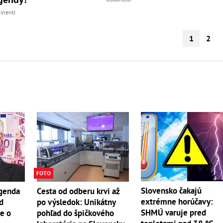
inenti
1
2
FOTO
Slovensko čakajú
egenda
Cesta od odberu krvi až
extrémne horúčavy:
d
po výsledok: Unikátny
SHMÚ varuje pred
e o
pohľad do špičkového