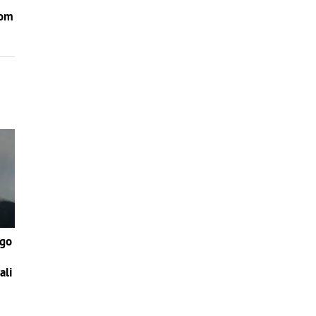
rom
ego
ali