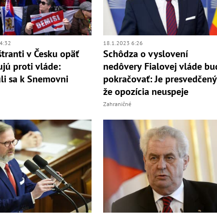
4:32
18.1.2023 6:26
ranti v Česku opäť
Schôdza o vyslovení
ujú proti vláde:
nedôvery Fialovej vláde bu
li sa k Snemovni
pokračovať: Je presvedčený
že opozícia neuspeje
Zahraničné