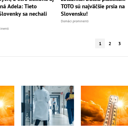
ná Adela: Tieto
TOTO sú najväčšie prsia na
lovenky sa nechali
Slovensku!
!
Domáci prominenti
inenti
1
2
3