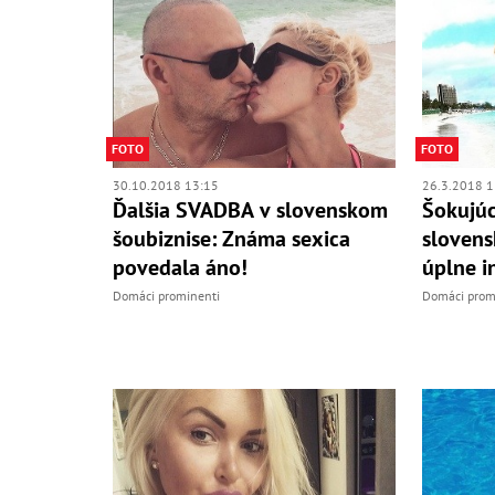
FOTO
FOTO
26.3.2018 1
30.10.2018 13:15
Šokujú
Ďalšia SVADBA v slovenskom
slovens
šoubiznise: Známa sexica
úplne i
povedala áno!
Domáci prom
Domáci prominenti