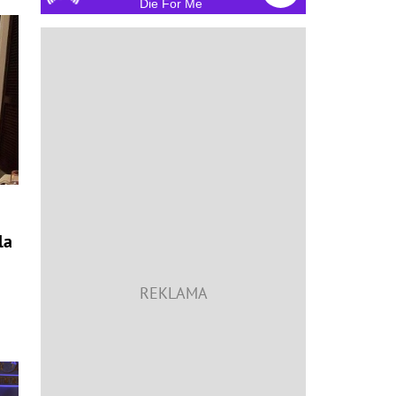
Die For Me
la