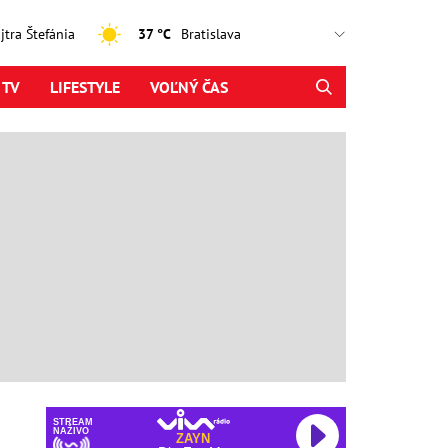
ajtra Štefánia
37 °C
 TV
LIFESTYLE
VOĽNÝ ČAS
STREAM
NAŽIVO
ZAYN