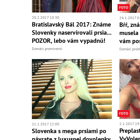
FOTO
20.2.2017 10:30
24.1.2017 0
Bratislavský Bál 2017: Známe
Bŕŕ, zn
Slovenky naservírovali prsia...
musela 
POZOR, lebo vám vypadnú!
vám pos
Domáci prominenti
Domáci prom
FOTO
2.1.2017 19
21.1.2017 22:00
Preplas
Slovenka s mega prsiami po
VyVolený
návrate z luxusnej dovolenky