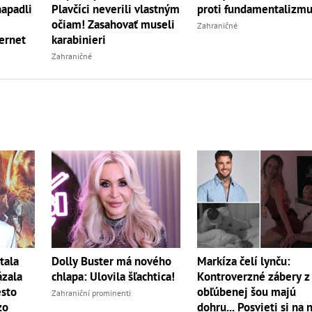
napadli
Plavčíci neverili vlastným
proti fundamentalizm
očiam! Zasahovať museli
Zahraničné
ternet
karabinieri
Zahraničné
tala
Dolly Buster má nového
Markíza čelí lynču:
ázala
chlapa: Ulovila šľachtica!
Kontroverzné zábery z
sto
obľúbenej šou majú
Zahraniční prominenti
zo
dohru... Posvieti si na 