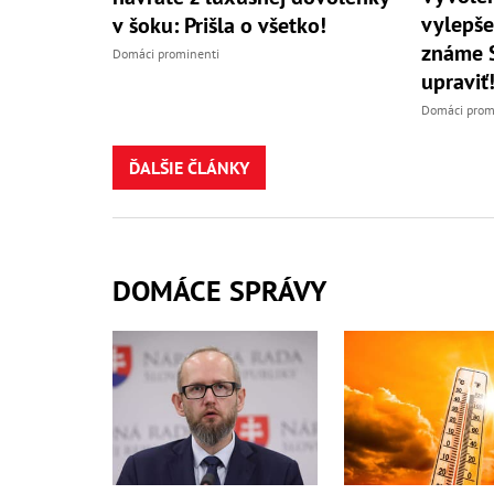
vylepše
v šoku: Prišla o všetko!
známe S
Domáci prominenti
upraviť
Domáci prom
ĎALŠIE ČLÁNKY
DOMÁCE SPRÁVY