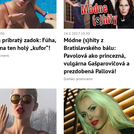
:00
24.2.2017 10:30
 pribratý zadok: Fúha,
Módne (s)hity z
 na ten holý „kufor“!
Bratislavského bálu:
Pavolová ako princezná,
inenti
vulgárna Gašparovičová a
prezdobená Pallová!
Domáci prominenti