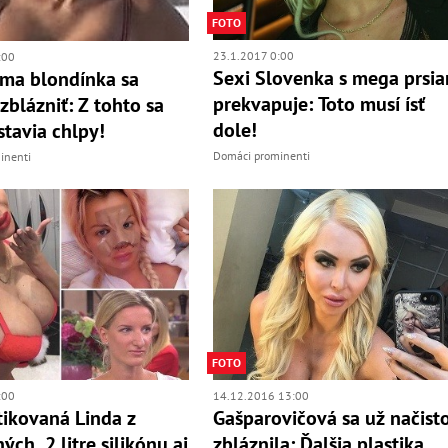
FOTO
23.1.2017 0:00
:00
Sexi Slovenka s mega prsi
áma blondínka sa
prekvapuje: Toto musí ísť
zblázniť: Z tohto sa
dole!
tavia chlpy!
Domáci prominenti
inenti
FOTO
:00
14.12.2016 13:00
tikovaná Linda z
Gašparovičová sa už načist
ch, 2 litre silikónu aj
zbláznila: Ďalšia plastika...