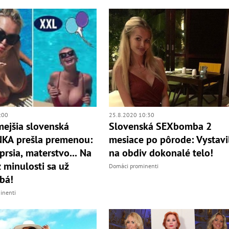
:00
25.8.2020 10:30
ejšia slovenská
Slovenská SEXbomba 2
NKA prešla premenou:
mesiace po pôrode: Vystavi
prsia, materstvo... Na
na obdiv dokonalé telo!
z minulosti sa už
Domáci prominenti
bá!
inenti