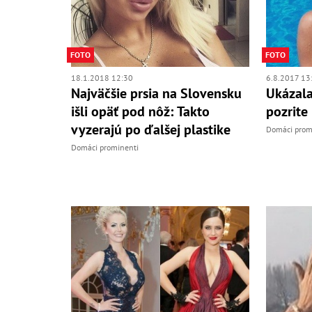
FOTO
FOTO
18.1.2018 12:30
6.8.2017 13
Najväčšie prsia na Slovensku
Ukázala
išli opäť pod nôž: Takto
pozrite
vyzerajú po ďalšej plastike
Domáci prom
Domáci prominenti