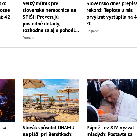
Slovensko dnes prepís
sko
Veľký míľnik pre
rekord: Teplota u nás
lotné
slovenskú nemocnicu na
prvýkrát vystúpila na 
až 42
SPIŠI: Preverujú
°C
posledné detaily,
rozhodne sa aj o pohodlí
Regióny
pacientiek
Domáce
 sa
Slovák spôsobil DRÁMU
Pápež Lev XIV. vyzval
na pláži pri Benátkach:
mladých: Postavte sa