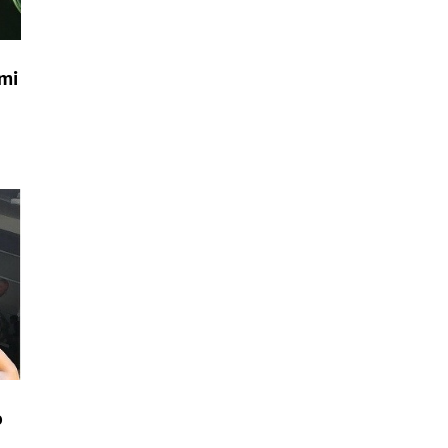
ami
o