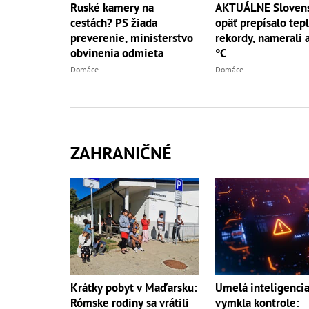
Ruské kamery na
AKTUÁLNE Sloven
cestách? PS žiada
opäť prepísalo tep
preverenie, ministerstvo
rekordy, namerali 
obvinenia odmieta
°C
Domáce
Domáce
ZAHRANIČNÉ
Umelá inteligencia
Krátky pobyt v Maďarsku:
vymkla kontrole:
Rómske rodiny sa vrátili