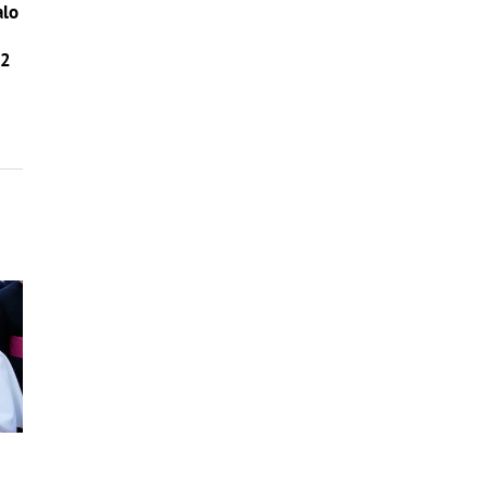
alo
42