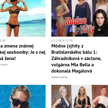
3:30
13.2.2018 12:30
ca zmena známej
Módne (s)hity z
kej sexbomby: Je z nej
Bratislavského bálu 1:
ná žena!
Záhradníková v záclone,
vulgárna Mia Bella a
inenti
dokonalá Magálová
Módne (s)hity