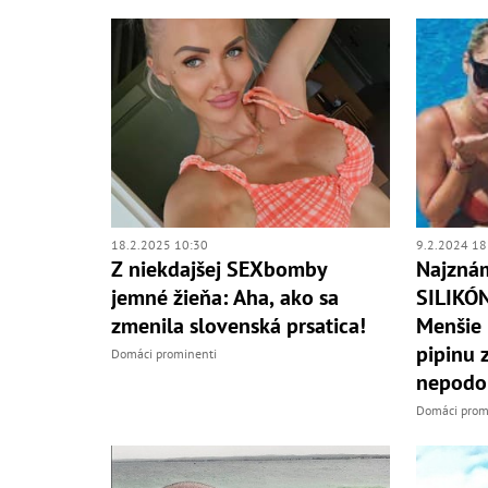
18.2.2025 10:30
9.2.2024 18
Z niekdajšej SEXbomby
Najznám
jemné žieňa: Aha, ako sa
SILIKÓ
zmenila slovenská prsatica!
Menšie 
pipinu 
Domáci prominenti
nepodo
Domáci prom