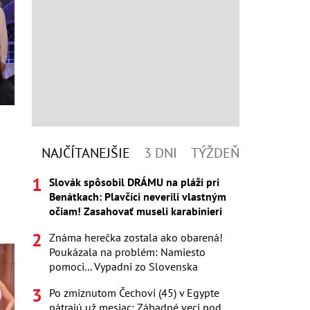
NAJČÍTANEJŠIE
3 DNI
TÝŽDEŇ
Slovák spôsobil DRÁMU na pláži pri
Benátkach: Plavčíci neverili vlastným
očiam! Zasahovať museli karabinieri
Známa herečka zostala ako obarená!
Poukázala na problém: Namiesto
pomoci... Vypadni zo Slovenska
Po zmiznutom Čechovi (45) v Egypte
pátrajú už mesiac: Záhadné veci pod