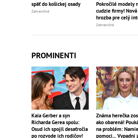
Pokročilé modely 
späť do košickej osady
cudzie firmy! Nová
Zahraničné
hrozba pre celý in
Zahraničné
PROMINENTI
Kaia Gerber a syn
Známa herečka zos
Richarda Gerea spolu:
ako obarená! Pouk
Osud ich spojil desaťročia
na problém: Namie
po rozvode ich rodičov!
pomoci... Vypadni 