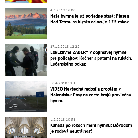
4.3.2019 16:00
Naša hymna je už poriadne stará: Pieseň
Nad Tatrou sa blýska oslavuje 175 rokov
27.12.2018 12:22
Exkluzívne ZÁBERY v dojímavej hymne
pre policajtov: Kočner s putami na rukách,
Lučanského odkaz
10.4.2018 19:15
VIDEO Nevšedná radosť a problém v
Holandsku: Pásy na ceste hrajú provinčnú
hymnu
1.2.2018 20:51
Kanada po rokoch mení hymnu: Dôvodom
je rodová neutrálnosť