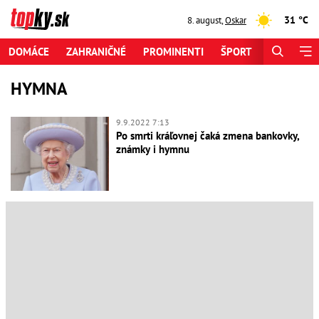
31 °C
8. august
,
Oskar
DOMÁCE
ZAHRANIČNÉ
PROMINENTI
ŠPORT
ZAUJÍMAV
HYMNA
9.9.2022 7:13
Po smrti kráľovnej čaká zmena bankovky,
známky i hymnu