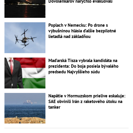
Dovolenkárov narýchlo evakuovali
Poplach v Nemecku: Po drone s
výbušninou hlásia ďalšie bezpilotné
lietadlá nad základňou
Maďarská Tisza vybrala kandidáta na
prezidenta: Do boja posiela bývalého
predsedu Najvyššieho súdu
Napätie v Hormuzskom prielive eskaluje:
SAE obvinili Irán z raketového útoku na
tanker