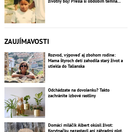
životný boj! Prešla si obdobím temna...
ZAUJÍMAVOSTI
Rozvod, výpoveď aj zbohom rodine:
Mama štyroch detí zahodila starý život a
utiekla do Talianska
Odchádzate na dovolenku? Takto
zachránite izbové rastliny
Domáci miláčik Albert okúsil život:
Korytnačku nezastavil ani záhradný plot,