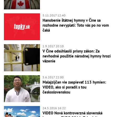
5.11.2017 12:40
Hanobenie štátnej hymny v Číne sa
rozhodne nevyplatí: Toto vás po no vom
čaká
1.9.2017 20:10
V Číne odsúhlasili prísny zákon: Za
nevhodné použitie národnej hymny hrozí
väzenie
5.6.2017 22:00
Malajzijčan vie zaspievať 113 hymien:
VIDEO, ako si poradil s tou
československou
24.5.2016 16:22
VIDEO Nová kontroverzná slovenská