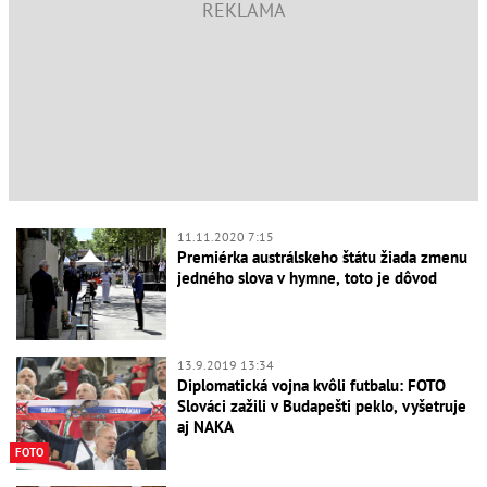
11.11.2020 7:15
Premiérka austrálskeho štátu žiada zmenu
jedného slova v hymne, toto je dôvod
13.9.2019 13:34
Diplomatická vojna kvôli futbalu: FOTO
Slováci zažili v Budapešti peklo, vyšetruje
aj NAKA
FOTO