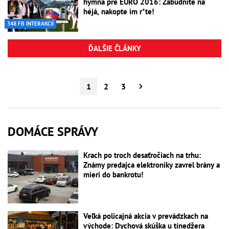
hymna pre EURO 2016: Zabudnite na
héjá, nakopte im r*te!
348 FB INTERAKCIÍ
ĎALŠIE ČLÁNKY
1
2
3
DOMÁCE SPRÁVY
Krach po troch desaťročiach na trhu:
Známy predajca elektroniky zavrel brány a
mieri do bankrotu!
Veľká policajná akcia v prevádzkach na
východe: Dychová skúška u tínedžera