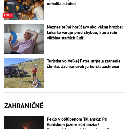
odhalila alkohol
FOTO
Neznesiteľné horúčavy ako vážna hrozba:
Lekárka varuje pred chybou, ktorú robí
väčšina starších ľudí!
Turistka vo Veľkej Fatre utrpela zranenie
členka: Zachraňovali ju horskí záchranári
ZAHRANIČNÉ
Peklo v obľúbenom Taliansku: Pri
Gardskom jazere zúri požiar!