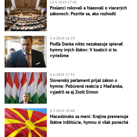
13.5.2019 17:42
Poslanci rokovali a hlasovali o viacerých
zákonoch: Pozrite sa, ako rozhodli
5.4.2019 16:29
Podľa Danka nikto nezakazuje spievať
hymny iných štátov: V koalícií si to
vyriešime
4.4.2019 17:55
Slovenský parlament prijal zákon o
hymne: Pobúrená reakcia z Maďarska,
vyjadril sa aj Zsolt Simon
6.3.2019 20:40
Macedónsko sa mení: Krajina premenuje
štátne inštitúcie, hymnu si však ponechá