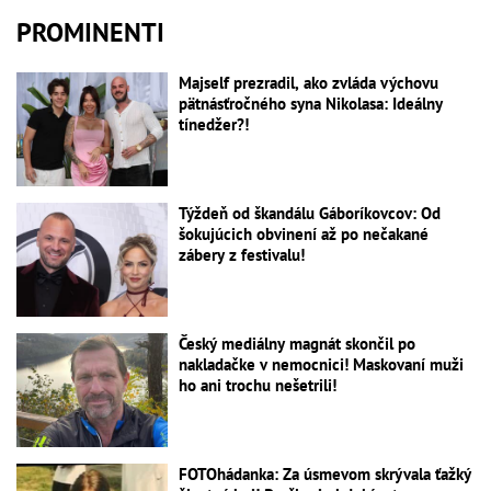
PROMINENTI
Majself prezradil, ako zvláda výchovu
pätnásťročného syna Nikolasa: Ideálny
tínedžer?!
Týždeň od škandálu Gáboríkovcov: Od
šokujúcich obvinení až po nečakané
zábery z festivalu!
Český mediálny magnát skončil po
nakladačke v nemocnici! Maskovaní muži
ho ani trochu nešetrili!
FOTOhádanka: Za úsmevom skrývala ťažký