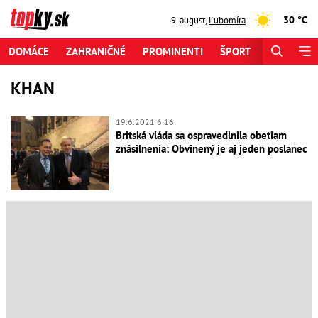
30 °C
9. august
,
Ľubomíra
DOMÁCE
ZAHRANIČNÉ
PROMINENTI
ŠPORT
ZAUJÍMAV
KHAN
19.6.2021 6:16
Britská vláda sa ospravedlnila obetiam
znásilnenia: Obvinený je aj jeden poslanec