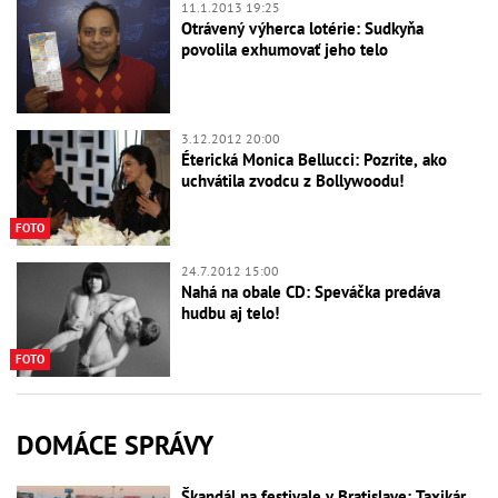
11.1.2013 19:25
Otrávený výherca lotérie: Sudkyňa
povolila exhumovať jeho telo
3.12.2012 20:00
Éterická Monica Bellucci: Pozrite, ako
uchvátila zvodcu z Bollywoodu!
FOTO
24.7.2012 15:00
Nahá na obale CD: Speváčka predáva
hudbu aj telo!
FOTO
DOMÁCE SPRÁVY
Škandál na festivale v Bratislave: Taxikár