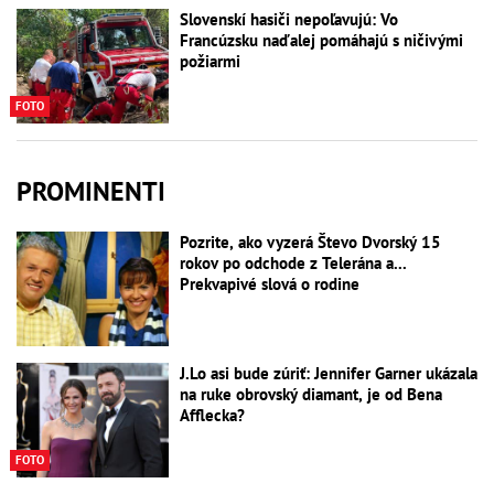
Slovenskí hasiči nepoľavujú: Vo
Francúzsku naďalej pomáhajú s ničivými
požiarmi
FOTO
PROMINENTI
Pozrite, ako vyzerá Števo Dvorský 15
rokov po odchode z Telerána a...
Prekvapivé slová o rodine
J.Lo asi bude zúriť: Jennifer Garner ukázala
na ruke obrovský diamant, je od Bena
Afflecka?
FOTO