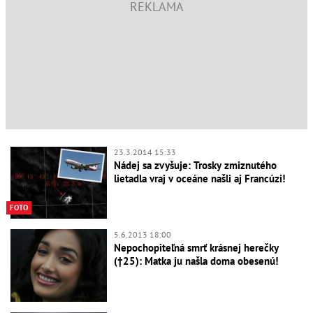
23.3.2014 15:33
Nádej sa zvyšuje: Trosky zmiznutého
lietadla vraj v oceáne našli aj Francúzi!
FOTO
5.6.2013 18:00
Nepochopiteľná smrť krásnej herečky
(†25): Matka ju našla doma obesenú!