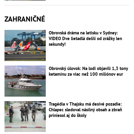
ZAHRANIČNÉ
Obrovská dráma na letisku v Sydney:
VIDEO Dve lietadlá delili od zrážky len
sekundy!
Obrovský úlovok: Na lodi objavili 1,3 tony
ketamínu za viac než 100 miliónov eur
Tragédia v Thajsku má desivé pozadie:
Chlapec sledoval násilný obsah a zbraň
priniesol aj do školy