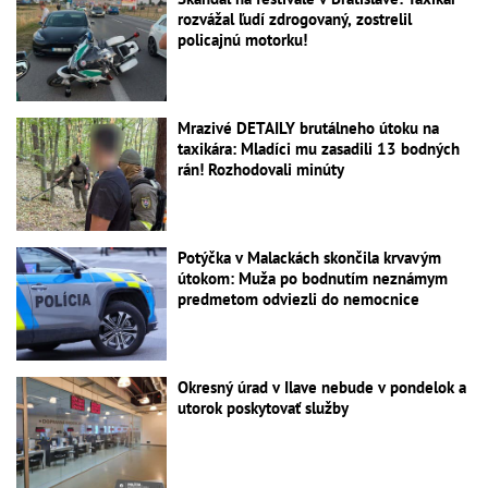
rozvážal ľudí zdrogovaný, zostrelil
policajnú motorku!
Mrazivé DETAILY brutálneho útoku na
taxikára: Mladíci mu zasadili 13 bodných
rán! Rozhodovali minúty
Potýčka v Malackách skončila krvavým
útokom: Muža po bodnutím neznámym
predmetom odviezli do nemocnice
Okresný úrad v Ilave nebude v pondelok a
utorok poskytovať služby