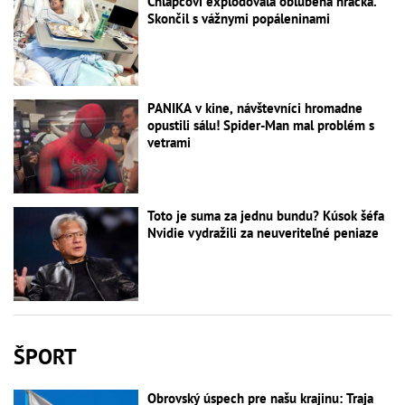
Chlapcovi explodovala obľúbená hračka.
Skončil s vážnymi popáleninami
PANIKA v kine, návštevníci hromadne
opustili sálu! Spider-Man mal problém s
vetrami
Toto je suma za jednu bundu? Kúsok šéfa
Nvidie vydražili za neuveriteľné peniaze
ŠPORT
Obrovský úspech pre našu krajinu: Traja