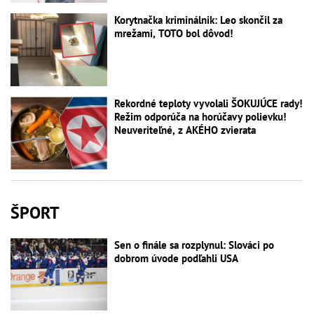
Korytnačka kriminálnik: Leo skončil za
mrežami, TOTO bol dôvod!
Rekordné teploty vyvolali ŠOKUJÚCE rady!
Režim odporúča na horúčavy polievku!
Neuveriteľné, z AKÉHO zvierata
ŠPORT
Sen o finále sa rozplynul: Slováci po
dobrom úvode podľahli USA