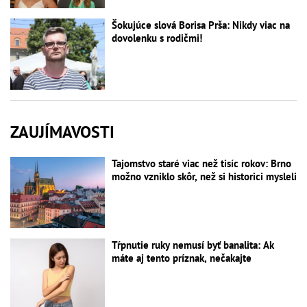
Šokujúce slová Borisa Prša: Nikdy viac na
dovolenku s rodičmi!
ZAUJÍMAVOSTI
Tajomstvo staré viac než tisíc rokov: Brno
možno vzniklo skôr, než si historici mysleli
Tŕpnutie ruky nemusí byť banalita: Ak
máte aj tento príznak, nečakajte