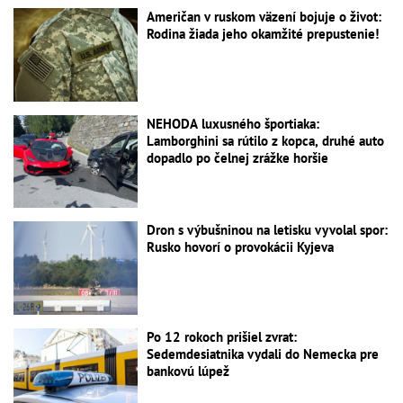
Američan v ruskom väzení bojuje o život:
Rodina žiada jeho okamžité prepustenie!
NEHODA luxusného športiaka:
Lamborghini sa rútilo z kopca, druhé auto
dopadlo po čelnej zrážke horšie
Dron s výbušninou na letisku vyvolal spor:
Rusko hovorí o provokácii Kyjeva
Po 12 rokoch prišiel zvrat:
Sedemdesiatnika vydali do Nemecka pre
bankovú lúpež