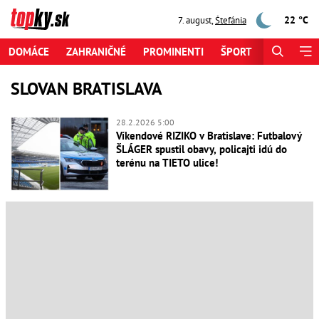
22 °C
7. august
,
Štefánia
DOMÁCE
ZAHRANIČNÉ
PROMINENTI
ŠPORT
ZAUJÍMAV
SLOVAN BRATISLAVA
28.2.2026 5:00
Víkendové RIZIKO v Bratislave: Futbalový
ŠLÁGER spustil obavy, policajti idú do
terénu na TIETO ulice!