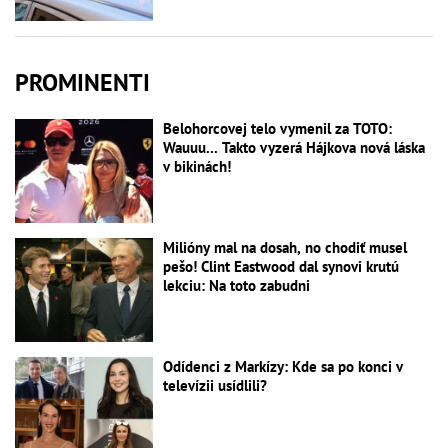
PROMINENTI
Belohorcovej telo vymenil za TOTO:
Wauuu... Takto vyzerá Hájkova nová láska
v bikinách!
Milióny mal na dosah, no chodiť musel
pešo! Clint Eastwood dal synovi krutú
lekciu: Na toto zabudni
Odídenci z Markízy: Kde sa po konci v
televízii usídlili?