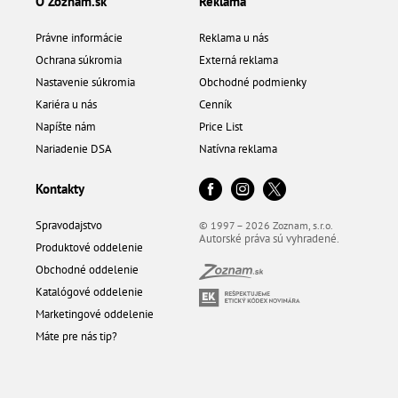
O Zoznam.sk
Reklama
Právne informácie
Reklama u nás
Ochrana súkromia
Externá reklama
Nastavenie súkromia
Obchodné podmienky
Kariéra u nás
Cenník
Napíšte nám
Price List
Nariadenie DSA
Natívna reklama
Kontakty
Spravodajstvo
© 1997 – 2026 Zoznam, s.r.o.
Autorské práva sú vyhradené.
Produktové oddelenie
Obchodné oddelenie
Katalógové oddelenie
Marketingové oddelenie
Máte pre nás tip?