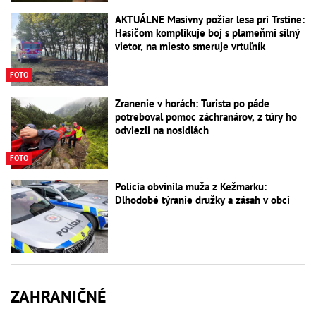
AKTUÁLNE Masívny požiar lesa pri Trstíne:
Hasičom komplikuje boj s plameňmi silný
vietor, na miesto smeruje vrtuľník
FOTO
Zranenie v horách: Turista po páde
potreboval pomoc záchranárov, z túry ho
odviezli na nosidlách
FOTO
Polícia obvinila muža z Kežmarku:
Dlhodobé týranie družky a zásah v obci
ZAHRANIČNÉ