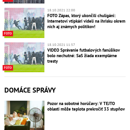
18.10.2021 22:00
FOTO Zápas, ktorý ukončili chuligáni:
Internetoví vtipkári videli na ihrisku okrem
nich aj známych politikov!
FOTO
18.10.2021 11:57
VIDEO Správanie futbalových fanúšikov
bolo nechutné: SaS žiada exemplárne
tresty
FOTO
DOMÁCE SPRÁVY
Pozor na sobotné horúčavy: V TEJTO
oblasti môže teplota prekročiť 33 stupňov