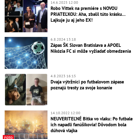
14.6.2025 12:00
Robo Vittek na premiére s NOVOU
PRIATEĽKOU: Aha, zbalil túto krásku...
Lajkuje ju aj jeho EX!
6.8.2024 13:18
Zápas ŠK Slovan Bratislava a APOEL
Nikózia FC si môže vyžiadať obmedzenia
4.8.2023 16:15
Dvaja výtržníci po futbalovom zápase
poznajú tresty za svoje konanie
14.10.2022 12:00
NEUVERITEĽNÉ Bitka vo vlaku: Po futbale
ich napadli fanúšikovia! Dôvodom bola
dúhová vlajka
FOTO