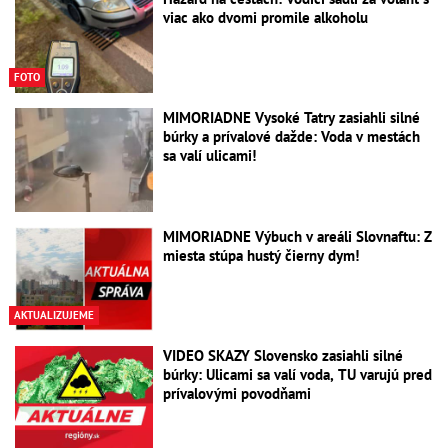
viac ako dvomi promile alkoholu
FOTO
MIMORIADNE Vysoké Tatry zasiahli silné
búrky a prívalové dažde: Voda v mestách
sa valí ulicami!
MIMORIADNE Výbuch v areáli Slovnaftu: Z
miesta stúpa hustý čierny dym!
AKTUALIZUJEME
VIDEO SKAZY Slovensko zasiahli silné
búrky: Ulicami sa valí voda, TU varujú pred
prívalovými povodňami