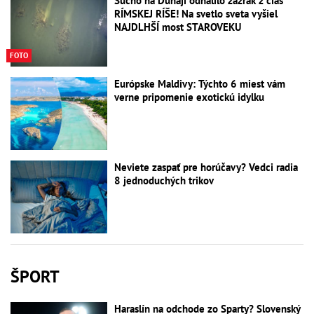
Sucho na Dunaji odhalilo zázrak z čias
RÍMSKEJ RÍŠE! Na svetlo sveta vyšiel
NAJDLHŠÍ most STAROVEKU
FOTO
Európske Maldivy: Týchto 6 miest vám
verne pripomenie exotickú idylku
Neviete zaspať pre horúčavy? Vedci radia
8 jednoduchých trikov
ŠPORT
Haraslín na odchode zo Sparty? Slovenský