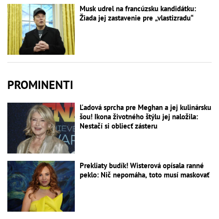
Musk udrel na francúzsku kandidátku:
Žiada jej zastavenie pre „vlastizradu“
PROMINENTI
Ľadová sprcha pre Meghan a jej kulinársku
šou! Ikona životného štýlu jej naložila:
Nestačí si obliecť zásteru
Prekliaty budík! Wisterová opísala ranné
peklo: Nič nepomáha, toto musí maskovať