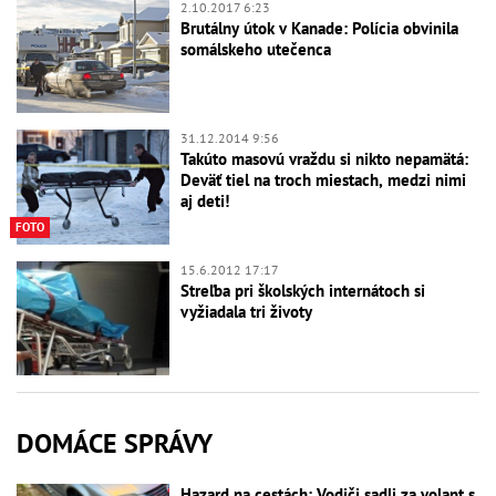
2.10.2017 6:23
Brutálny útok v Kanade: Polícia obvinila
somálskeho utečenca
31.12.2014 9:56
Takúto masovú vraždu si nikto nepamätá:
Deväť tiel na troch miestach, medzi nimi
aj deti!
FOTO
15.6.2012 17:17
Streľba pri školských internátoch si
vyžiadala tri životy
DOMÁCE SPRÁVY
Hazard na cestách: Vodiči sadli za volant s