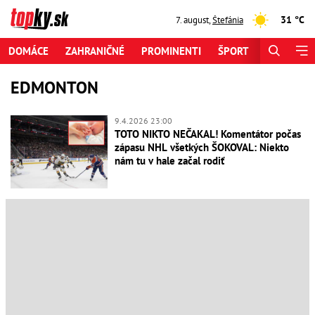
31 °C
7. august
,
Štefánia
DOMÁCE
ZAHRANIČNÉ
PROMINENTI
ŠPORT
ZAUJÍMAV
EDMONTON
9.4.2026 23:00
TOTO NIKTO NEČAKAL! Komentátor počas
zápasu NHL všetkých ŠOKOVAL: Niekto
nám tu v hale začal rodiť