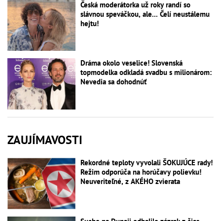
Česká moderátorka už roky randí so
slávnou speváčkou, ale... Čelí neustálemu
hejtu!
Dráma okolo veselice! Slovenská
topmodelka odkladá svadbu s milionárom:
Nevedia sa dohodnúť
ZAUJÍMAVOSTI
Rekordné teploty vyvolali ŠOKUJÚCE rady!
Režim odporúča na horúčavy polievku!
Neuveriteľné, z AKÉHO zvierata