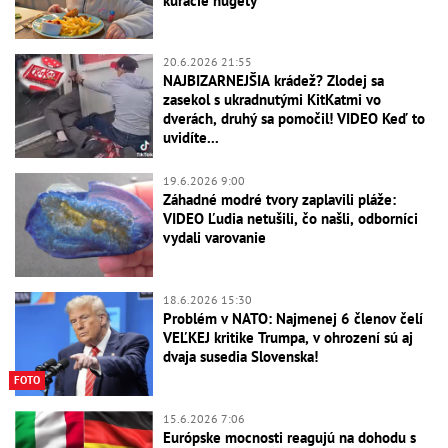
kuracie nugety
20.6.2026 21:55
NAJBIZARNEJŠIA krádež? Zlodej sa
zasekol s ukradnutými KitKatmi vo
dverách, druhý sa pomočil! VIDEO Keď to
uvidíte...
19.6.2026 9:00
Záhadné modré tvory zaplavili pláže:
VIDEO Ľudia netušili, čo našli, odborníci
vydali varovanie
18.6.2026 15:30
Problém v NATO: Najmenej 6 členov čelí
VEĽKEJ kritike Trumpa, v ohrození sú aj
dvaja susedia Slovenska!
FOTO
15.6.2026 7:06
Európske mocnosti reagujú na dohodu s