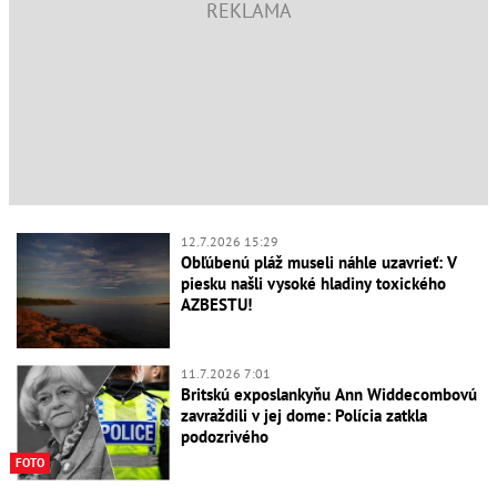
12.7.2026 15:29
Obľúbenú pláž museli náhle uzavrieť: V
piesku našli vysoké hladiny toxického
AZBESTU!
11.7.2026 7:01
Britskú exposlankyňu Ann Widdecombovú
zavraždili v jej dome: Polícia zatkla
podozrivého
FOTO