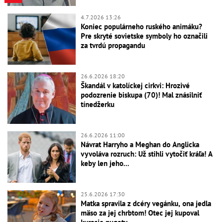
4.7.2026 13:26
Koniec populárneho ruského animáku?
Pre skryté sovietske symboly ho označili
za tvrdú propagandu
26.6.2026 18:20
Škandál v katolíckej cirkvi: Hrozivé
podozrenie biskupa (70)! Mal znásilniť
tínedžerku
26.6.2026 11:00
Návrat Harryho a Meghan do Anglicka
vyvoláva rozruch: Už stihli vytočiť kráľa! A
keby len jeho...
25.6.2026 17:30
Matka spravila z dcéry vegánku, ona jedla
mäso za jej chrbtom! Otec jej kupoval