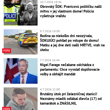
10.7.2026 18:46
Obrovský ŠOK: Pravicovú političku našli
mŕtvu v jej vlastnom dome! Polícia
vyšetruje vraždu
9.7.2026 18:00
Rodina sa niekoľko dní neozývala,
ŠOKUJÚCI pohľad po vstupe do domu!
Matku a jej dve deti našli MŔTVE, vrah na
úteku
FOTO
7.7.2026 16:44
Nigel Farage nečakane odchádza z
parlamentu: Chce vyvolať doplňovacie
voľby a obhájiť mandát
4.7.2026 21:00
Brutálny útok pri železničnej stanici!
Neznámy mladík odlákal dievča (17) od
kamarátok a ZNÁSILNIL
FOTO