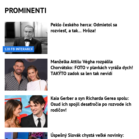
PROMINENTI
Peklo českého herca: Odmietol sa
rozviesť, a tak... Hrôza!
128 FB INTERAKCIÍ
Manželka Attilu Végha rozpálila
Chorvátsko: FOTO v plavkách vyráža dych!
TAKÝTO zadok sa len tak nevidí
Kaia Gerber a syn Richarda Gerea spolu:
Osud ich spojil desaťročia po rozvode ich
rodičov!
Úspešný Slovák chystá veľké novinky: