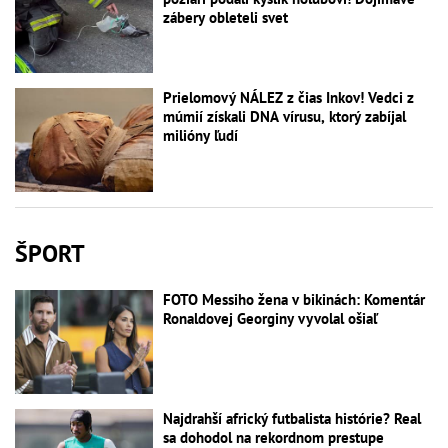
zábery obleteli svet
Prielomový NÁLEZ z čias Inkov! Vedci z
múmií získali DNA vírusu, ktorý zabíjal
milióny ľudí
ŠPORT
FOTO Messiho žena v bikinách: Komentár
Ronaldovej Georginy vyvolal ošiaľ
Najdrahší africký futbalista histórie? Real
sa dohodol na rekordnom prestupe