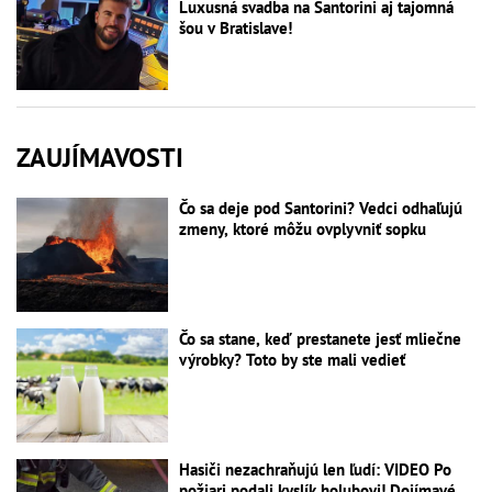
Luxusná svadba na Santorini aj tajomná
šou v Bratislave!
ZAUJÍMAVOSTI
Čo sa deje pod Santorini? Vedci odhaľujú
zmeny, ktoré môžu ovplyvniť sopku
Čo sa stane, keď prestanete jesť mliečne
výrobky? Toto by ste mali vedieť
Hasiči nezachraňujú len ľudí: VIDEO Po
požiari podali kyslík holubovi! Dojímavé