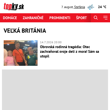
24 °C
7. august
,
Štefánia
DOMÁCE
ZAHRANIČNÉ
PROMINENTI
ŠPORT
ZAUJÍMAV
VEĽKÁ BRITÁNIA
14.7.2026 20:00
Obrovská rodinná tragédia: Otec
zachraňoval svoje deti z mora! Sám sa
utopil