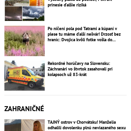
prinesie ďalšie riziká
Po ničení pola pod Tatrami a kúpaní v
plese tu máme ďalší nešvár! Drzosť bez
hraníc: Dvojica kvôli fotke vošla do...
Rekordné horúčavy na Slovensku:
Záchranári vo štvrtok zasahovali pri
kolapsoch už 83-krát
ZAHRANIČNÉ
TAJNÝ ostrov v Chorvátsku! Manželia
odhalili dovolenku plnú neviazaného sexu