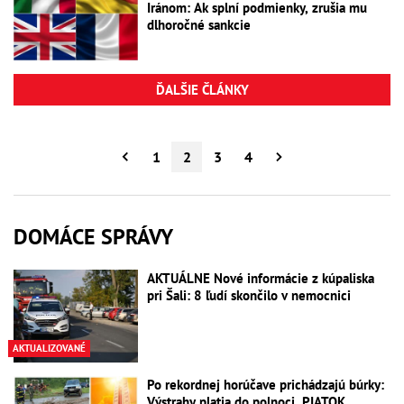
Iránom: Ak splní podmienky, zrušia mu
dlhoročné sankcie
ĎALŠIE ČLÁNKY
1
2
3
4
DOMÁCE SPRÁVY
AKTUÁLNE Nové informácie z kúpaliska
pri Šali: 8 ľudí skončilo v nemocnici
AKTUALIZOVANÉ
Po rekordnej horúčave prichádzajú búrky:
Výstrahy platia do polnoci, PIATOK