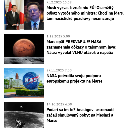
7.12.2025 15:58
Musk vyzval k zrušeniu EÚ! Okamžitý
odkaz vytočeného ministra: Choď na Mars,
tam nacistické pozdravy necenzurujú
1.12.2025 5:00
Mars opäť PREKVAPUJE! NASA
zaznamenala dôkazy o tajomnom jave:
Nález vyvolal VLNU otázok a napätia
27.11.2025 7:30
NASA potvrdila svoju podporu
európskemu projektu na Marse
14.10.2025 6:39
Podarí sa im to? Analógoví astronauti
začali simulovaný pobyt na Mesiaci a
Marse