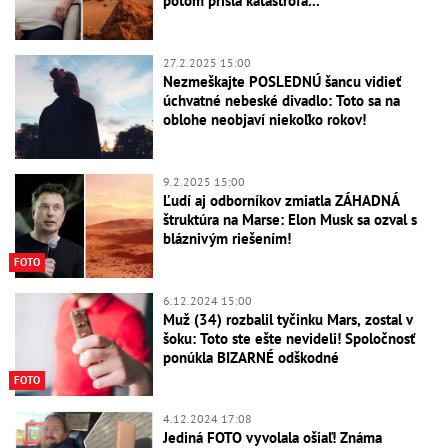
potom prišla katastrofa...
27.2.2025 15:00
Nezmeškajte POSLEDNÚ šancu vidieť
úchvatné nebeské divadlo: Toto sa na
oblohe neobjaví niekoľko rokov!
9.2.2025 15:00
Ľudí aj odborníkov zmiatla ZÁHADNÁ
štruktúra na Marse: Elon Musk sa ozval s
bláznivým riešením!
FOTO
6.12.2024 15:00
Muž (34) rozbalil tyčinku Mars, zostal v
šoku: Toto ste ešte nevideli! Spoločnosť
ponúkla BIZARNÉ odškodné
FOTO
4.12.2024 17:08
Jediná FOTO vyvolala ošiaľ! Známa