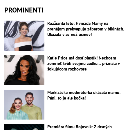
PROMINENTI
Rozžiarila leto: Hviezda Mamy na
prenájom prekvapuje záberom v bikinách.
Ukázala viac než úsmev!
Katie Price má dosť plastík! Nechcem
zomrieť kvôli svojmu zadku... priznala v
šokujúcom rozhovore
Markizácka moderátorka ukázala mamu:
Páni, to je ale kočka!
Premiéra filmu Bojovník: Z drsných