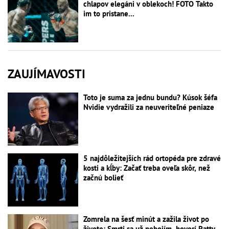
chlapov elegáni v oblekoch! FOTO Takto
im to pristane...
ZAUJÍMAVOSTI
Toto je suma za jednu bundu? Kúsok šéfa
Nvidie vydražili za neuveriteľné peniaze
5 najdôležitejších rád ortopéda pre zdravé
kosti a kĺby: Začať treba oveľa skôr, než
začnú bolieť
Zomrela na šesť minút a zažila život po
živote: Smrti sa už nebojím, hovorí Patty