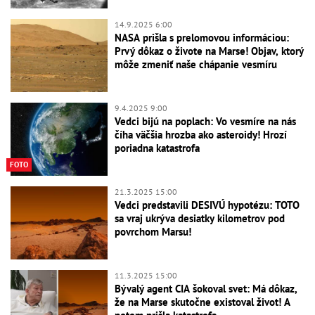
14.9.2025 6:00
NASA prišla s prelomovou informáciou:
Prvý dôkaz o živote na Marse! Objav, ktorý
môže zmeniť naše chápanie vesmíru
9.4.2025 9:00
Vedci bijú na poplach: Vo vesmíre na nás
číha väčšia hrozba ako asteroidy! Hrozí
poriadna katastrofa
FOTO
21.3.2025 15:00
Vedci predstavili DESIVÚ hypotézu: TOTO
sa vraj ukrýva desiatky kilometrov pod
povrchom Marsu!
11.3.2025 15:00
Bývalý agent CIA šokoval svet: Má dôkaz,
že na Marse skutočne existoval život! A