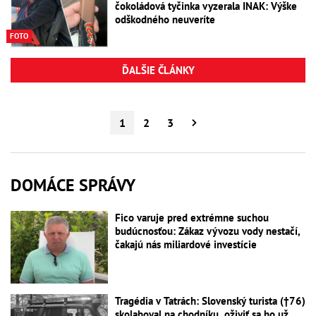
čokoládová tyčinka vyzerala INAK: Výške
odškodného neuveríte
FOTO
ĎALŠIE ČLÁNKY
1
2
3
DOMÁCE SPRÁVY
Fico varuje pred extrémne suchou
budúcnosťou: Zákaz vývozu vody nestačí,
čakajú nás miliardové investície
Tragédia v Tatrách: Slovenský turista (†76)
skolaboval na chodníku, oživiť sa ho už