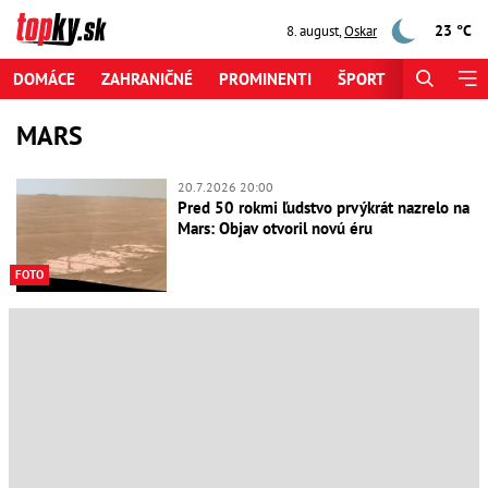
23 °C
8. august
,
Oskar
DOMÁCE
ZAHRANIČNÉ
PROMINENTI
ŠPORT
ZAUJÍMAV
MARS
20.7.2026 20:00
Pred 50 rokmi ľudstvo prvýkrát nazrelo na
Mars: Objav otvoril novú éru
FOTO