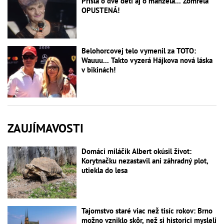
Prišla o dve deti aj o manžela... Zomrela
OPUSTENÁ!
Belohorcovej telo vymenil za TOTO:
Wauuu... Takto vyzerá Hájkova nová láska
v bikinách!
ZAUJÍMAVOSTI
Domáci miláčik Albert okúsil život:
Korytnačku nezastavil ani záhradný plot,
utiekla do lesa
Tajomstvo staré viac než tisíc rokov: Brno
možno vzniklo skôr, než si historici mysleli