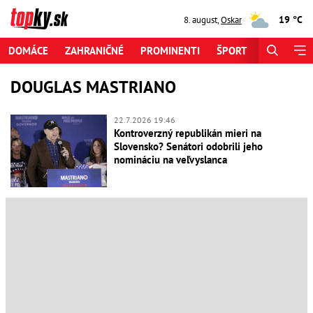
19 °C
8. august
,
Oskar
DOMÁCE
ZAHRANIČNÉ
PROMINENTI
ŠPORT
ZAUJÍMAV
DOUGLAS MASTRIANO
22.7.2026 19:46
Kontroverzný republikán mieri na
Slovensko? Senátori odobrili jeho
nomináciu na veľvyslanca