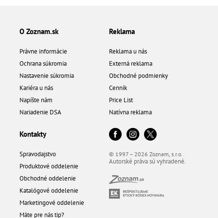
O Zoznam.sk
Reklama
Právne informácie
Reklama u nás
Ochrana súkromia
Externá reklama
Nastavenie súkromia
Obchodné podmienky
Kariéra u nás
Cenník
Napíšte nám
Price List
Nariadenie DSA
Natívna reklama
Kontakty
Spravodajstvo
© 1997 – 2026 Zoznam, s.r.o.
Autorské práva sú vyhradené.
Produktové oddelenie
Obchodné oddelenie
Katalógové oddelenie
Marketingové oddelenie
Máte pre nás tip?