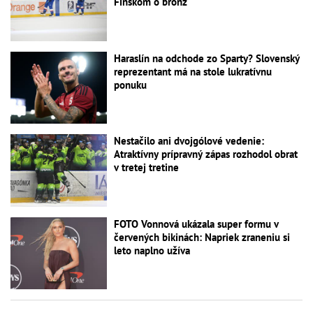
Fínskom o bronz
Haraslín na odchode zo Sparty? Slovenský
reprezentant má na stole lukratívnu
ponuku
Nestačilo ani dvojgólové vedenie:
Atraktívny prípravný zápas rozhodol obrat
v tretej tretine
FOTO Vonnová ukázala super formu v
červených bikinách: Napriek zraneniu si
leto naplno užíva