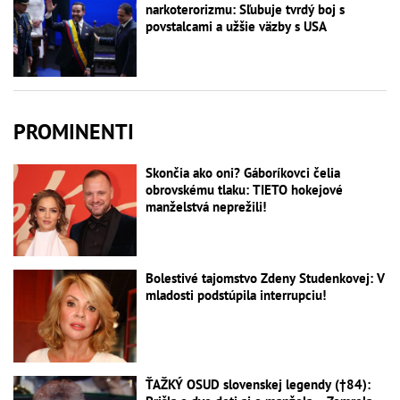
narkoterorizmu: Sľubuje tvrdý boj s
povstalcami a užšie väzby s USA
PROMINENTI
Skončia ako oni? Gáboríkovci čelia
obrovskému tlaku: TIETO hokejové
manželstvá neprežili!
Bolestivé tajomstvo Zdeny Studenkovej: V
mladosti podstúpila interrupciu!
ŤAŽKÝ OSUD slovenskej legendy (†84):