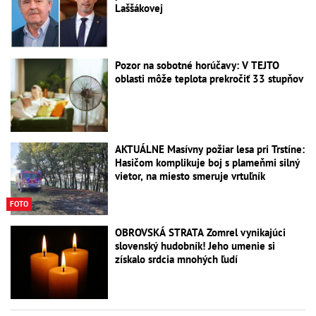
Laššákovej
Pozor na sobotné horúčavy: V TEJTO
oblasti môže teplota prekročiť 33 stupňov
AKTUÁLNE Masívny požiar lesa pri Trstíne:
Hasičom komplikuje boj s plameňmi silný
vietor, na miesto smeruje vrtuľník
FOTO
OBROVSKÁ STRATA Zomrel vynikajúci
slovenský hudobník! Jeho umenie si
získalo srdcia mnohých ľudí