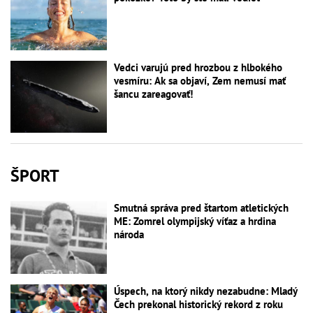
Vedci varujú pred hrozbou z hlbokého
vesmíru: Ak sa objaví, Zem nemusí mať
šancu zareagovať!
ŠPORT
Smutná správa pred štartom atletických
ME: Zomrel olympijský víťaz a hrdina
národa
Úspech, na ktorý nikdy nezabudne: Mladý
Čech prekonal historický rekord z roku