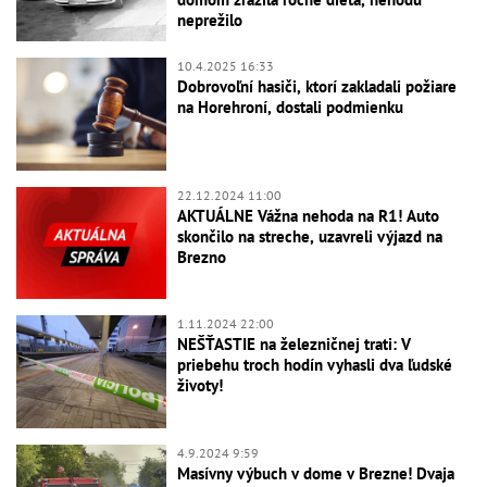
neprežilo
10.4.2025 16:33
Dobrovoľní hasiči, ktorí zakladali požiare
na Horehroní, dostali podmienku
22.12.2024 11:00
AKTUÁLNE Vážna nehoda na R1! Auto
skončilo na streche, uzavreli výjazd na
Brezno
1.11.2024 22:00
NEŠŤASTIE na železničnej trati: V
priebehu troch hodín vyhasli dva ľudské
životy!
4.9.2024 9:59
Masívny výbuch v dome v Brezne! Dvaja