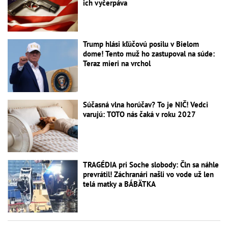
ich vyčerpáva
Trump hlási kľúčovú posilu v Bielom
dome! Tento muž ho zastupoval na súde:
Teraz mieri na vrchol
Súčasná vlna horúčav? To je NIČ! Vedci
varujú: TOTO nás čaká v roku 2027
TRAGÉDIA pri Soche slobody: Čln sa náhle
prevrátil! Záchranári našli vo vode už len
telá matky a BÁBÄTKA