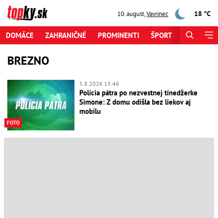
18 °C
10. august
,
Vavrinec
DOMÁCE
ZAHRANIČNÉ
PROMINENTI
ŠPORT
ZAUJÍMAV
BREZNO
5.8.2026 15:46
Polícia pátra po nezvestnej tínedžerke
Simone: Z domu odišla bez liekov aj
mobilu
FOTO