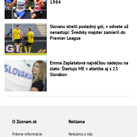
1984
Slovanu strelil posledný gól, v odvete už
nenastúpi: Švédsky majster zamieril do
Premier League
Emma Zapletalová najväčšou nádejou na
zlato: Štartujú ME v atletike aj s 23
Slovákov
O Zoznam.sk
Reklama
Právne informácie
Reklama u nás