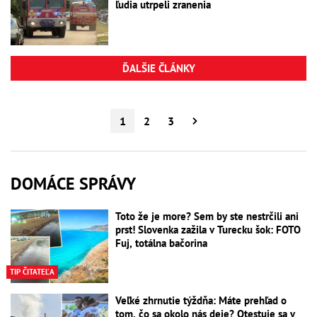
ľudia utrpeli zranenia
ĎALŠIE ČLÁNKY
1
2
3
DOMÁCE SPRÁVY
Toto že je more? Sem by ste nestrčili ani
prst! Slovenka zažila v Turecku šok: FOTO
Fuj, totálna bačorina
TIP ČITATEĽA
Veľké zhrnutie týždňa: Máte prehľad o
tom, čo sa okolo nás deje? Otestuje sa v