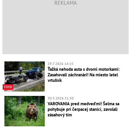
29.7.2026 14:15
Ťažká nehoda auta s dvomi motorkami:
Zasahovali záchranári! Na miesto letel
vrtuľník
FOTO
30.5.2026 21:50
VAROVANIA pred medveďmi! Šelma sa
pohybuje pri čerpacej stanici, zavolali
zásahový tím