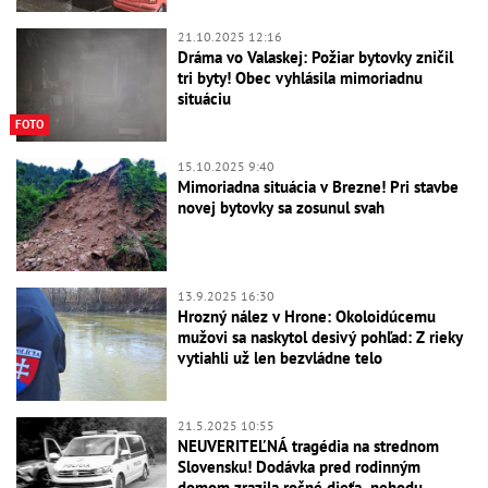
21.10.2025 12:16
Dráma vo Valaskej: Požiar bytovky zničil
tri byty! Obec vyhlásila mimoriadnu
situáciu
FOTO
15.10.2025 9:40
Mimoriadna situácia v Brezne! Pri stavbe
novej bytovky sa zosunul svah
13.9.2025 16:30
Hrozný nález v Hrone: Okoloidúcemu
mužovi sa naskytol desivý pohľad: Z rieky
vytiahli už len bezvládne telo
21.5.2025 10:55
NEUVERITEĽNÁ tragédia na strednom
Slovensku! Dodávka pred rodinným
domom zrazila ročné dieťa, nehodu