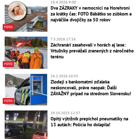
18.4.2026 9:00
Dva ZÁZRAKY v nemocnici na Horehroní
za krátky čas: FOTO Bábätko so zúbkom a
najväčšie dvojičky za 50 rokov
FOTO
7.3.2026 17:16
Záchranári zasahovali v horách aj lese:
Vrtuľníky prevážali zranených z náročného
terénu
FOTO
24.2.2026 10:55
Zlodeji s bankomatmi zďaleka
neskoncovali, práve naopak: Ďalší
ZÁVAŽNÝ prípad na strednom Slovensku!
FOTO
29.10.2025 12:57
Opitý výtržník prepichol pneumatiky na
13 autách: Polícia ho dolapila!