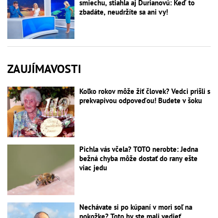
smiechu, stiahla aj Ďurianovú: Keď to
zbadáte, neudržíte sa ani vy!
ZAUJÍMAVOSTI
Koľko rokov môže žiť človek? Vedci prišli s
prekvapivou odpoveďou! Budete v šoku
Pichla vás včela? TOTO nerobte: Jedna
bežná chyba môže dostať do rany ešte
viac jedu
Nechávate si po kúpaní v mori soľ na
pokožke? Toto by ste mali vedieť