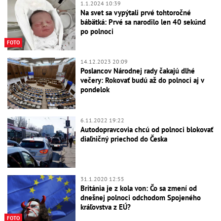
1.1.2024 10:39
Na svet sa vypýtali prvé tohtoročné
bábätká: Prvé sa narodilo len 40 sekúnd
po polnoci
FOTO
14.12.2023 20:09
Poslancov Národnej rady čakajú dlhé
večery: Rokovať budú až do polnoci aj v
pondelok
6.11.2022 19:22
Autodopravcovia chcú od polnoci blokovať
diaľničný priechod do Česka
31.1.2020 12:55
Británia je z kola von: Čo sa zmení od
dnešnej polnoci odchodom Spojeného
kráľovstva z EÚ?
FOTO