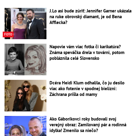
J.Lo asi bude zúriť: Jennifer Garner ukázala
na ruke obrovský diamant, je od Bena
Afflecka?
FOTO
Napovie vám viac fotka či karikatúra?
Známa speváčka drela v továrni, potom
pobláznila celé Slovensko
Dcéra Heidi Klum odhalila, čo ju desilo
viac ako fotenie v spodnej bielizni:
Záchrana prišla od mamy
Ako Gáboríkovci roky budovali svoj
verejný obraz: Zamilovaný pár a rodinná
idylka! Zmenilo sa niečo?