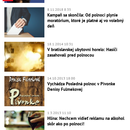
8.11.2018 8:35
Kampaň sa skončila: Od polnoci plynie
moratórium, ktoré je platné aj vo volebný
deň
18.1.2014 10:31
V bratislavskej ubytovni horelo: Hasiči
zasahovali pred polnocou
14.10.2013 18:00
Vychádza Posledná polnoc v Pivonke
Denisy Fulmekovej
1.3.2013 11:10
Hlina: Nechcem vidieť reklamu na alkohol
skôr ako po polnoci!