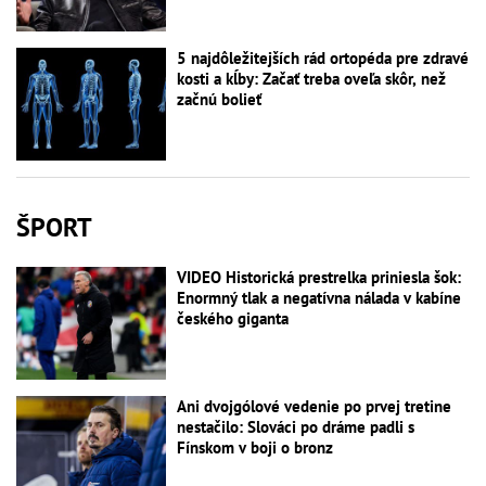
5 najdôležitejších rád ortopéda pre zdravé
kosti a kĺby: Začať treba oveľa skôr, než
začnú bolieť
ŠPORT
VIDEO Historická prestrelka priniesla šok:
Enormný tlak a negatívna nálada v kabíne
českého giganta
Ani dvojgólové vedenie po prvej tretine
nestačilo: Slováci po dráme padli s
Fínskom v boji o bronz