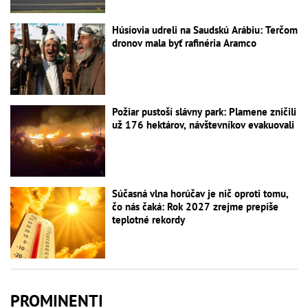
Húsíovia udreli na Saudskú Arábiu: Terčom
dronov mala byť rafinéria Aramco
Požiar pustoší slávny park: Plamene zničili
už 176 hektárov, návštevníkov evakuovali
Súčasná vlna horúčav je nič oproti tomu,
čo nás čaká: Rok 2027 zrejme prepíše
teplotné rekordy
PROMINENTI