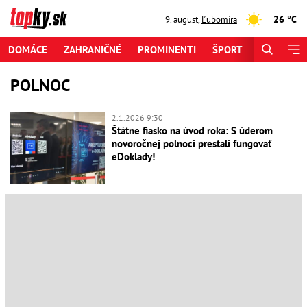
26 °C
9. august
,
Ľubomíra
DOMÁCE
ZAHRANIČNÉ
PROMINENTI
ŠPORT
ZAUJÍMAV
POLNOC
2.1.2026 9:30
Štátne fiasko na úvod roka: S úderom
novoročnej polnoci prestali fungovať
eDoklady!