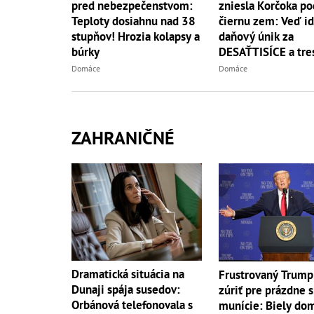
pred nebezpečenstvom:
zniesla Korčoka po
Teploty dosiahnu nad 38
čiernu zem: Veď id
stupňov! Hrozia kolapsy a
daňový únik za
búrky
DESAŤTISÍCE a tres
basou!
Domáce
Domáce
ZAHRANIČNÉ
Dramatická situácia na
Frustrovaný Trump
Dunaji spája susedov:
zúriť pre prázdne 
Orbánová telefonovala s
munície: Biely do