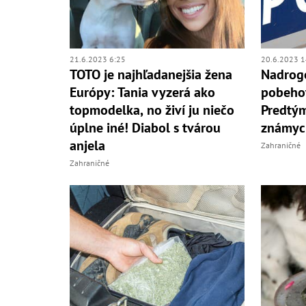
21.6.2023 6:25
20.6.2023 1
TOTO je najhľadanejšia žena
Nadrog
Európy: Tania vyzerá ako
pobehov
topmodelka, no živí ju niečo
Predtým
úplne iné! Diabol s tvárou
známyc
anjela
Zahraničné
Zahraničné