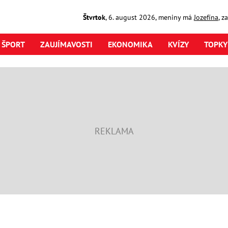
Štvrtok
,
6. august
2026
,
meniny má
Jozefína
, z
ŠPORT
ZAUJÍMAVOSTI
EKONOMIKA
KVÍZY
TOPKY