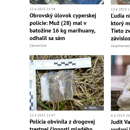
12.6.2023 21:59
12.6.2023 1
Obrovský úlovok cyperskej
Ľudia n
polície: Muž (28) mal v
ktorý m
batožine 16 kg marihuany,
Tieto z
odhalil sa sám
závislos
Zahraničné
Zaujímavosti
12.6.2023 12:47
6.6.2023 20
Polícia obvinila z drogovej
Judit V
trestnej činnosti mladého
vydaní 