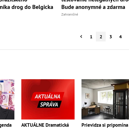
níka drog do Belgicka
Bude anonymné a zdarma
Zahraničné
1
2
3
4
AKTUÁLNE Dramatická
Prievidza si pripomína
egenda