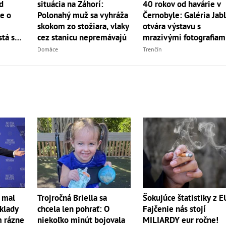
situácia na Záhorí:
40 rokov od havárie v
d
Polonahý muž sa vyhráža
Černobyle: Galéria Jab
e o
skokom zo stožiara, vlaky
otvára výstavu s
cez stanicu nepremávajú
mrazivými fotografiam
tá sa
Domáce
Trenčín
 mal
Trojročná Briella sa
Šokujúce štatistiky z E
sklady
chcela len pohrať: O
Fajčenie nás stojí
m rázne
niekoľko minút bojovala
MILIARDY eur ročne!