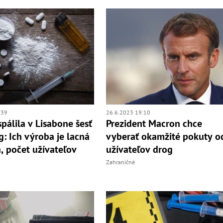
:39
26.6.2023 19:10
spálila v Lisabone šesť
Prezident Macron chce
g: Ich výroba je lacná
vyberať okamžité pokuty o
a, počet užívateľov
užívateľov drog
Zahraničné