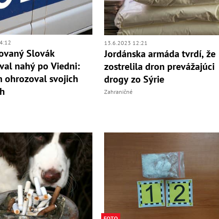
4:12
13.6.2023 12:21
ovaný Slovák
Jordánska armáda tvrdí, že
al nahý po Viedni:
zostrelila dron prevážajúci
 ohrozoval svojich
drogy zo Sýrie
h
Zahraničné
FOTO