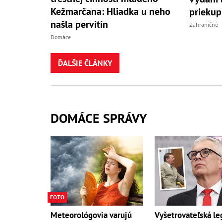
Kežmarčana: Hliadka u neho
priekup
našla pervitín
Zahraničné
Domáce
ĎALŠIE ČLÁNKY
DOMÁCE SPRÁVY
FOTO
Meteorológovia varujú
Vyšetrovateľská l