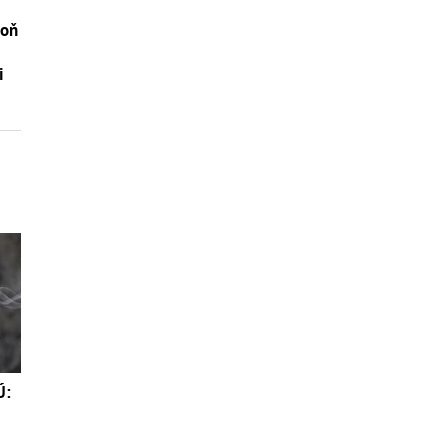
loň
i
Ú: