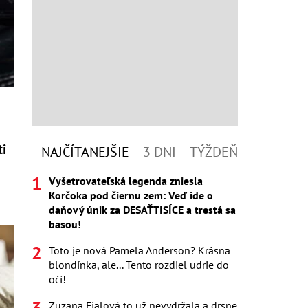
ti
NAJČÍTANEJŠIE
3 DNI
TÝŽDEŇ
Vyšetrovateľská legenda zniesla
Korčoka pod čiernu zem: Veď ide o
daňový únik za DESAŤTISÍCE a trestá sa
basou!
Toto je nová Pamela Anderson? Krásna
blondínka, ale... Tento rozdiel udrie do
očí!
Zuzana Fialová to už nevydržala a drsne