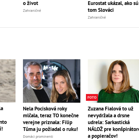
o život
Eurostat ukázal, ako sú
tom Slováci
Zahraničné
Zahraničné
FOTO
la
Nela Pocisková roky
Zuzana Fialová to už
mlčala, teraz TO konečne
nevydržala a drsne
ento
verejne priznala: Filip
udrela: Sarkastická
í!
Tůma ju požiadal o ruku!
NÁLOŽ pre konšpirátor
a popieračov!
Domáci prominenti