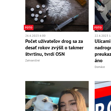
FOTO
FOTO
26.6.2023 6:00
22.6.2023 1
Počet užívateľov drog sa za
Ulicami 
desať rokov zvýšil o takmer
nadrog
štvrtinu, tvrdí OSN
preukaz
áno
Zahraničné
Domáce