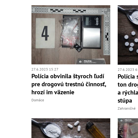
27.6.2023 15:27
27.6.2023 6
Polícia obvinila štyroch ľudí
Polícia 
pre drogovú trestnú činnosť,
ton dro
hrozí im väzenie
a rýchl
stúpa
Domáce
Zahraničné