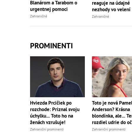
Blanárom a Tarabom o
reaguje na údajné
urgentnej pomoci
nezhody vo velení
Zahraničné
Zahraničné
PROMINENTI
Hviezda Prcičiek po
Toto je nová Pame
rozchode: Priznal svoju
Anderson? Krásna
úchylku... Toto ho na
blondínka, ale... T
ženách vzrušuje!
rozdiel udrie do oč
Zahraniční prominenti
Zahraniční prominenti