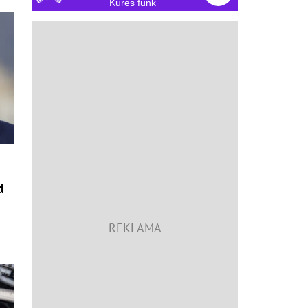
Kures funk
d