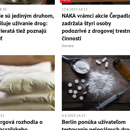
8:30
12.6.2023 18:12
ie sú jediným druhom,
NAKA vrámci akcie Čerpadl
iluje užívanie drog:
zadržala štyri osoby
vieratá tiež poznajú
podozrivé z drogovej trestn
ť
činnosti
Domáce
:51
6.6.2023 14:13
argová rozhodla o
Berlín ponúka užívateľom
brazílskeho
testovanie nelegálnych dro