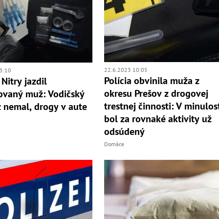
22.6.2023 10:05
5:10
Polícia obvinila muža z
Nitry jazdil
okresu Prešov z drogovej
ovaný muž: Vodičský
trestnej činnosti: V minulos
 nemal, drogy v aute
bol za rovnaké aktivity už
odsúdený
Domáce