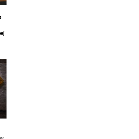
o
ej
g: