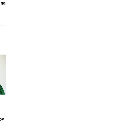
 na
ov