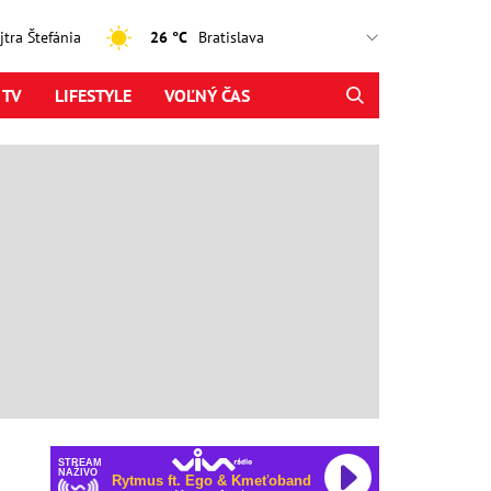
ajtra Štefánia
26 °C
 TV
LIFESTYLE
VOĽNÝ ČAS
STREAM
NAŽIVO
Rytmus ft. Ego & Kmeťoband