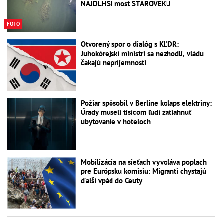
NAJDLHŠÍ most STAROVEKU
FOTO
Otvorený spor o dialóg s KĽDR:
Juhokórejskí ministri sa nezhodli, vládu
čakajú nepríjemnosti
Požiar spôsobil v Berlíne kolaps elektriny:
Úrady museli tisícom ľudí zatiahnuť
ubytovanie v hoteloch
Mobilizácia na sieťach vyvoláva poplach
pre Európsku komisiu: Migranti chystajú
ďalší vpád do Ceuty