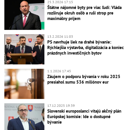
25.3.2026 17:15
Štátne nájomné byty pre viac ľudí: Vláda
rozširuje okruh osôb a ruší strop pre
maximálny príjem
13.2.2026 11:03
PS navrhuje liek na drahé bývanie:
Rýchlejšia výstavba, digitalizácia a koniec
prázdnych investičných bytov
1.1.2026 17:45
Záujem o podporu bývania v roku 2025
presiahol sumu 536 miliónov eur
17.12.2025 19:39
Slovenskí europoslanci vítajú akčný plán
Európskej komisie: Ide o dostupné
bývanie