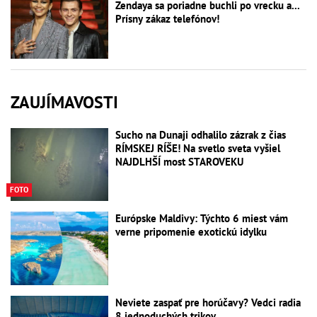
Zendaya sa poriadne buchli po vrecku a...
Prísny zákaz telefónov!
ZAUJÍMAVOSTI
Sucho na Dunaji odhalilo zázrak z čias
RÍMSKEJ RÍŠE! Na svetlo sveta vyšiel
NAJDLHŠÍ most STAROVEKU
FOTO
Európske Maldivy: Týchto 6 miest vám
verne pripomenie exotickú idylku
Neviete zaspať pre horúčavy? Vedci radia
8 jednoduchých trikov