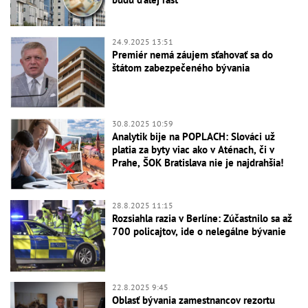
24.9.2025 13:51
Premiér nemá záujem sťahovať sa do
štátom zabezpečeného bývania
30.8.2025 10:59
Analytik bije na POPLACH: Slováci už
platia za byty viac ako v Aténach, či v
Prahe, ŠOK Bratislava nie je najdrahšia!
28.8.2025 11:15
Rozsiahla razia v Berlíne: Zúčastnilo sa až
700 policajtov, ide o nelegálne bývanie
22.8.2025 9:45
Oblasť bývania zamestnancov rezortu