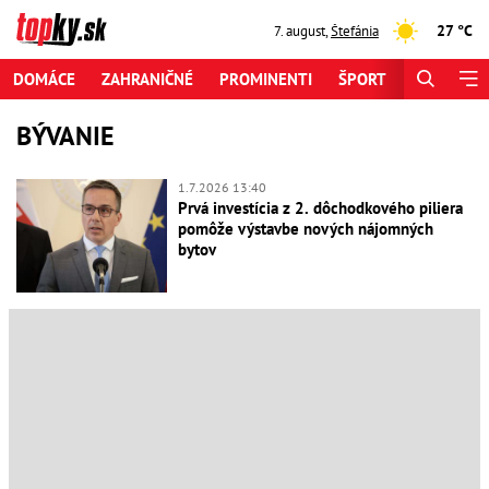
27 °C
7. august
,
Štefánia
DOMÁCE
ZAHRANIČNÉ
PROMINENTI
ŠPORT
ZAUJÍMAV
BÝVANIE
1.7.2026 13:40
Prvá investícia z 2. dôchodkového piliera
pomôže výstavbe nových nájomných
bytov