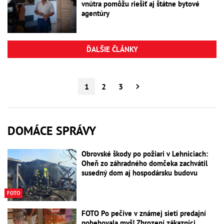
vnútra pomôžu riešiť aj štátne bytové
agentúry
ĎALŠIE ČLÁNKY
1
2
3
DOMÁCE SPRÁVY
Obrovské škody po požiari v Lehniciach:
Oheň zo záhradného domčeka zachvátil
susedný dom aj hospodársku budovu
FOTO
FOTO Po pečive v známej sieti predajní
pobehovala myš! Zhrození zákazníci,