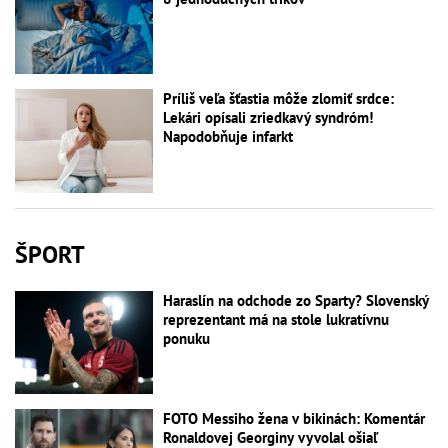
Príliš veľa šťastia môže zlomiť srdce:
Lekári opísali zriedkavý syndróm!
Napodobňuje infarkt
ŠPORT
Haraslín na odchode zo Sparty? Slovenský
reprezentant má na stole lukratívnu
ponuku
FOTO Messiho žena v bikinách: Komentár
Ronaldovej Georginy vyvolal ošiaľ