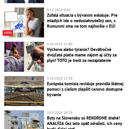
9.12.2025 0:01
Zúfalá situácia s bývaním eskaluje: Pre
mladých ide o nedosiahnuteľný sen, s
Rumunmi sme na tom najhoršie v EÚ!
FOTO
4.10.2025 12:00
Výchova alebo týranie? Deväťročné
dvojčatá platia mame nájom aj účty za
plyn! TOTO je trest za nezaplatenie
3.10.2025 12:50
Európska komisia reviduje pravidlá štátnej
pomoci s cieľom zlepšiť cenovo dostupné
bývanie
28.9.2025 18:29
Byty na Slovensku sú REKORDNE drahé!
ANALÝZA Cez leto opäť zdraželi, ich ceny
budú ďalej rásť