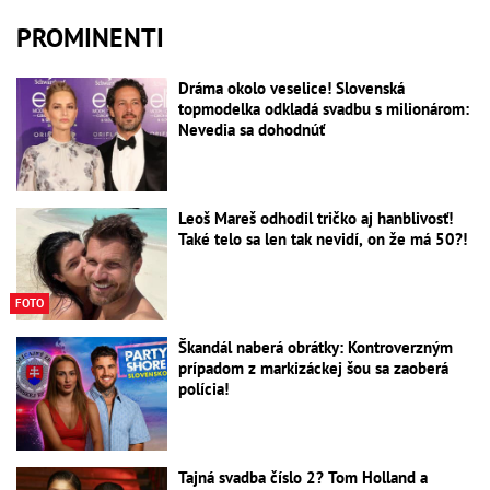
PROMINENTI
Dráma okolo veselice! Slovenská
topmodelka odkladá svadbu s milionárom:
Nevedia sa dohodnúť
Leoš Mareš odhodil tričko aj hanblivosť!
Také telo sa len tak nevidí, on že má 50?!
FOTO
Škandál naberá obrátky: Kontroverzným
prípadom z markizáckej šou sa zaoberá
polícia!
Tajná svadba číslo 2? Tom Holland a