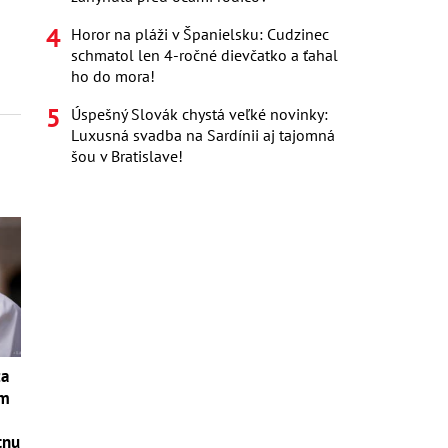
Horor na pláži v Španielsku: Cudzinec
schmatol len 4-ročné dievčatko a ťahal
ho do mora!
Úspešný Slovák chystá veľké novinky:
Luxusná svadba na Sardínii aj tajomná
šou v Bratislave!
ža
om
tnu