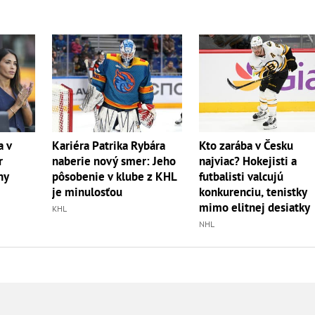
a v
Kariéra Patrika Rybára
Kto zarába v Česku
r
naberie nový smer: Jeho
najviac? Hokejisti a
ny
pôsobenie v klube z KHL
futbalisti valcujú
je minulosťou
konkurenciu, tenistky
mimo elitnej desiatky
KHL
NHL