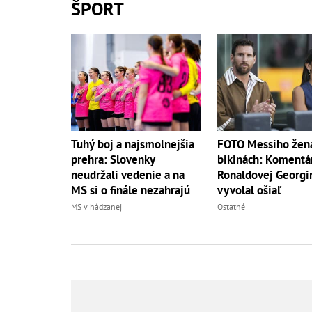
ŠPORT
Tuhý boj a najsmolnejšia
FOTO Messiho žen
prehra: Slovenky
bikinách: Komentá
neudržali vedenie a na
Ronaldovej Georgi
MS si o finále nezahrajú
vyvolal ošiaľ
MS v hádzanej
Ostatné