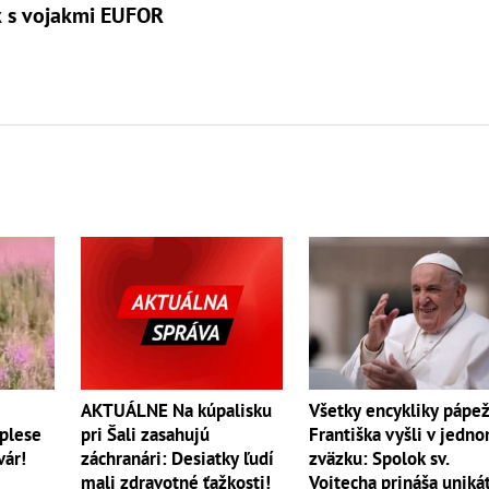
k s vojakmi EUFOR
AKTUÁLNE Na kúpalisku
Všetky encykliky pápe
 plese
pri Šali zasahujú
Františka vyšli v jedn
vár!
záchranári: Desiatky ľudí
zväzku: Spolok sv.
mali zdravotné ťažkosti!
Vojtecha prináša uniká