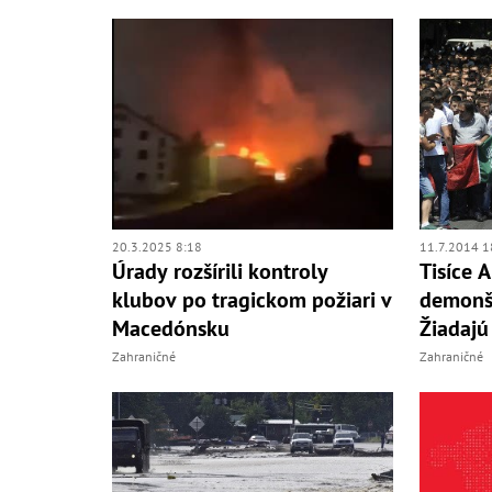
20.3.2025 8:18
11.7.2014 1
Úrady rozšírili kontroly
Tisíce 
klubov po tragickom požiari v
demonšt
Macedónsku
Žiadajú
Zahraničné
Zahraničné