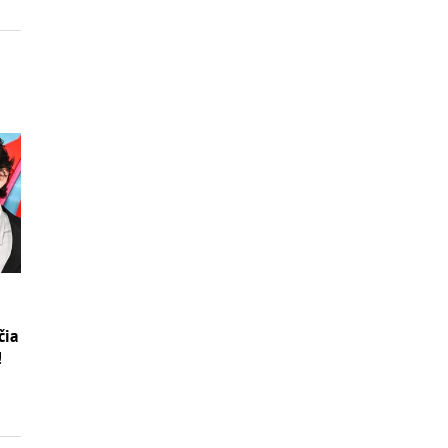
čia
!