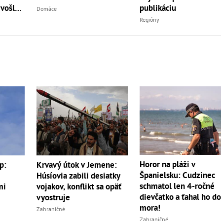
 vošla
publikáciu
Domáce
Regióny
Horor na pláži v
p:
Krvavý útok v Jemene:
Španielsku: Cudzinec
Húsíovia zabili desiatky
schmatol len 4-ročné
mi
vojakov, konflikt sa opäť
dievčatko a ťahal ho d
vyostruje
mora!
Zahraničné
Zahraničné