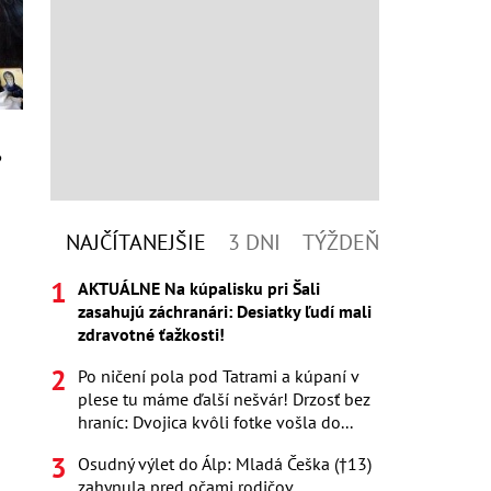
,
NAJČÍTANEJŠIE
3 DNI
TÝŽDEŇ
AKTUÁLNE Na kúpalisku pri Šali
zasahujú záchranári: Desiatky ľudí mali
zdravotné ťažkosti!
Po ničení pola pod Tatrami a kúpaní v
plese tu máme ďalší nešvár! Drzosť bez
hraníc: Dvojica kvôli fotke vošla do...
Osudný výlet do Álp: Mladá Češka (†13)
zahynula pred očami rodičov