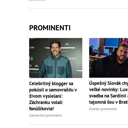
PROMINENTI
Úspešný Slovák ch
Celebritný blogger sa
veľké novinky: Lu
pokúsil o samovraždu v
svadba na Sardínii 
živom vysielaní:
tajomná šou v Brat
Záchranku volali
fanúšikovia!
Domáci prominenti
Zahraniční prominenti