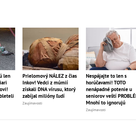
ú len
Prielomový NÁLEZ z čias
Nespájajte to len s
iari
Inkov! Vedci z múmií
horúčavami! TOTO
ovi!
získali DNA vírusu, ktorý
nenápadné potenie u
bleteli
zabíjal milióny ľudí
seniorov veští PROBL
Mnohí to ignorujú
Zaujímavosti
Zaujímavosti