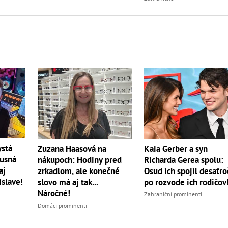
ystá
Zuzana Haasová na
Kaia Gerber a syn
xusná
nákupoch: Hodiny pred
Richarda Gerea spolu:
aj
zrkadlom, ale konečné
Osud ich spojil desaťro
islave!
slovo má aj tak...
po rozvode ich rodičov
Náročné!
Zahraniční prominenti
Domáci prominenti