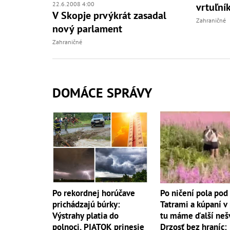
22.6.2008 4:00
vrtuľní
V Skopje prvýkrát zasadal
Zahraničné
nový parlament
Zahraničné
DOMÁCE SPRÁVY
Po ničení pola pod
Po rekordnej horúčave
Tatrami a kúpaní v
prichádzajú búrky:
tu máme ďalší neš
Výstrahy platia do
Drzosť bez hraníc:
polnoci, PIATOK prinesie