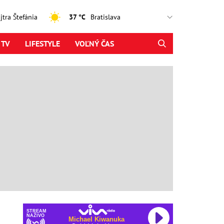
ajtra Štefánia
37 °C
 TV
LIFESTYLE
VOĽNÝ ČAS
STREAM
NAŽIVO
Michael Kiwanuka