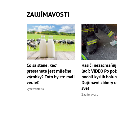
ZAUJÍMAVOSTI
Čo sa stane, keď
Hasiči nezachraňuj
prestanete jesť mliečne
ľudí: VIDEO Po pož
výrobky? Toto by ste mali
podali kyslík holub
vedieť
Dojímavé zábery o
svet
vysetrenie.sk
Zaujímavosti