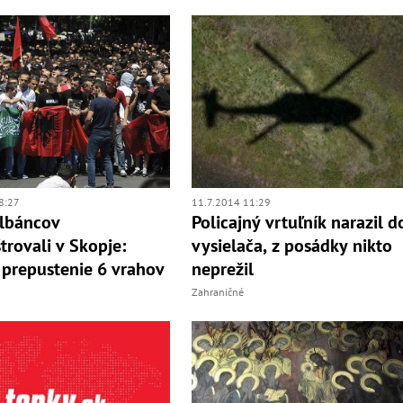
8:27
11.7.2014 11:29
Albáncov
Policajný vrtuľník narazil d
rovali v Skopje:
vysielača, z posádky nikto
 prepustenie 6 vrahov
neprežil
Zahraničné