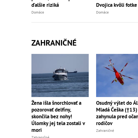
Dvojica kvôli fotke
ďalšie riziká
do...
Domáce
Domáce
ZAHRANIČNÉ
Žena išla šnorchlovať a
Osudný výlet do Ál
pozorovať delfíny,
Mladá Češka (†13)
skončila bez nohy!
zahynula pred oča
Úlomky jej tela zostali v
rodičov
mori
Zahraničné
Zahraničné