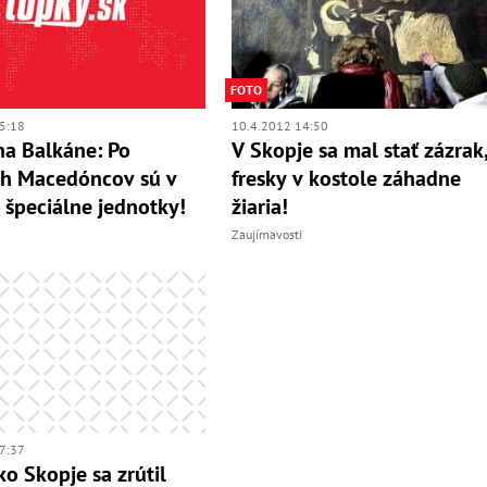
FOTO
5:18
10.4.2012 14:50
na Balkáne: Po
V Skopje sa mal stať zázrak
ch Macedóncov sú v
fresky v kostole záhadne
h špeciálne jednotky!
žiaria!
Zaujímavosti
7:37
o Skopje sa zrútil