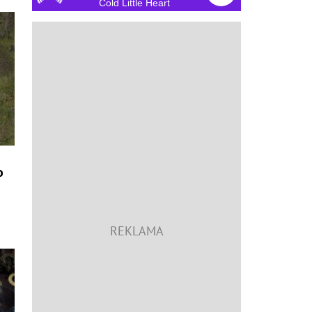
Cold Little Heart
o