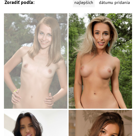
Zoradiť podľa:
najlepších
dátumu pridania