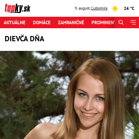
24 °C
9. august
,
Ľubomíra
AKTUÁLNE
DOMÁCE
ZAHRANIČNÉ
PROMINENTI
ŠPORT
DIEVČA DŇA