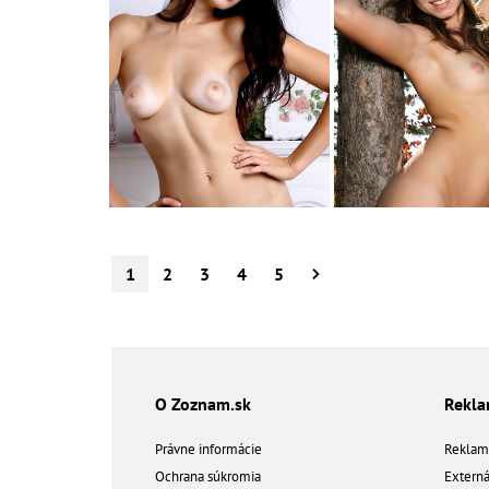
1
2
3
4
5
O Zoznam.sk
Rekl
Právne informácie
Reklam
Ochrana súkromia
Extern