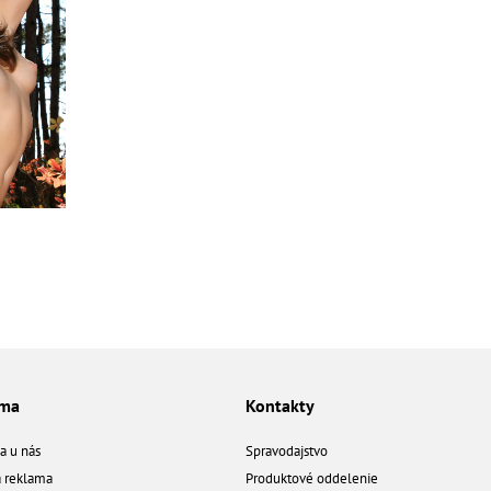
ama
Kontakty
a u nás
Spravodajstvo
á reklama
Produktové oddelenie