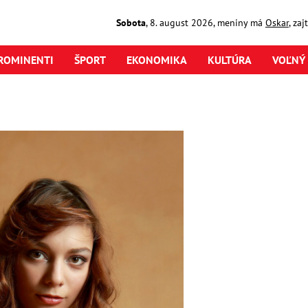
Sobota
,
8. august
2026
,
meniny má
Oskar
, za
ROMINENTI
ŠPORT
EKONOMIKA
KULTÚRA
VOĽNÝ 