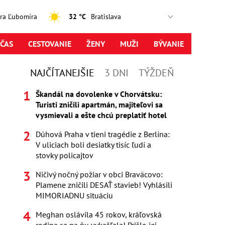
jtra Ľubomíra
32 °C
ČAS
CESTOVANIE
ŽENY
MUŽI
BÝVANIE
NAJČÍTANEJŠIE
3 DNI
TÝŽDEŇ
Škandál na dovolenke v Chorvátsku:
Turisti zničili apartmán, majiteľovi sa
vysmievali a ešte chcú preplatiť hotel
Dúhová Praha v tieni tragédie z Berlína:
V uliciach boli desiatky tisíc ľudí a
stovky policajtov
Ničivý nočný požiar v obci Braväcovo:
Plamene zničili DESAŤ stavieb! Vyhlásili
MIMORIADNU situáciu
Meghan oslávila 45 rokov, kráľovská