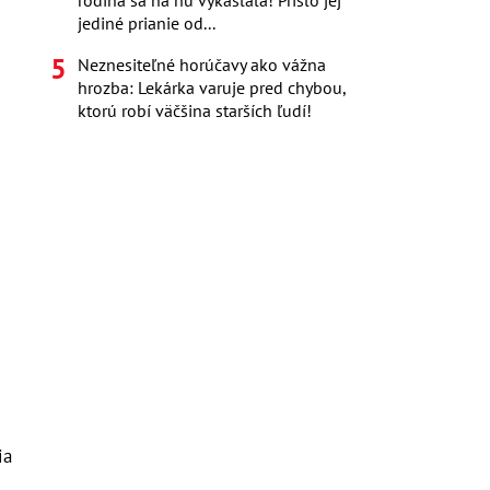
rodina sa na ňu vykašľala! Prišlo jej
jediné prianie od...
Neznesiteľné horúčavy ako vážna
hrozba: Lekárka varuje pred chybou,
ktorú robí väčšina starších ľudí!
ia