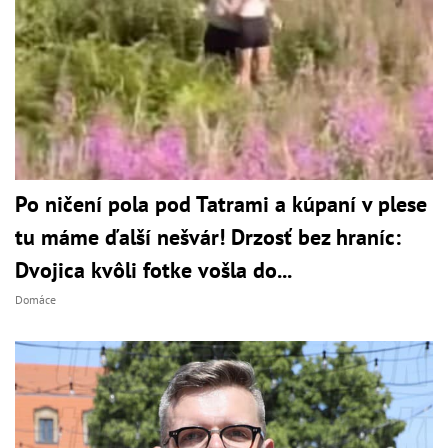
Po ničení pola pod Tatrami a kúpaní v plese
tu máme ďalší nešvár! Drzosť bez hraníc:
Dvojica kvôli fotke vošla do...
Domáce