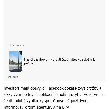
Hasiči zasahovali v areáli Slovnaftu, kde došlo k
požiaru
Reklama
Investori majú obavy, či Facebook dokáže zvýšiť tržby a
zisky v z mobilných aplikácií. Mnohí analytici však tvrdia,
že dlhodobé vyhliadky spoločnosti sú pozitívne.
Informovali o tom agentúry AP a DPA.