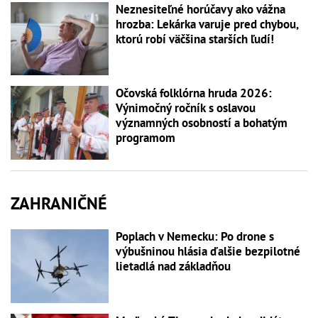
Neznesiteľné horúčavy ako vážna
hrozba: Lekárka varuje pred chybou,
ktorú robí väčšina starších ľudí!
Očovská folklórna hruda 2026:
Výnimočný ročník s oslavou
významných osobností a bohatým
programom
ZAHRANIČNÉ
Poplach v Nemecku: Po drone s
výbušninou hlásia ďalšie bezpilotné
lietadlá nad základňou