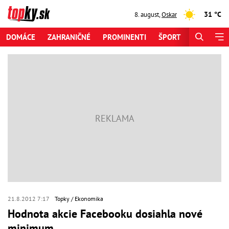
31 °C
8. august
,
Oskar
DOMÁCE
ZAHRANIČNÉ
PROMINENTI
ŠPORT
ZAUJÍMAV
21.8.2012 7:17
Topky
Ekonomika
Hodnota akcie Facebooku dosiahla nové
minimum