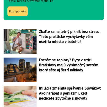
LepsiaPraca.sk, Slovenská republika
Pozri ponuku
Zbaľte sa na letný piknik bez stresu:
Tieto praktické vychytávky vám
ušetria miesto v batohu!
Extrémne teploty? Byty v srdci
Bratislavy majú výnimočný systém,
ktorý ešte aj šetrí náklady
Inflácia zmenila správanie Slovákov:
Ako narábať s peniazmi, keď
nechcete zbytočne riskovať?