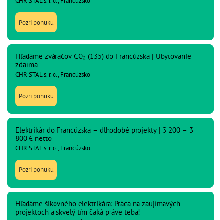
CHRISTAL s. r. o., Francúzsko
Pozri ponuku
Hľadáme zváračov CO₂ (135) do Francúzska | Ubytovanie
zdarma
CHRISTAL s. r. o., Francúzsko
Pozri ponuku
Elektrikár do Francúzska – dlhodobé projekty | 3 200 – 3
800 € netto
CHRISTAL s. r. o., Francúzsko
Pozri ponuku
Hľadáme šikovného elektrikára: Práca na zaujímavých
projektoch a skvelý tím čaká práve teba!