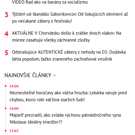
VIDEO Rad ako na banány za socializmu
Týždeň od škandálu Gáboríkovcov: Od šokujúcich obvinení až
po nečakané zábery z festivalu!
AKTUÁLNE V Chorvátsku došlo k zrážke dvoch vlakov: Na
mieste zasahujú všetky záchranné zložky
Odstrašujúce AUTENTICKÉ zábery z nehody na D1: Dodávka
ľahla popolom, ťažko zraneného zachraňoval vrtuľník
NAJNOVŠIE ČLÁNKY
14:00
Neznesiteľné horúčavy ako vážna hrozba: Lekárka varuje pred
chybou, ktorú robí väčšina starších ľudí!
14:00
Majself prezradil, ako zvláda výchovu pätnásťročného syna
Nikolasa: Ideálny tínedžer?!
13:45