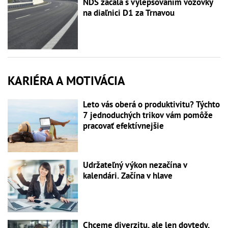
NDS začala s vylepšovaním vozovky
na diaľnici D1 za Trnavou
KARIÉRA A MOTIVÁCIA
Leto vás oberá o produktivitu? Týchto
7 jednoduchých trikov vám pomôže
pracovať efektívnejšie
Udržateľný výkon nezačína v
kalendári. Začína v hlave
Chceme diverzitu, ale len dovtedy,