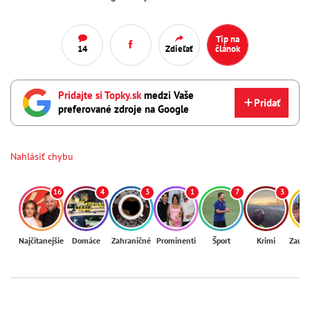
Tip na
14
Zdieľať
článok
Pridajte si Topky.sk
medzi Vaše
Pridať
preferované zdroje na Google
Nahlásiť chybu
16
4
3
1
7
3
Najčítanejšie
Domáce
Zahraničné
Prominenti
Šport
Krimi
Zaují