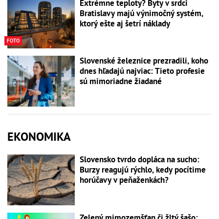
Extrémne teploty? Byty v srdci
Bratislavy majú výnimočný systém,
ktorý ešte aj šetrí náklady
FOTO
Slovenské železnice prezradili, koho
dnes hľadajú najviac: Tieto profesie
sú mimoriadne žiadané
EKONOMIKA
Slovensko tvrdo dopláca na sucho:
Burzy reagujú rýchlo, kedy pocítime
horúčavy v peňaženkách?
Zelený mimozemšťan či žltý šašo: