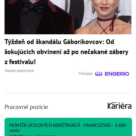
Týždeň od škandálu Gáboríkovcov: Od
šokujúcich obvinení až po nečakané zábery
z festivalu!
Domáci prominenti
Pracovné pozície
MONTÉR OCEĽOVÝCH KONŠTRUKCIÍ - FRANCÚZSKO - 3 600
netto