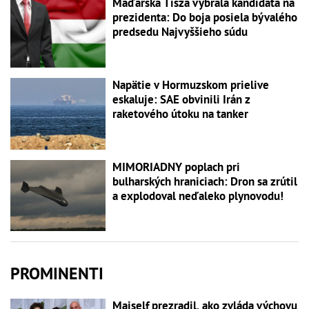
Maďarská Tisza vybrala kandidáta na
prezidenta: Do boja posiela bývalého
predsedu Najvyššieho súdu
Napätie v Hormuzskom prielive
eskaluje: SAE obvinili Irán z
raketového útoku na tanker
MIMORIADNY poplach pri
bulharských hraniciach: Dron sa zrútil
a explodoval neďaleko plynovodu!
PROMINENTI
Majself prezradil, ako zvláda výchovu