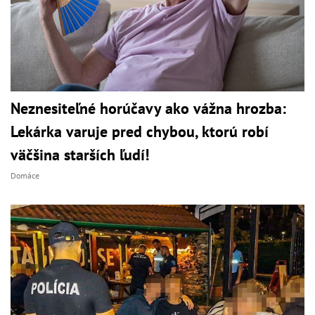
Neznesiteľné horúčavy ako vážna hrozba:
Lekárka varuje pred chybou, ktorú robí
väčšina starších ľudí!
Domáce