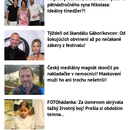
pätnásťročného syna Nikolasa:
Ideálny tínedžer?!
Týždeň od škandálu Gáboríkovcov: Od
šokujúcich obvinení až po nečakané
zábery z festivalu!
Český mediálny magnát skončil po
nakladačke v nemocnici! Maskovaní
muži ho ani trochu nešetrili!
FOTOhádanka: Za úsmevom skrývala
ťažký životný boj! Prešla si obdobím
temna...