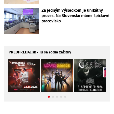
Za jedným výsledkom je unikátny
proces: Na Slovensku máme špičkové
pracovisko
PREDPREDAJ
.sk - Tu sa rodia zážitky