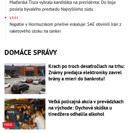
Maďarská Tisza vybrala kandidáta na prezidenta: Do boja
posiela bývalého predsedu Najvyššieho súdu
13:31
Napätie v Hormuzskom prielive eskaluje: SAE obvinili Irán z
raketového útoku na tanker
DOMÁCE SPRÁVY
Krach po troch desaťročiach na trhu:
Známy predajca elektroniky zavrel
brány a mieri do bankrotu!
Veľká policajná akcia v prevádzkach
na východe: Dychová skúška u
tínedžera odhalila alkohol
FOTO