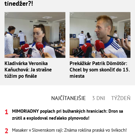
tínedžer?!
Kladivárka Veronika
Prekážkár Patrik Dömötör:
Kaňuchová: Ja strašne
Chcel by som skončiť do 15.
túžim po finále
miesta
NAJČÍTANEJŠIE
3 DNI
TÝŽDEŇ
MIMORIADNY poplach pri bulharských hraniciach: Dron sa
zrútil a explodoval neďaleko plynovodu!
Masaker v Slovenskom raji: Známa roklina praská vo švíkoch!