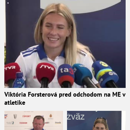
Viktória Forsterová pred odchodom na ME v
atletike