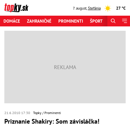
27 °C
7. august
,
Štefánia
DOMÁCE
ZAHRANIČNÉ
PROMINENTI
ŠPORT
ZAUJÍMAV
21.6.2010 17:30
Topky
Prominenti
Priznanie Shakiry: Som závisláčka!