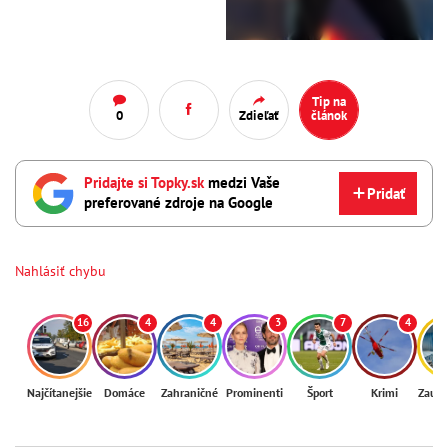
Tip na
0
Zdieľať
článok
Pridajte si Topky.sk
medzi Vaše
Pridať
preferované zdroje na Google
Nahlásiť chybu
16
4
4
3
7
4
Najčítanejšie
Domáce
Zahraničné
Prominenti
Šport
Krimi
Zaují