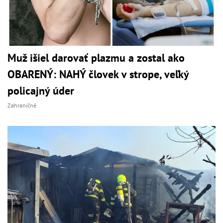
Muž išiel darovať plazmu a zostal ako
OBARENÝ: NAHÝ človek v strope, veľký
policajný úder
Zahraničné