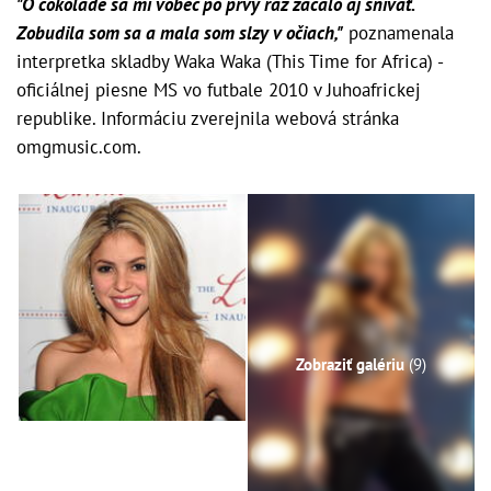
"O čokoláde sa mi vôbec po prvý raz začalo aj snívať.
Zobudila som sa a mala som slzy v očiach,"
poznamenala
interpretka skladby Waka Waka (This Time for Africa) -
oficiálnej piesne MS vo futbale 2010 v Juhoafrickej
republike. Informáciu zverejnila webová stránka
omgmusic.com.
Zobraziť galériu
(9)