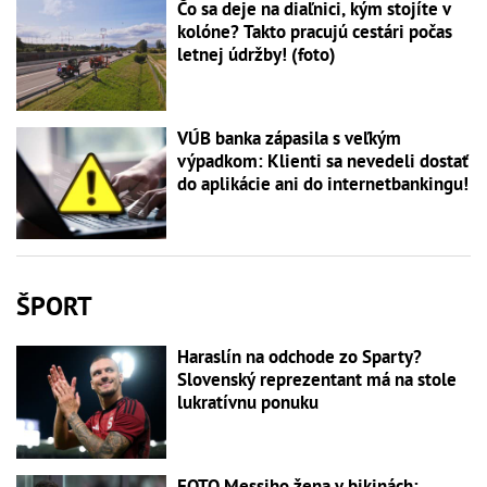
Čo sa deje na diaľnici, kým stojíte v
kolóne? Takto pracujú cestári počas
letnej údržby! (foto)
VÚB banka zápasila s veľkým
výpadkom: Klienti sa nevedeli dostať
do aplikácie ani do internetbankingu!
ŠPORT
Haraslín na odchode zo Sparty?
Slovenský reprezentant má na stole
lukratívnu ponuku
FOTO Messiho žena v bikinách: