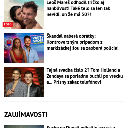
Leoš Mareš odhodil tričko aj
hanblivosť! Také telo sa len tak
nevidí, on že má 50?!
FOTO
Škandál naberá obrátky:
Kontroverzným prípadom z
markizáckej šou sa zaoberá polícia!
Tajná svadba číslo 2? Tom Holland a
Zendaya sa poriadne buchli po vrecku
a... Prísny zákaz telefónov!
ZAUJÍMAVOSTI
Sucho na Dunaji odhalilo zázrak z