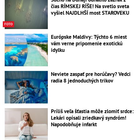
čias RÍMSKEJ RÍŠE! Na svetlo sveta
vyšiel NAJDLHŠÍ most STAROVEKU
FOTO
Európske Maldivy: Týchto 6 miest
vám verne pripomenie exotickú
idylku
Neviete zaspať pre horúčavy? Vedci
radia 8 jednoduchých trikov
Príliš veľa šťastia môže zlomiť srdce:
Lekári opísali zriedkavý syndróm!
Napodobňuje infarkt