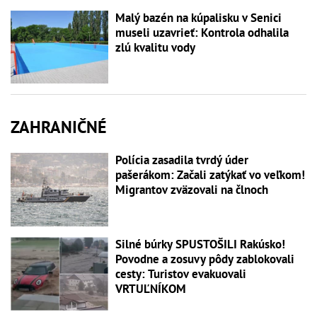
Malý bazén na kúpalisku v Senici
museli uzavrieť: Kontrola odhalila
zlú kvalitu vody
ZAHRANIČNÉ
Polícia zasadila tvrdý úder
pašerákom: Začali zatýkať vo veľkom!
Migrantov zväzovali na člnoch
Silné búrky SPUSTOŠILI Rakúsko!
Povodne a zosuvy pôdy zablokovali
cesty: Turistov evakuovali
VRTUĽNÍKOM