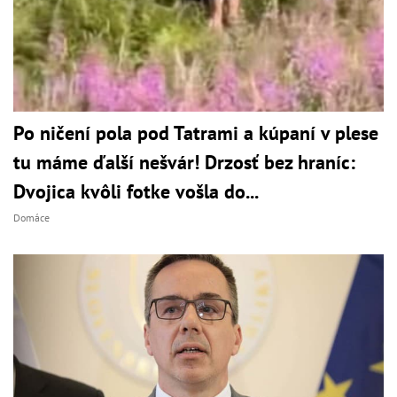
Po ničení pola pod Tatrami a kúpaní v plese
tu máme ďalší nešvár! Drzosť bez hraníc:
Dvojica kvôli fotke vošla do...
Domáce