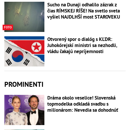
Sucho na Dunaji odhalilo zázrak z
čias RÍMSKEJ RÍŠE! Na svetlo sveta
vyšiel NAJDLHŠÍ most STAROVEKU
FOTO
Otvorený spor o dialóg s KĽDR:
Juhokórejskí ministri sa nezhodli,
vládu čakajú nepríjemnosti
PROMINENTI
Dráma okolo veselice! Slovenská
topmodelka odkladá svadbu s
milionárom: Nevedia sa dohodnúť