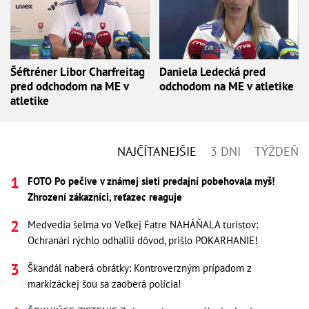
Šéftréner Libor Charfreitag
Daniela Ledecká pred
pred odchodom na ME v
odchodom na ME v atletike
atletike
NAJČÍTANEJŠIE
3 DNI
TÝŽDEŇ
FOTO Po pečive v známej sieti predajní pobehovala myš!
Zhrození zákazníci, reťazec reaguje
Medvedia šelma vo Veľkej Fatre NAHÁŇALA turistov:
Ochranári rýchlo odhalili dôvod, prišlo POKARHANIE!
Škandál naberá obrátky: Kontroverzným prípadom z
markizáckej šou sa zaoberá polícia!