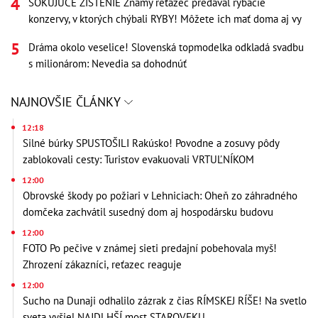
ŠOKUJÚCE ZISTENIE Známy reťazec predával rybacie
konzervy, v ktorých chýbali RYBY! Môžete ich mať doma aj vy
Dráma okolo veselice! Slovenská topmodelka odkladá svadbu
s milionárom: Nevedia sa dohodnúť
NAJNOVŠIE ČLÁNKY
12:18
Silné búrky SPUSTOŠILI Rakúsko! Povodne a zosuvy pôdy
zablokovali cesty: Turistov evakuovali VRTUĽNÍKOM
12:00
Obrovské škody po požiari v Lehniciach: Oheň zo záhradného
domčeka zachvátil susedný dom aj hospodársku budovu
12:00
FOTO Po pečive v známej sieti predajní pobehovala myš!
Zhrození zákazníci, reťazec reaguje
12:00
Sucho na Dunaji odhalilo zázrak z čias RÍMSKEJ RÍŠE! Na svetlo
sveta vyšiel NAJDLHŠÍ most STAROVEKU