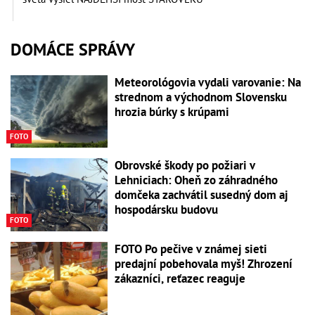
DOMÁCE SPRÁVY
Meteorológovia vydali varovanie: Na
strednom a východnom Slovensku
hrozia búrky s krúpami
FOTO
Obrovské škody po požiari v
Lehniciach: Oheň zo záhradného
domčeka zachvátil susedný dom aj
hospodársku budovu
FOTO
FOTO Po pečive v známej sieti
predajní pobehovala myš! Zhrození
zákazníci, reťazec reaguje