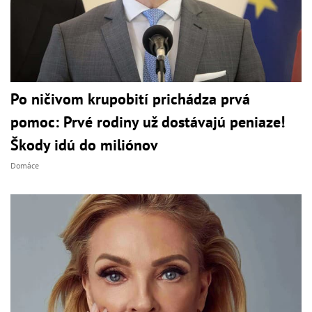
Po ničivom krupobití prichádza prvá
pomoc: Prvé rodiny už dostávajú peniaze!
Škody idú do miliónov
Domáce