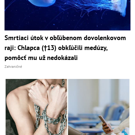
Smrtiaci útok v obľúbenom dovolenkovom
raji: Chlapca (†13) obkľúčili medúzy,
pomôcť mu už nedokázali
Zahraničné