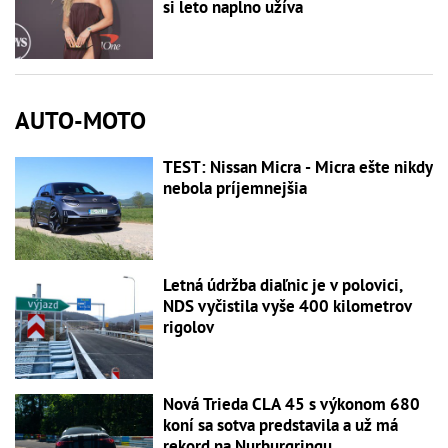
si leto naplno užíva
AUTO-MOTO
TEST: Nissan Micra - Micra ešte nikdy
nebola príjemnejšia
Letná údržba diaľnic je v polovici,
NDS vyčistila vyše 400 kilometrov
rigolov
Nová Trieda CLA 45 s výkonom 680
koní sa sotva predstavila a už má
rekord na Nurburgringu