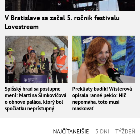
V Bratislave sa začal 5. ročník festivalu
Lovestream
Spišský hrad sa postupne
Prekliaty budík! Wisterová
mení: Martina Šimkovičová
opísala ranné peklo: Nič
o obnove paláca, ktorý bol
nepomáha, toto musí
spočiatku neprístupný
maskovať
NAJČÍTANEJŠIE
3 DNI
TÝŽDEŇ