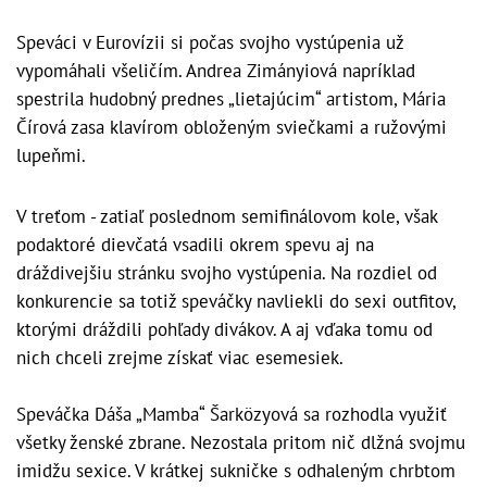
Speváci v Eurovízii si počas svojho vystúpenia už
vypomáhali všeličím. Andrea Zimányiová napríklad
spestrila hudobný prednes „lietajúcim“ artistom, Mária
Čírová zasa klavírom obloženým sviečkami a ružovými
lupeňmi.
V treťom - zatiaľ poslednom semifinálovom kole, však
podaktoré dievčatá vsadili okrem spevu aj na
dráždivejšiu stránku svojho vystúpenia. Na rozdiel od
konkurencie sa totiž speváčky navliekli do sexi outfitov,
ktorými dráždili pohľady divákov. A aj vďaka tomu od
nich chceli zrejme získať viac esemesiek.
Speváčka Dáša „Mamba“ Šarközyová sa rozhodla využiť
všetky ženské zbrane. Nezostala pritom nič dlžná svojmu
imidžu sexice. V krátkej sukničke s odhaleným chrbtom