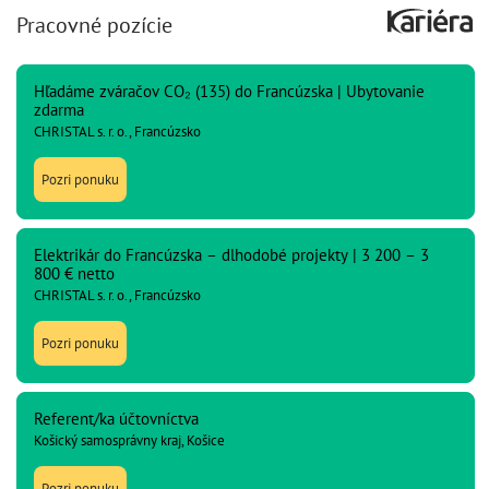
Pracovné pozície
Hľadáme zváračov CO₂ (135) do Francúzska | Ubytovanie
zdarma
CHRISTAL s. r. o., Francúzsko
Pozri ponuku
Elektrikár do Francúzska – dlhodobé projekty | 3 200 – 3
800 € netto
CHRISTAL s. r. o., Francúzsko
Pozri ponuku
Referent/ka účtovníctva
Košický samosprávny kraj, Košice
Pozri ponuku