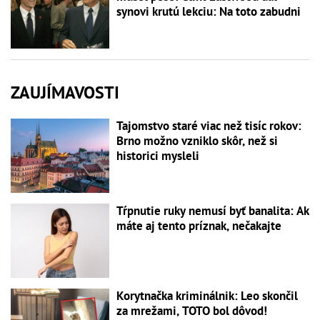
synovi krutú lekciu: Na toto zabudni
ZAUJÍMAVOSTI
Tajomstvo staré viac než tisíc rokov:
Brno možno vzniklo skôr, než si
historici mysleli
Tŕpnutie ruky nemusí byť banalita: Ak
máte aj tento príznak, nečakajte
Korytnačka kriminálnik: Leo skončil
za mrežami, TOTO bol dôvod!