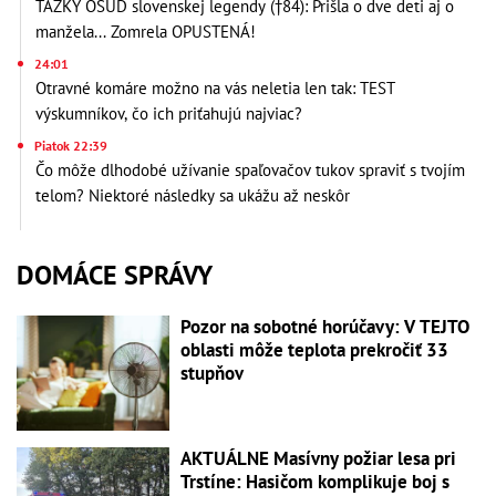
ŤAŽKÝ OSUD slovenskej legendy (†84): Prišla o dve deti aj o
manžela... Zomrela OPUSTENÁ!
24:01
Otravné komáre možno na vás neletia len tak: TEST
výskumníkov, čo ich priťahujú najviac?
Piatok 22:39
Čo môže dlhodobé užívanie spaľovačov tukov spraviť s tvojím
telom? Niektoré následky sa ukážu až neskôr
DOMÁCE SPRÁVY
Pozor na sobotné horúčavy: V TEJTO
oblasti môže teplota prekročiť 33
stupňov
AKTUÁLNE Masívny požiar lesa pri
Trstíne: Hasičom komplikuje boj s