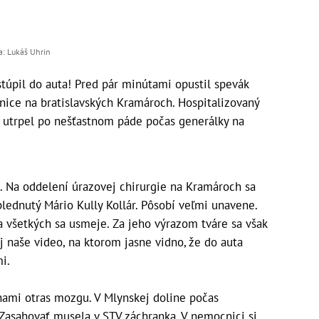
a: Lukáš Uhrin
túpil do auta! Pred pár minútami opustil spevák
nice na bratislavských Kramároch. Hospitalizovaný
ý utrpel po nešťastnom páde počas generálky na
. Na oddelení úrazovej chirurgie na Kramároch sa
blednutý Mário Kully Kollár. Pôsobí veľmi unavene.
 všetkých sa usmeje. Za jeho výrazom tváre sa však
 naše video, na ktorom jasne vidno, že do auta
mi.
nami otras mozgu. V Mlynskej doline počas
 Zasahovať musela v STV záchranka. V nemocnici si