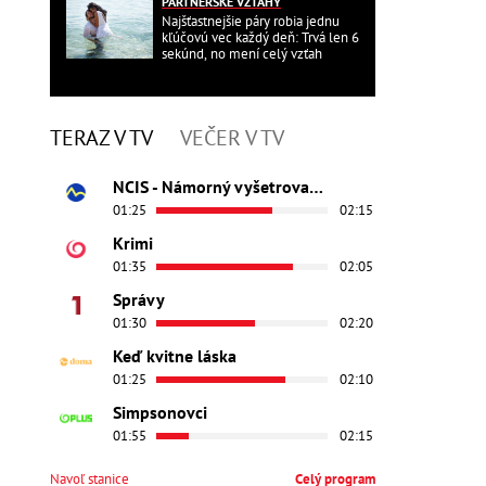
PARTNERSKÉ VZŤAHY
Najšťastnejšie páry robia jednu
kľúčovú vec každý deň: Trvá len 6
sekúnd, no mení celý vzťah
TERAZ V TV
VEČER V TV
NCIS - Námorný vyšetrovací úrad
01:25
02:15
Krimi
01:35
02:05
Správy
01:30
02:20
Keď kvitne láska
01:25
02:10
Simpsonovci
01:55
02:15
Navoľ stanice
Celý program