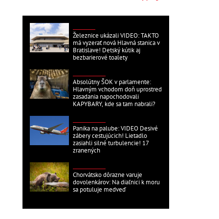
DOMÁCE
Železnice ukázali VIDEO: TAKTO
má vyzerať nová Hlavná stanica v
Bratislave! Detský kútik aj
bezbarierové toalety
ZAHRANIČNÉ
Absolútny ŠOK v parlamente:
Hlavným vchodom doň uprostred
zasadania napochodovali
KAPYBARY, kde sa tam nabrali?
ZAHRANIČNÉ
Panika na palube: VIDEO Desivé
zábery cestujúcich! Lietadlo
zasiahli silné turbulencie! 17
zranených
ZAHRANIČNÉ
Chorvátsko dôrazne varuje
dovolenkárov: Na diaľnici k moru
sa potuluje medveď