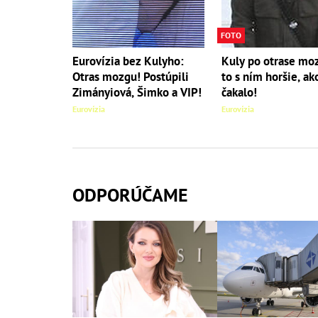
FOTO
Eurovízia bez Kulyho:
Kuly po otrase moz
Otras mozgu! Postúpili
to s ním horšie, ak
Zimányiová, Šimko a VIP!
čakalo!
Eurovízia
Eurovízia
ODPORÚČAME