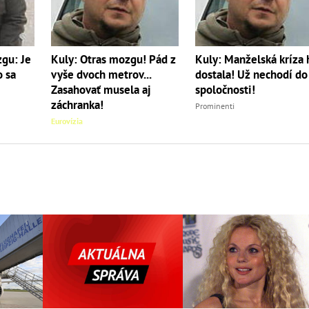
gu: Je
Kuly: Otras mozgu! Pád z
Kuly: Manželská kríza 
o sa
vyše dvoch metrov...
dostala! Už nechodí do
Zasahovať musela aj
spoločnosti!
záchranka!
Prominenti
Eurovízia