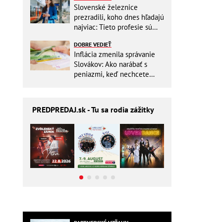
Slovenské železnice
prezradili, koho dnes hľadajú
najviac: Tieto profesie sú
mimoriadne žiadané
DOBRE VEDIEŤ
Inflácia zmenila správanie
Slovákov: Ako narábať s
peniazmi, keď nechcete
zbytočne riskovať?
PREDPREDAJ
.sk - Tu sa rodia zážitky