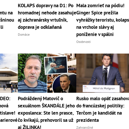
KOLAPS dopravy na D1: Po
Mala zomrieť na pódiu!
ntu na
hromadnej nehode zasahuje
Ginger Spice prežila
ušninou
aj záchranársky vrtuľník,
vyhrážky teroristu, kolap
li
doprava je odklaňaná
na vrchole slávy aj
poníženie v spálni
Domáce
Osobnosti
IDEO:
Podráždený Matovič o
Rusko malo opäť zasahov
nová
sexuálnom ŠKANDÁLE jeho
do francúzskej politiky:
tislave!
exposlanca: Ste len prasce,
Terčom je kandidát na
barierové
čo kvíkajú, prehovoril sa už
prezidenta
aj ŽILINKA!
Zahraničné