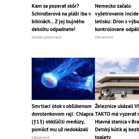
Kam sa pozerať skôr?
Nemecko začalo
Schindlerová na pláži iba v
vyšetrovanie incide
bikinách... Z jej bujného
letisku: Dron s výb
dekoltu odpadnete!
kontrolovane odpáli
Domáci prominenti
Zahraničné
Smrtiaci útok v obľúbenom
Železnice ukázali V
dovolenkovom raji: Chlapca
TAKTO má vyzerať 
(†13) obkľúčili medúzy,
Hlavná stanica v Bra
pomôcť mu už nedokázali
Detský kútik aj bez
toalety
Zahraničné