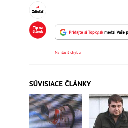
Zdieľať
Tip na
článok
Pridajte si Topky.sk
medzi Vaše p
Nahlásiť chybu
SÚVISIACE ČLÁNKY