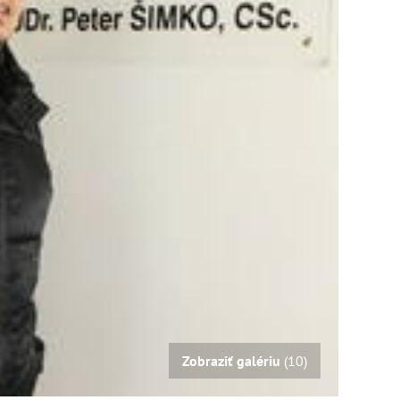
Zobraziť galériu
(10)