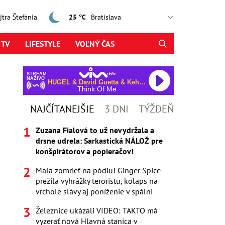
ajtra Štefánia
25 °C
 TV
LIFESTYLE
VOĽNÝ ČAS
STREAM
NAŽIVO
HUGEL & David Guetta & Kehlani & Daecolm
Think Of Me
NAJČÍTANEJŠIE
3 DNI
TÝŽDEŇ
Zuzana Fialová to už nevydržala a
drsne udrela: Sarkastická NÁLOŽ pre
konšpirátorov a popieračov!
Mala zomrieť na pódiu! Ginger Spice
prežila vyhrážky teroristu, kolaps na
vrchole slávy aj poníženie v spálni
Železnice ukázali VIDEO: TAKTO má
vyzerať nová Hlavná stanica v