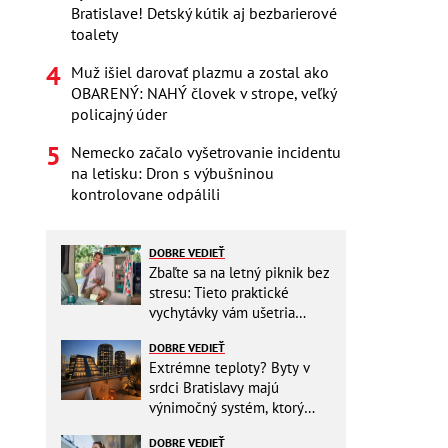
Bratislave! Detský kútik aj bezbarierové
toalety
Muž išiel darovať plazmu a zostal ako
OBARENÝ: NAHÝ človek v strope, veľký
policajný úder
Nemecko začalo vyšetrovanie incidentu
na letisku: Dron s výbušninou
kontrolovane odpálili
DOBRE VEDIEŤ
Zbaľte sa na letný piknik bez
stresu: Tieto praktické
vychytávky vám ušetria
miesto v batohu!
DOBRE VEDIEŤ
Extrémne teploty? Byty v
srdci Bratislavy majú
výnimočný systém, ktorý
ešte aj šetrí náklady
DOBRE VEDIEŤ