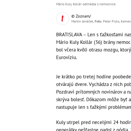
Mário Kuly Kollár odchádza z nemocnice.
© Zoznam/
Martin Janáček,
Foto
: Peter Frolo, Kamer
BRATISLAVA – Len s ťažkosťami nas
Mário Kuly Kollár (36) brány nemoc
bol včera kvôli otrasu mozgu, ktor
Eurovíziu.
Je krátko po tretej hodine poobede
otvárajú dvere. Vychádza z nich po
Pozdraví prítomných novinárov a na
skrýva bolesť. Dôkazom môže byť aj
nastupuje len s ťažkými probléma
Kuly utrpel pred necelými 24 hodi
generálky nešťastne padol z pódia.