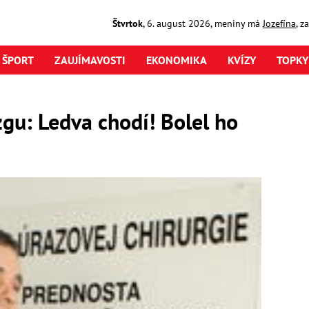
Štvrtok
,
6. august
2026
,
meniny má
Jozefína
, z
ŠPORT
ZAUJÍMAVOSTI
EKONOMIKA
KVÍZY
TOPKY
gu: Ledva chodí! Bolel ho