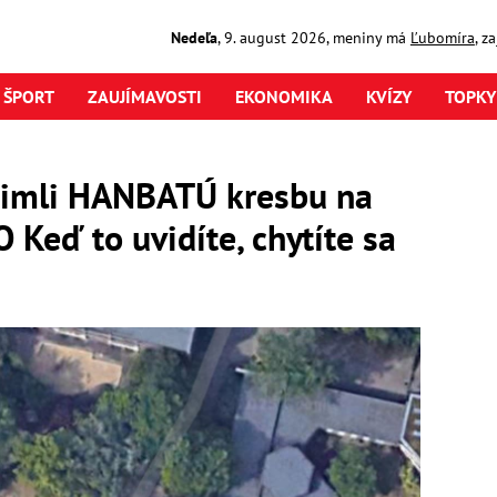
Nedeľa
,
9. august
2026
,
meniny má
Ľubomíra
, z
ŠPORT
ZAUJÍMAVOSTI
EKONOMIKA
KVÍZY
TOPKY
všimli HANBATÚ kresbu na
 Keď to uvidíte, chytíte sa