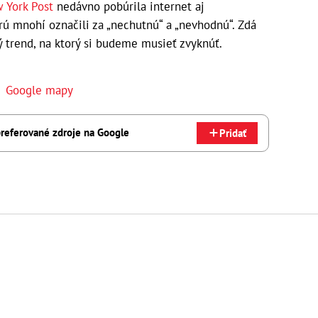
 York Post
nedávno pobúrila internet aj
orú mnohí označili za „nechutnú“ a „nevhodnú“. Zdá
ý trend, na ktorý si budeme musieť zvyknúť.
,
Google mapy
referované zdroje na Google
Pridať