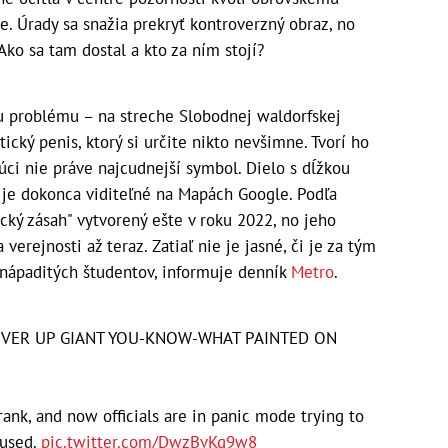
. Úrady sa snažia prekryť kontroverzný obraz, no
 Ako sa tam dostal a kto za ním stojí?
u problému – na streche Slobodnej waldorfskej
ický penis, ktorý si určite nikto nevšimne. Tvorí ho
úci nie práve najcudnejší symbol. Dielo s dĺžkou
 je dokonca viditeľné na Mapách Google. Podľa
ký zásah" vytvorený ešte v roku 2022, no jeho
erejnosti až teraz. Zatiaľ nie je jasné, či je za tým
nápaditých študentov, informuje denník
Metro
.
OVER UP GIANT YOU-KNOW-WHAT PAINTED ON
ank, and now officials are in panic mode trying to
mused.
pic.twitter.com/DwzBvKg9w8