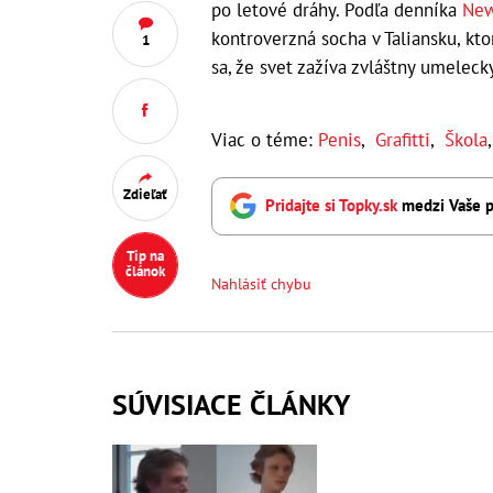
po letové dráhy. Podľa denníka
New
kontroverzná socha v Taliansku, kt
1
sa, že svet zažíva zvláštny umeleck
Viac o téme:
Penis
,
Grafitti
,
Škola
Zdieľať
Pridajte si Topky.sk
medzi Vaše p
Tip na
článok
Nahlásiť chybu
SÚVISIACE ČLÁNKY