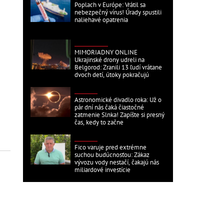
Poplach v Európe: Vrátil sa
nebezpečný vírus! Úrady spustili
naliehavé opatrenia
ZAHRANIČNÉ
MIMORIADNY ONLINE
Ukrajinské drony udreli na
Belgorod: Zranili 13 ľudí vrátane
dvoch detí, útoky pokračujú
DOMÁCE
Astronomické divadlo roka: Už o
pár dní nás čaká čiastočné
zatmenie Slnka! Zapíšte si presný
čas, kedy to začne
DOMÁCE
Fico varuje pred extrémne
suchou budúcnosťou: Zákaz
vývozu vody nestačí, čakajú nás
miliardové investície