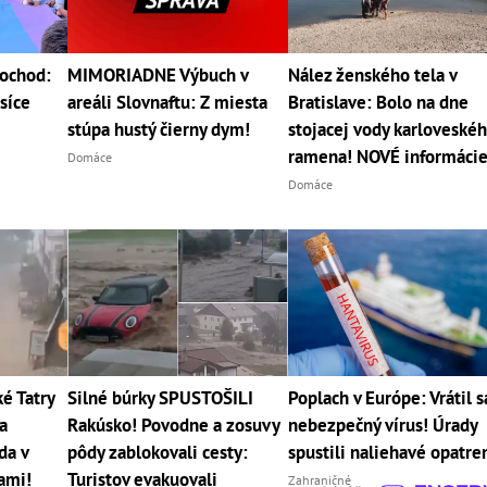
pochod:
MIMORIADNE Výbuch v
Nález ženského tela v
isíce
areáli Slovnaftu: Z miesta
Bratislave: Bolo na dne
stúpa hustý čierny dym!
stojacej vody karloveské
ramena! NOVÉ informáci
Domáce
Domáce
 Tatry
Silné búrky SPUSTOŠILI
Poplach v Európe: Vrátil s
a
Rakúsko! Povodne a zosuvy
nebezpečný vírus! Úrady
da v
pôdy zablokovali cesty:
spustili naliehavé opatre
cami!
Turistov evakuovali
Zahraničné