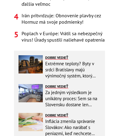
ďalšia veľmoc
Irán pritvrdzuje: Obnovenie plavby cez
Hormuz má svoje podmienky!
Poplach v Európe: Vrátil sa nebezpečný
vírus! Úrady spustili naliehavé opatrenia
DOBRE VEDIEŤ
Extrémne teploty? Byty v
srdci Bratislavy majú
výnimočný systém, ktorý
ešte aj šetrí náklady
DOBRE VEDIEŤ
Za jedným výsledkom je
unikátny proces: Sem sa na
Slovensku dostane len
málokto
DOBRE VEDIEŤ
Inflácia zmenila správanie
Slovákov: Ako narábať s
peniazmi, keď nechcete