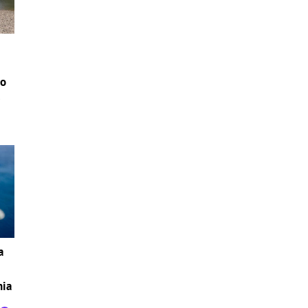
ho
e
a
nia