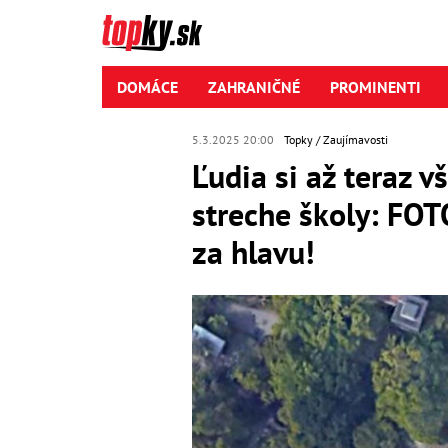
DOMÁCE
ZAHRANIČNÉ
PROMINENTI
5.3.2025 20:00
Topky
Zaujímavosti
Ľudia si až teraz 
streche školy: FOTO
za hlavu!