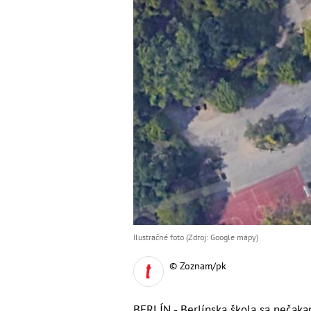
Ilustračné foto (Zdroj: Google mapy)
© Zoznam/pk
BERLÍN - Berlínska škola sa nečaka