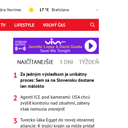
ajtra Vavrinec
17 °C
 TV
LIFESTYLE
VOĽNÝ ČAS
STREAM
NAŽIVO
Jennifer Lopez & David Guetta
Save Me Tonight
NAJČÍTANEJŠIE
3 DNI
TÝŽDEŇ
Za jedným výsledkom je unikátny
proces: Sem sa na Slovensku dostane
len málokto
Agenti ICE pod kamerami: USA chcú
zvýšiť kontrolu nad zásahmi, zábery
však nemusia zverejniť
Turecko láka Egypt do novej obrannej
aliancie: K trojici krajín sa môže pridať