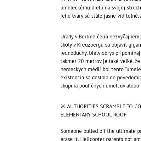
umeleckému dielu na svojej streche
jeho tvary sú stále jasne viditeľné.
Úrady v Berlíne čelia nezvyčajném
školy v Kreuzbergu sa objavil gigant
jednoduchý, biely obrys pripomínaj
takmer 20 metrov je také veľké, že
nemeckých médií bol tento "umelec
existencia sa dostala do povedomia v
skupina pouličných umelcov alebo 
🚨 AUTHORITIES SCRAMBLE TO C
ELEMENTARY SCHOOL ROOF
Someone pulled off the ultimate pr
erase it. Helicopter parents not a