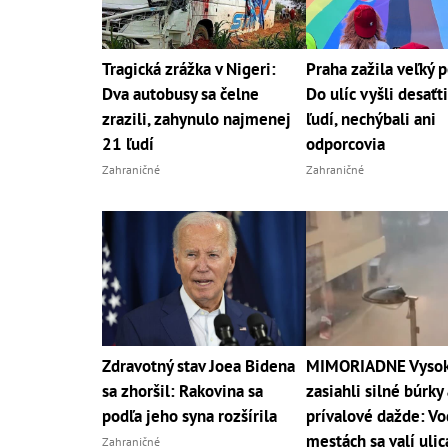
Tragická zrážka v Nigeri:
Praha zažila veľký 
Dva autobusy sa čelne
Do ulíc vyšli desaťt
zrazili, zahynulo najmenej
ľudí, nechýbali ani
21 ľudí
odporcovia
Zahraničné
Zahraničné
Zdravotný stav Joea Bidena
MIMORIADNE Vysoké
sa zhoršil: Rakovina sa
zasiahli silné búrky 
podľa jeho syna rozšírila
prívalové dažde: Vo
mestách sa valí uli
Zahraničné