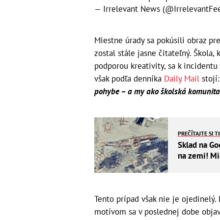
— Irrelevant News (@IrrelevantFe
Miestne úrady sa pokúsili obraz pre
zostal stále jasne čitateľný. Škola
podporou kreativity, sa k incidentu 
však podľa denníka
Daily Mail
stojí
pohybe – a my ako školská komunita 
PREČÍTAJTE SI T
Sklad na Go
na zemi! Mi
Tento prípad však nie je ojedinel
motívom sa v poslednej dobe objav