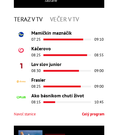
Jadrane
TERAZ V TV
VEČER V TV
Mamičkin maznáčik
07:25
09:10
Káčerovo
08:25
08:55
Lov slov junior
08:30
09:00
Frasier
08:25
09:00
Ako básnikom chutí život
08:15
10:45
Navoľ stanice
Celý program
ZAHRANIČNÉ