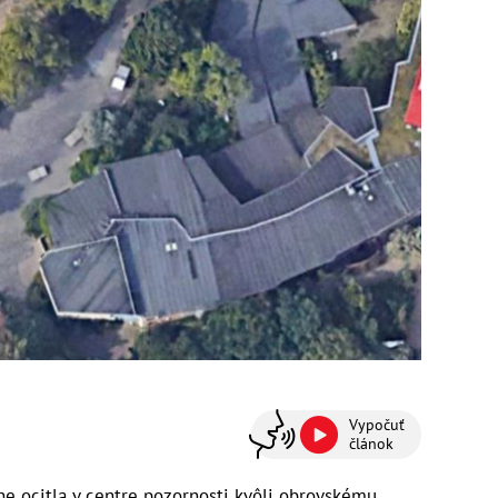
Vypočuť
článok
ne ocitla v centre pozornosti kvôli obrovskému