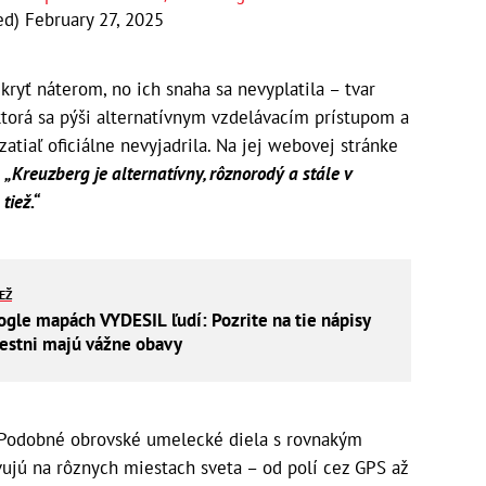
ed)
February 27, 2025
kryť náterom, no ich snaha sa nevyplatila – tvar
, ktorá sa pýši alternatívnym vzdelávacím prístupom a
zatiaľ oficiálne nevyjadrila. Na jej webovej stránke
:
„Kreuzberg je alternatívny, rôznorodý a stále v
tiež.“
IEŽ
ogle mapách VYDESIL ľudí: Pozrite na tie nápisy
estni majú vážne obavy
ý. Podobné obrovské umelecké diela s rovnakým
ujú na rôznych miestach sveta – od polí cez GPS až