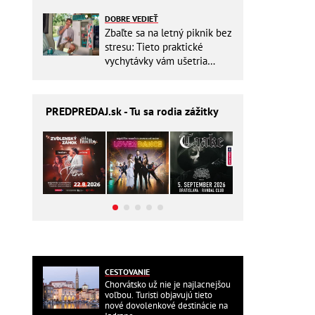
zbytočne riskovať?
DOBRE VEDIEŤ
Zbaľte sa na letný piknik bez
stresu: Tieto praktické
vychytávky vám ušetria
miesto v batohu!
PREDPREDAJ
.sk - Tu sa rodia zážitky
CESTOVANIE
Chorvátsko už nie je najlacnejšou
voľbou. Turisti objavujú tieto
nové dovolenkové destinácie na