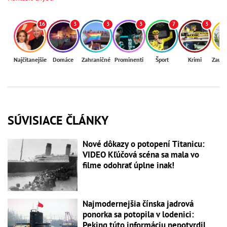
16
3
3
3
7
3
Najčítanejšie
Domáce
Zahraničné
Prominenti
Šport
Krimi
Zaují
SÚVISIACE ČLÁNKY
Nové dôkazy o potopení Titanicu:
VIDEO Kľúčová scéna sa mala vo
filme odohrať úplne inak!
Najmodernejšia čínska jadrová
ponorka sa potopila v lodenici:
Peking túto informáciu nepotvrdil