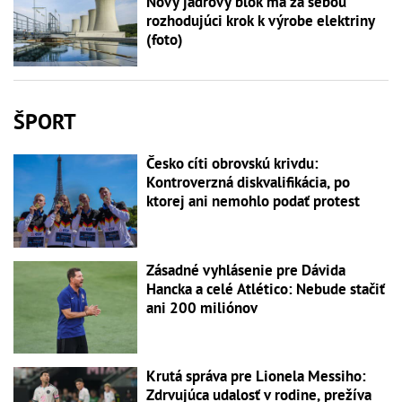
Nový jadrový blok má za sebou
rozhodujúci krok k výrobe elektriny
(foto)
ŠPORT
Česko cíti obrovskú krivdu:
Kontroverzná diskvalifikácia, po
ktorej ani nemohlo podať protest
Zásadné vyhlásenie pre Dávida
Hancka a celé Atlético: Nebude stačiť
ani 200 miliónov
Krutá správa pre Lionela Messiho:
Zdrvujúca udalosť v rodine, prežíva