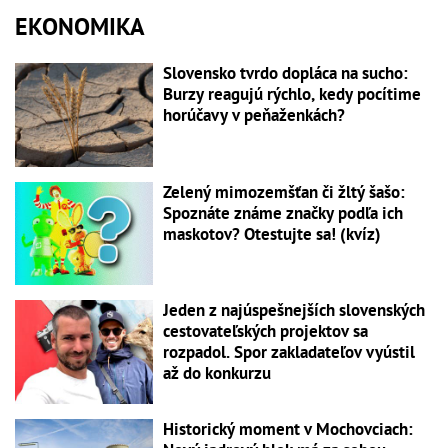
EKONOMIKA
Slovensko tvrdo dopláca na sucho:
Burzy reagujú rýchlo, kedy pocítime
horúčavy v peňaženkách?
Zelený mimozemšťan či žltý šašo:
Spoznáte známe značky podľa ich
maskotov? Otestujte sa! (kvíz)
Jeden z najúspešnejších slovenských
cestovateľských projektov sa
rozpadol. Spor zakladateľov vyústil
až do konkurzu
Historický moment v Mochovciach: