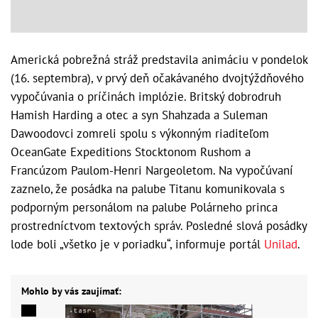
Americká pobrežná stráž predstavila animáciu v pondelok
(16. septembra), v prvý deň očakávaného dvojtýždňového
vypočúvania o príčinách implózie. Britský dobrodruh
Hamish Harding a otec a syn Shahzada a Suleman
Dawoodovci zomreli spolu s výkonným riaditeľom
OceanGate Expeditions Stocktonom Rushom a
Francúzom Paulom-Henri Nargeoletom. Na vypočúvaní
zaznelo, že posádka na palube Titanu komunikovala s
podporným personálom na palube Polárneho princa
prostredníctvom textových správ. Posledné slová posádky
lode boli „všetko je v poriadku“, informuje portál
Unilad
.
Mohlo by vás zaujímať: