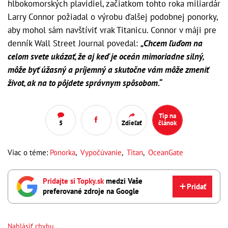
hlbokomorských plavidiel, začiatkom tohto roka miliardár
Larry Connor požiadal o výrobu ďalšej podobnej ponorky,
aby mohol sám navštíviť vrak Titanicu. Connor v máji pre
denník Wall Street Journal povedal:
„Chcem ľuďom na
celom svete ukázať, že aj keď je oceán mimoriadne silný,
môže byť úžasný a príjemný a skutočne vám môže zmeniť
život, ak na to pôjdete správnym spôsobom.“
Tip na
5
Zdieľať
článok
Viac o téme:
Ponorka
,
Vypočúvanie
,
Titan
,
OceanGate
Pridajte si Topky.sk
medzi Vaše
Pridať
preferované zdroje na Google
Nahlásiť chybu