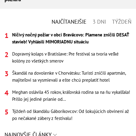
NAJČÍTANEJŠIE
3 DNI
TÝŽDEŇ
Ničivý nočný požiar v obci Braväcovo: Plamene zničili DESAŤ
stavieb! Vyhlásili MIMORIADNU situáciu
Dopravný kolaps v Bratislave: Pre festival sa tvoria veľké
kolóny zo všetkých smerov
Škandál na dovolenke v Chorvátsku: Turisti zničili apartmán,
majiteľovi sa vysmievali a ešte chcú preplatiť hotel
Meghan oslávila 45 rokov, kráľovská rodina sa na ňu vykašľala!
Prišlo jej jediné prianie od...
Týždeň od škandálu Gáboríkovcov: Od šokujúcich obvinení až
po nečakané zábery z festivalu!
NAJNOVŠIE ČLÁNKY