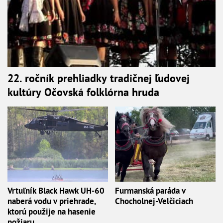
22. ročník prehliadky tradičnej ľudovej
kultúry Očovská folklórna hruda
Vrtuľník Black Hawk UH-60
Furmanská paráda v
naberá vodu v priehrade,
Chocholnej-Velčiciach
ktorú použije na hasenie
požiaru