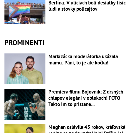
Berlína: V uliciach boli desiatky tisíc
ľudí a stovky policajtov
PROMINENTI
Markizácka moderátorka ukázala
mamu: Páni, to je ale kočka!
Premiéra filmu Bojovník: Z drsných
chlapov elegáni v oblekoch! FOTO
Takto im to pristane...
Meghan oslávila 45 rokov, kráľovská