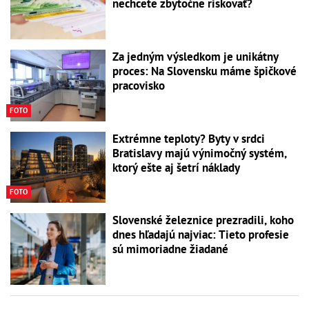
nechcete zbytočne riskovať?
Za jedným výsledkom je unikátny
proces: Na Slovensku máme špičkové
pracovisko
FOTO
Extrémne teploty? Byty v srdci
Bratislavy majú výnimočný systém,
ktorý ešte aj šetrí náklady
FOTO
Slovenské železnice prezradili, koho
dnes hľadajú najviac: Tieto profesie
sú mimoriadne žiadané