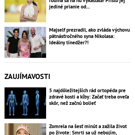
rodina sa na ňu vykašľala! Prišlo jej
jediné prianie od...
Majself prezradil, ako zvláda výchovu
pätnásťročného syna Nikolasa:
Ideálny tínedžer?!
ZAUJÍMAVOSTI
5 najdôležitejších rád ortopéda pre
zdravé kosti a kĺby: Začať treba oveľa
skôr, než začnú bolieť
Zomrela na šesť minút a zažila život
po živote: Smrti sa už nebojím,