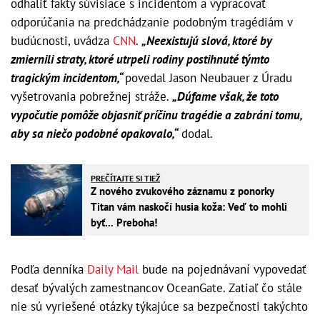
odhaliť fakty súvisiace s incidentom a vypracovať
odporúčania na predchádzanie podobným tragédiám v
budúcnosti, uvádza
CNN
.
„Neexistujú slová, ktoré by
zmiernili straty, ktoré utrpeli rodiny postihnuté týmto
tragickým incidentom,“
povedal Jason Neubauer z Úradu
vyšetrovania pobrežnej stráže.
„Dúfame však, že toto
vypočutie pomôže objasniť príčinu tragédie a zabráni tomu,
aby sa niečo podobné opakovalo,“
dodal.
PREČÍTAJTE SI TIEŽ
Z nového zvukového záznamu z ponorky
Titan vám naskočí husia koža: Veď to mohli
byť... Preboha!
Podľa denníka
Daily Mail
bude na pojednávaní vypovedať
desať bývalých zamestnancov OceanGate. Zatiaľ čo stále
nie sú vyriešené otázky týkajúce sa bezpečnosti takýchto