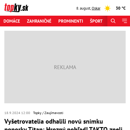
30 °C
8. august
,
Oskar
DOMÁCE
ZAHRANIČNÉ
PROMINENTI
ŠPORT
ZAUJÍMAV
18.9.2024 12:00
Topky
Zaujímavosti
Vyšetrovatelia odhalili novú snímku
ponorky Titan: Hrozný pohľad! TAKTO zneli