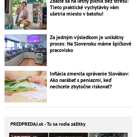
Zbaľte sa na letný piknik bez stresu:
Tieto praktické vychytávky vám
ušetria miesto v batohu!
Za jedným výsledkom je unikátny
proces: Na Slovensku máme špičkové
pracovisko
Inflácia zmenila správanie Slovákov:
Ako narábať s peniazmi, keď
nechcete zbytočne riskovať?
PREDPREDAJ
.sk - Tu sa rodia zážitky