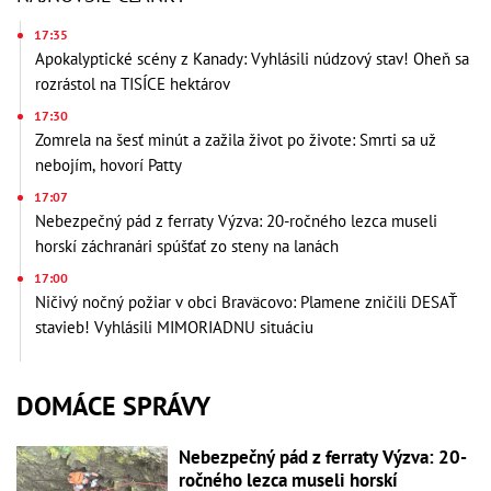
17:35
Apokalyptické scény z Kanady: Vyhlásili núdzový stav! Oheň sa
rozrástol na TISÍCE hektárov
17:30
Zomrela na šesť minút a zažila život po živote: Smrti sa už
nebojím, hovorí Patty
17:07
Nebezpečný pád z ferraty Výzva: 20-ročného lezca museli
horskí záchranári spúšťať zo steny na lanách
17:00
Ničivý nočný požiar v obci Braväcovo: Plamene zničili DESAŤ
stavieb! Vyhlásili MIMORIADNU situáciu
DOMÁCE SPRÁVY
Nebezpečný pád z ferraty Výzva: 20-
ročného lezca museli horskí