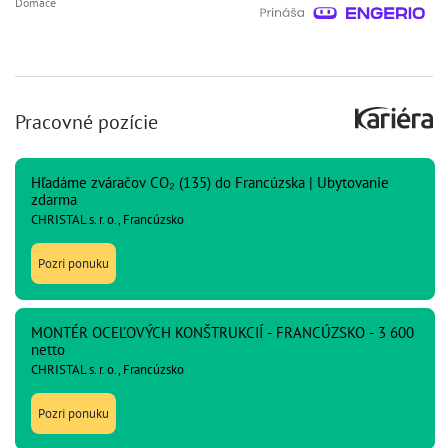
Domáce
Pracovné pozície
Hľadáme zváračov CO₂ (135) do Francúzska | Ubytovanie
zdarma
CHRISTAL s. r. o., Francúzsko
Pozri ponuku
MONTÉR OCEĽOVÝCH KONŠTRUKCIÍ - FRANCÚZSKO - 3 600
netto
CHRISTAL s. r. o., Francúzsko
Pozri ponuku