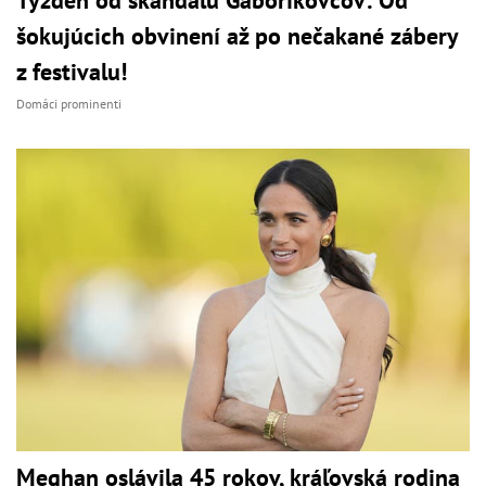
Týždeň od škandálu Gáboríkovcov: Od
šokujúcich obvinení až po nečakané zábery
z festivalu!
Domáci prominenti
Meghan oslávila 45 rokov, kráľovská rodina