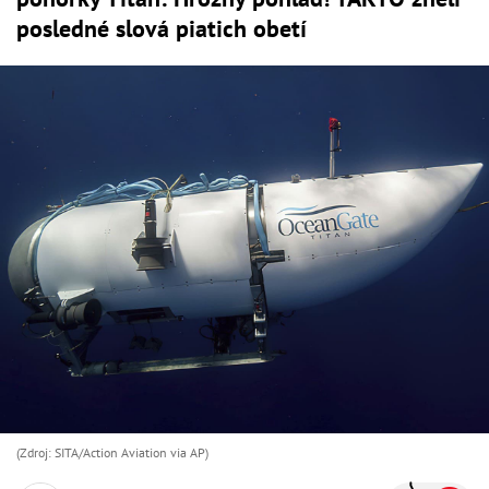
posledné slová piatich obetí
(Zdroj: SITA/Action Aviation via AP)