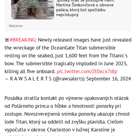
Spišský hrad sa postupne mení:
Martina Šimkovičová o obnove
paláca, ktorý bol spočiatku
neprístupný
Reklama
🚨
#BREAKING
: Newly released images have just revealed
the wreckage of the OceanGate Titan submersible
resting on the seabed, just 1,600 feet from the Titanic's
bow. The submersible tragically imploded in June 2023,
killing all five onboard.
pic.twitter.com/Zt0xcx7dIp
— R A W S A L E R T S (@rawsalerts)
September 16, 2024
Posádka stratila kontakt po výmene opakovaných otázok
od Polárneho princa o hĺbke a hmotnosti ponorky pri
zostupe. Novozverejnená snímka ponorky ukazuje chvost
lode Titan, ktorý sa oddelil od zvyšku plavidla. Cieľom
vypočutia v okrese Charleston v Južnej Karolíne je