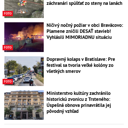
záchranári spúšťať zo steny na lanách
FOTO
Ničivý nočný požiar v obci Braväcovo:
Plamene zničili DESAŤ stavieb!
Vyhlásili MIMORIADNU situáciu
FOTO
Dopravný kolaps v Bratislave: Pre
festival sa tvoria veľké kolóny zo
všetkých smerov
FOTO
Ministerstvo kultúry zachránilo
historickú zvonicu z Trsteného:
Úspešná obnova prinavrátila jej
pôvodný vzhľad