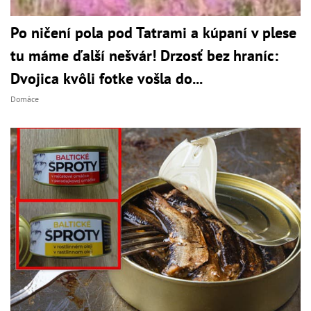
Po ničení pola pod Tatrami a kúpaní v plese
tu máme ďalší nešvár! Drzosť bez hraníc:
Dvojica kvôli fotke vošla do...
Domáce