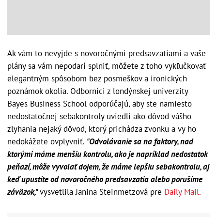
Ak vám to nevyjde s novoročnými predsavzatiami a vaše
plány sa vám nepodarí splniť, môžete z toho vykľučkovať
elegantným spôsobom bez posmeškov a ironických
poznámok okolia. Odborníci z londýnskej univerzity
Bayes Business School odporúčajú, aby ste namiesto
nedostatočnej sebakontroly uviedli ako dôvod vášho
zlyhania nejaký dôvod, ktorý prichádza zvonku a vy ho
nedokážete ovplyvniť.
"Odvolávanie sa na faktory, nad
ktorými máme menšiu kontrolu, ako je napríklad nedostatok
peňazí, môže vyvolať dojem, že máme lepšiu sebakontrolu, aj
keď upustíte od novoročného predsavzatia alebo porušíme
záväzok,"
vysvetlila Janina Steinmetzová pre
Daily Mail
.