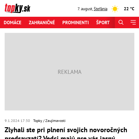
22 °C
7. august
,
Štefánia
DOMÁCE
ZAHRANIČNÉ
PROMINENTI
ŠPORT
ZAUJÍMAV
9.1.2024 17:30
Topky
Zaujímavosti
Zlyhali ste pri plnení svojich novoročných
predsavzatí? Vedci majú pre vás jasný