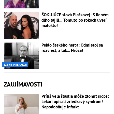
ŠOKUJÚCE slová Plačkovej: S Reném
dlho tajili... Tomuto po rokoch uverí
málokto!
Peklo českého herca: Odmietol sa
rozviesť, a tak... Hrôza!
128 FB INTERAKCIÍ
ZAUJÍMAVOSTI
Príliš veľa šťastia môže zlomiť srdce:
Lekári opísali zriedkavý syndróm!
Napodobňuje infarkt