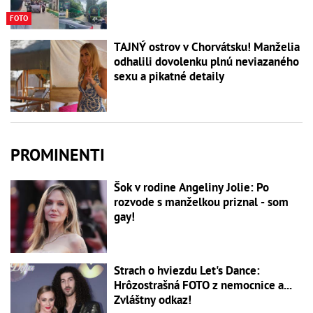
FOTO
TAJNÝ ostrov v Chorvátsku! Manželia
odhalili dovolenku plnú neviazaného
sexu a pikatné detaily
PROMINENTI
Šok v rodine Angeliny Jolie: Po
rozvode s manželkou priznal - som
gay!
Strach o hviezdu Let's Dance:
Hrôzostrašná FOTO z nemocnice a...
Zvláštny odkaz!