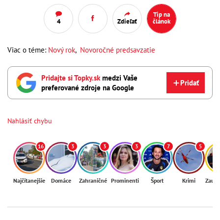
Tip na
4
Zdieľať
článok
Viac o téme:
Nový rok
,
Novoročné predsavzatie
Pridajte si Topky.sk
medzi Vaše
Pridať
preferované zdroje na Google
Nahlásiť chybu
16
3
3
3
7
5
Najčítanejšie
Domáce
Zahraničné
Prominenti
Šport
Krimi
Zaují