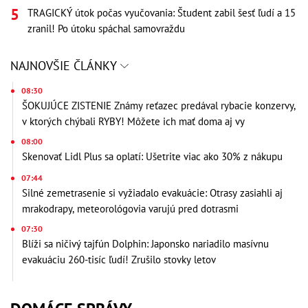
TRAGICKÝ útok počas vyučovania: Študent zabil šesť ľudí a 15
zranil! Po útoku spáchal samovraždu
NAJNOVŠIE ČLÁNKY
08:30
ŠOKUJÚCE ZISTENIE Známy reťazec predával rybacie konzervy,
v ktorých chýbali RYBY! Môžete ich mať doma aj vy
08:00
Skenovať Lidl Plus sa oplatí: Ušetrite viac ako 30% z nákupu
07:44
Silné zemetrasenie si vyžiadalo evakuácie: Otrasy zasiahli aj
mrakodrapy, meteorológovia varujú pred dotrasmi
07:30
Blíži sa ničivý tajfún Dolphin: Japonsko nariadilo masívnu
evakuáciu 260-tisíc ľudí! Zrušilo stovky letov