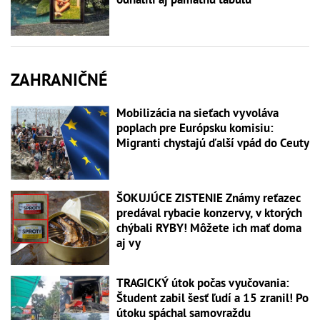
ZAHRANIČNÉ
Mobilizácia na sieťach vyvoláva
poplach pre Európsku komisiu:
Migranti chystajú ďalší vpád do Ceuty
ŠOKUJÚCE ZISTENIE Známy reťazec
predával rybacie konzervy, v ktorých
chýbali RYBY! Môžete ich mať doma
aj vy
TRAGICKÝ útok počas vyučovania:
Študent zabil šesť ľudí a 15 zranil! Po
útoku spáchal samovraždu