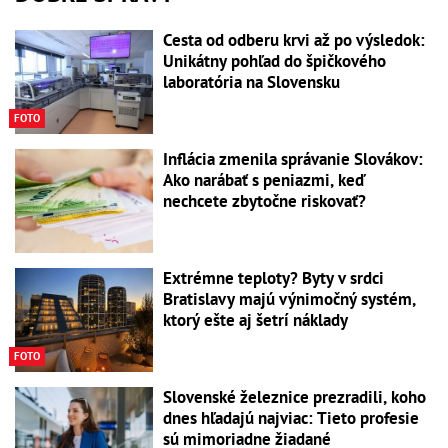
Cesta od odberu krvi až po výsledok:
Unikátny pohľad do špičkového
laboratória na Slovensku
FOTO
Inflácia zmenila správanie Slovákov:
Ako narábať s peniazmi, keď
nechcete zbytočne riskovať?
Extrémne teploty? Byty v srdci
Bratislavy majú výnimočný systém,
ktorý ešte aj šetrí náklady
FOTO
Slovenské železnice prezradili, koho
dnes hľadajú najviac: Tieto profesie
sú mimoriadne žiadané