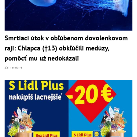
Smrtiaci útok v obľúbenom dovolenkovom
raji: Chlapca (†13) obkľúčili medúzy,
pomôcť mu už nedokázali
Zahraničné