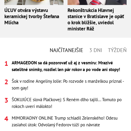
ÚĽUV otvára výstavu
Rekonštrukcia Hlavnej
keramickej tvorby Štefana
stanice v Bratislave je opäť
Mlícha
o krok bližšie, uviedol
minister Ráž
NAJČÍTANEJŠIE
3 DNI
TÝŽDEŇ
ARMAGEDON sa dá pozorovať už aj z vesmíru: Mrazivé
satelitné snímky, rozdiel len pár rokov a po vode ani stopy!
Šok v rodine Angeliny Jolie: Po rozvode s manželkou priznal -
som gay!
ŠOKUJÚCE slová Plačkovej: S Reném dlho tajili... Tomuto po
rokoch uverí málokto!
MIMORIADNY ONLINE Trump schladil Zelenského! Odesu
zasiahol útok: Odvolaný Fedorov túži po návrate