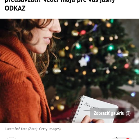
ODKAZ
Zobraziť galériu
(3)
Ilustračné foto (Zdroj: Getty Images)