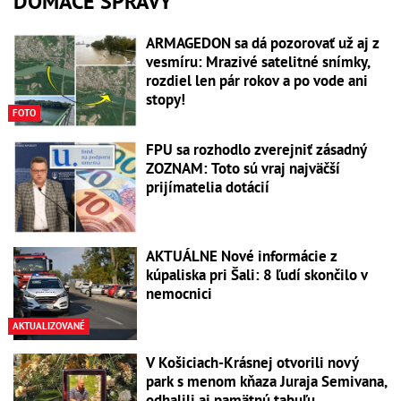
DOMÁCE SPRÁVY
ARMAGEDON sa dá pozorovať už aj z
vesmíru: Mrazivé satelitné snímky,
rozdiel len pár rokov a po vode ani
stopy!
FOTO
FPU sa rozhodlo zverejniť zásadný
ZOZNAM: Toto sú vraj najväčší
prijímatelia dotácií
AKTUÁLNE Nové informácie z
kúpaliska pri Šali: 8 ľudí skončilo v
nemocnici
AKTUALIZOVANÉ
V Košiciach-Krásnej otvorili nový
park s menom kňaza Juraja Semivana,
odhalili aj pamätnú tabuľu