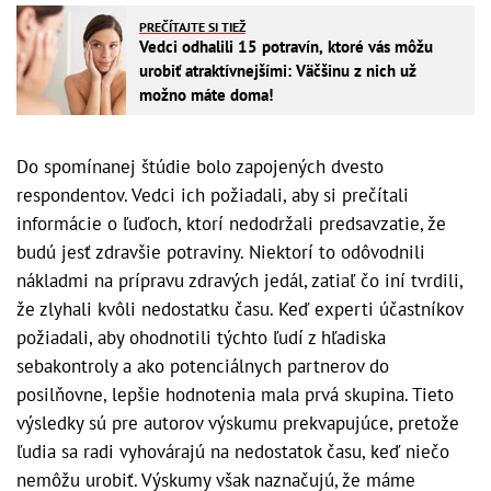
PREČÍTAJTE SI TIEŽ
Vedci odhalili 15 potravín, ktoré vás môžu
urobiť atraktívnejšími: Väčšinu z nich už
možno máte doma!
Do spomínanej štúdie bolo zapojených dvesto
respondentov. Vedci ich požiadali, aby si prečítali
informácie o ľuďoch, ktorí nedodržali predsavzatie, že
budú jesť zdravšie potraviny. Niektorí to odôvodnili
nákladmi na prípravu zdravých jedál, zatiaľ čo iní tvrdili,
že zlyhali kvôli nedostatku času. Keď experti účastníkov
požiadali, aby ohodnotili týchto ľudí z hľadiska
sebakontroly a ako potenciálnych partnerov do
posilňovne, lepšie hodnotenia mala prvá skupina. Tieto
výsledky sú pre autorov výskumu prekvapujúce, pretože
ľudia sa radi vyhovárajú na nedostatok času, keď niečo
nemôžu urobiť. Výskumy však naznačujú, že máme