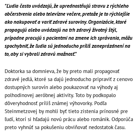
"Ľudia často uvádzajú, že uprednostňujú stravu z rýchleho
občerstvenia alebo televízne večere, pretože je to rýchlejšie
ako nakupovať a variť zdravé suroviny. Organizácie, ktoré
propagujú alebo uvádzajú na trh zdravý životný štýl,
prípadne pracujú s pacientmi na zmene ich správania, môžu
spochybniť, že ľudia sú jednoducho príliš zaneprázdnení na
to, aby si vybrali zdravú možnosť."
Doktorka sa domnieva, že by preto mali propagovať
zdravé jedlá, ktoré sa dajú jednoducho pripraviť z cenovo
dostupných surovín alebo poukazovať na výhody aj
polhodinovej aeróbnej aktivity. Toto by podkopalo
dôveryhodnosť príliš známej výhovorky. Podľa
Steinmetzovej by mohli byť tieto zistenia prínosné pre
ľudí, ktorí si hľadajú novú prácu alebo románik. Odporúča
preto vyhnúť sa pokušeniu obviňovať nedostatok času.