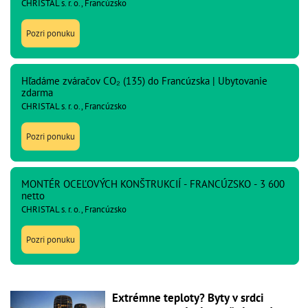
CHRISTAL s. r. o., Francúzsko
Pozri ponuku
Hľadáme zváračov CO₂ (135) do Francúzska | Ubytovanie
zdarma
CHRISTAL s. r. o., Francúzsko
Pozri ponuku
MONTÉR OCEĽOVÝCH KONŠTRUKCIÍ - FRANCÚZSKO - 3 600
netto
CHRISTAL s. r. o., Francúzsko
Pozri ponuku
Extrémne teploty? Byty v srdci