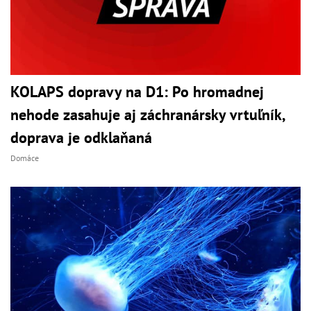
KOLAPS dopravy na D1: Po hromadnej
nehode zasahuje aj záchranársky vrtuľník,
doprava je odklaňaná
Domáce