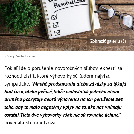
Zobraziť galériu
(3)
(Zdroj: Getty Images)
Pokiaľ ide o porušenie novoročných sľubov, experti sa
rozhodli zistiť, ktoré výhovorky sú ľuďom najviac
sympatické.
"Mnohé predsavzatia alebo záväzky sa týkajú
buď času, alebo peňazí, takže nedostatok jedného alebo
druhého poskytuje dobrú výhovorku na ich porušenie bez
toho, aby to malo negatívny vplyv na to, ako nás vnímajú
ostatní. Tieto dve výhovorky však nie sú rovnako účinné,"
povedala Steinmetzová.