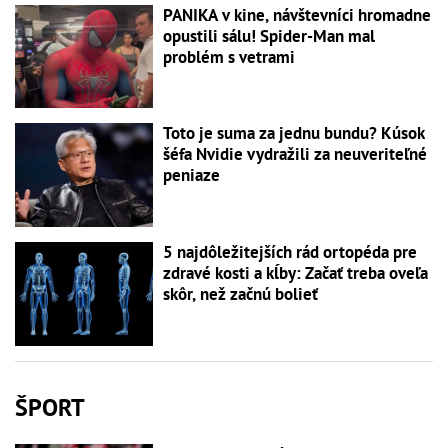
PANIKA v kine, návštevníci hromadne
opustili sálu! Spider-Man mal
problém s vetrami
Toto je suma za jednu bundu? Kúsok
šéfa Nvidie vydražili za neuveriteľné
peniaze
5 najdôležitejších rád ortopéda pre
zdravé kosti a kĺby: Začať treba oveľa
skôr, než začnú bolieť
ŠPORT