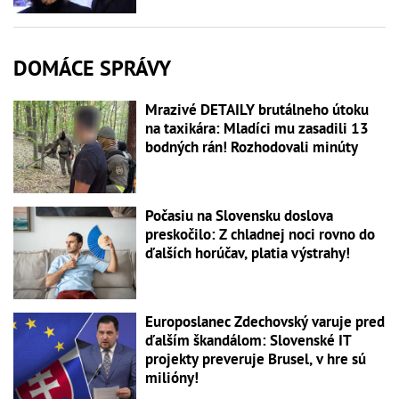
DOMÁCE SPRÁVY
Mrazivé DETAILY brutálneho útoku
na taxikára: Mladíci mu zasadili 13
bodných rán! Rozhodovali minúty
Počasiu na Slovensku doslova
preskočilo: Z chladnej noci rovno do
ďalších horúčav, platia výstrahy!
Europoslanec Zdechovský varuje pred
ďalším škandálom: Slovenské IT
projekty preveruje Brusel, v hre sú
milióny!