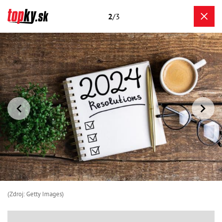
2
/3
(Zdroj: Getty Images)