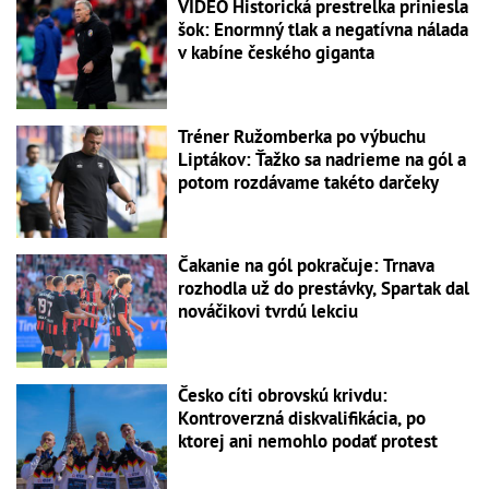
VIDEO Historická prestrelka priniesla
šok: Enormný tlak a negatívna nálada
v kabíne českého giganta
Tréner Ružomberka po výbuchu
Liptákov: Ťažko sa nadrieme na gól a
potom rozdávame takéto darčeky
Čakanie na gól pokračuje: Trnava
rozhodla už do prestávky, Spartak dal
nováčikovi tvrdú lekciu
Česko cíti obrovskú krivdu:
Kontroverzná diskvalifikácia, po
ktorej ani nemohlo podať protest