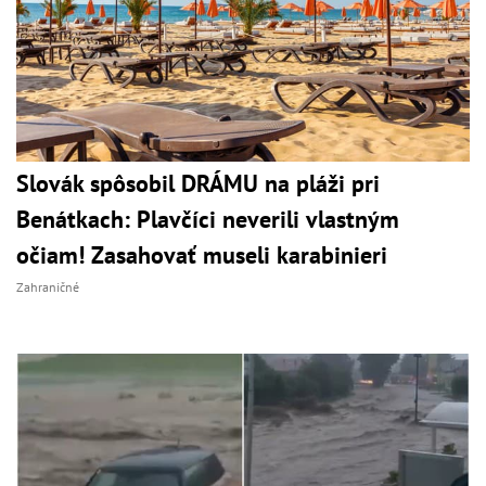
Slovák spôsobil DRÁMU na pláži pri
Benátkach: Plavčíci neverili vlastným
očiam! Zasahovať museli karabinieri
Zahraničné