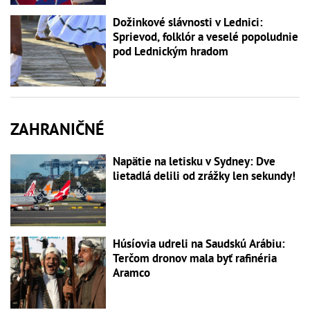
Dožinkové slávnosti v Lednici:
Sprievod, folklór a veselé popoludnie
pod Lednickým hradom
ZAHRANIČNÉ
Napätie na letisku v Sydney: Dve
lietadlá delili od zrážky len sekundy!
Húsíovia udreli na Saudskú Arábiu:
Terčom dronov mala byť rafinéria
Aramco