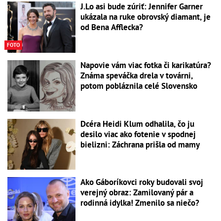
J.Lo asi bude zúriť: Jennifer Garner
ukázala na ruke obrovský diamant, je
od Bena Afflecka?
FOTO
Napovie vám viac fotka či karikatúra?
Známa speváčka drela v továrni,
potom pobláznila celé Slovensko
Dcéra Heidi Klum odhalila, čo ju
desilo viac ako fotenie v spodnej
bielizni: Záchrana prišla od mamy
Ako Gáboríkovci roky budovali svoj
verejný obraz: Zamilovaný pár a
rodinná idylka! Zmenilo sa niečo?