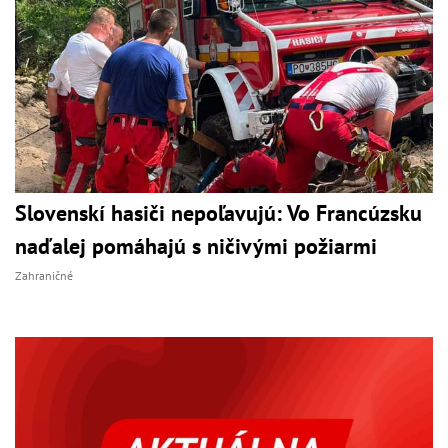
Slovenskí hasiči nepoľavujú: Vo Francúzsku
naďalej pomáhajú s ničivými požiarmi
Zahraničné