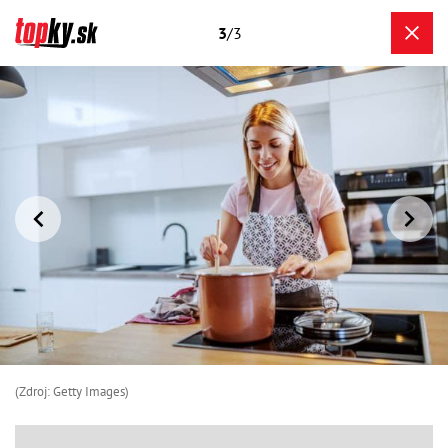
3
/3
(Zdroj: Getty Images)