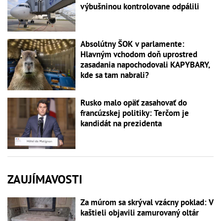
výbušninou kontrolovane odpálili
Absolútny ŠOK v parlamente:
Hlavným vchodom doň uprostred
zasadania napochodovali KAPYBARY,
kde sa tam nabrali?
Rusko malo opäť zasahovať do
francúzskej politiky: Terčom je
kandidát na prezidenta
ZAUJÍMAVOSTI
Za múrom sa skrýval vzácny poklad: V
kaštieli objavili zamurovaný oltár