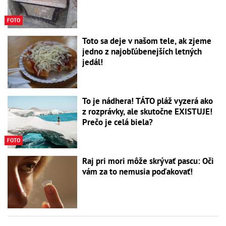
FOTO
Toto sa deje v našom tele, ak zjeme
jedno z najobľúbenejších letných
jedál!
To je nádhera! TÁTO pláž vyzerá ako
z rozprávky, ale skutočne EXISTUJE!
Prečo je celá biela?
FOTO
Raj pri mori môže skrývať pascu: Oči
vám za to nemusia poďakovať!