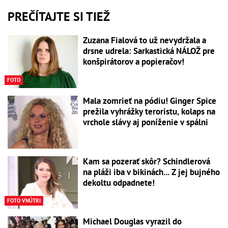
PREČÍTAJTE SI TIEŽ
Zuzana Fialová to už nevydržala a
drsne udrela: Sarkastická NÁLOŽ pre
konšpirátorov a popieračov!
FOTO
Mala zomrieť na pódiu! Ginger Spice
prežila vyhrážky teroristu, kolaps na
vrchole slávy aj poníženie v spálni
Kam sa pozerať skôr? Schindlerová
na pláži iba v bikinách... Z jej bujného
dekoltu odpadnete!
FOTO VNÚTRI
Michael Douglas vyrazil do