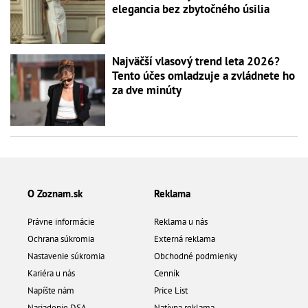
elegancia bez zbytočného úsilia
Najväčší vlasový trend leta 2026?
Tento účes omladzuje a zvládnete ho
za dve minúty
O Zoznam.sk
Reklama
Právne informácie
Reklama u nás
Ochrana súkromia
Externá reklama
Nastavenie súkromia
Obchodné podmienky
Kariéra u nás
Cenník
Napíšte nám
Price List
Nariadenie DSA
Natívna reklama