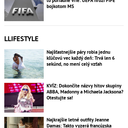
to poriadne vrie: UEFA hrozí FIFE
bojkotom MS
LLIFESTYLE
Najšťastnejšie páry robia jednu
kľúčovú vec každý deň: Trvá len 6
sekúnd, no mení celý vzťah
KVÍZ: Dokončíte názvy hitov skupiny
ABBA, Madonny a Michaela Jacksona?
Otestujte sa!
Najkrajšie letné outfity Jeanne
Damas: Takto vyzerá francúzska