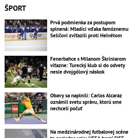
ŠPORT
Prvá podmienka za postupom
splnená: Mladíci vďaka famóznemu
Seličovi zvíťazili proti Helvétom
Fenerbahce s Milanom Škriniarom
víťazne: Turecký klub si do odvety
nesie dvojgólový náskok
Obavy sa naplnili: Carlos Alcaraz
oznámil svetu správu, ktorú sme
nechceli počuť
Na medzinárodnej futbalovej scéne