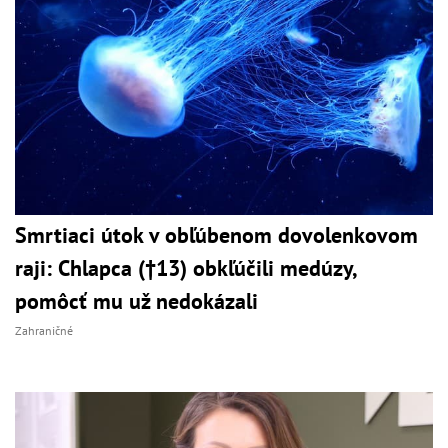
Smrtiaci útok v obľúbenom dovolenkovom
raji: Chlapca (†13) obkľúčili medúzy,
pomôcť mu už nedokázali
Zahraničné