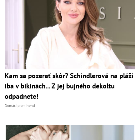
Kam sa pozerať skôr? Schindlerová na pláži
iba v bikinách... Z jej bujného dekoltu
odpadnete!
Domáci prominenti