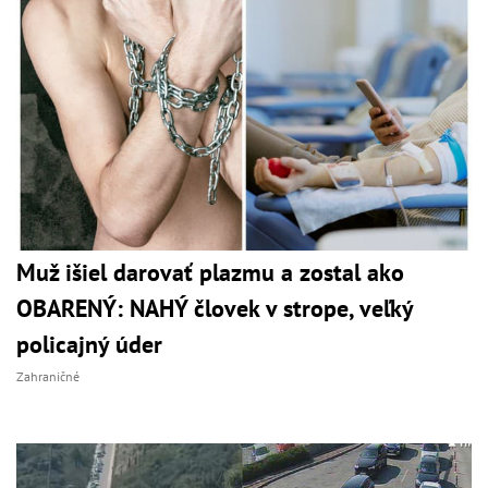
Muž išiel darovať plazmu a zostal ako
OBARENÝ: NAHÝ človek v strope, veľký
policajný úder
Zahraničné