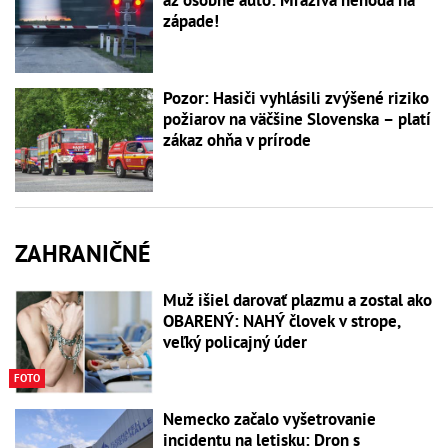
až osobné auto: Mrazivá nehoda na
západe!
Pozor: Hasiči vyhlásili zvýšené riziko
požiarov na väčšine Slovenska – platí
zákaz ohňa v prírode
ZAHRANIČNÉ
Muž išiel darovať plazmu a zostal ako
OBARENÝ: NAHÝ človek v strope,
veľký policajný úder
FOTO
Nemecko začalo vyšetrovanie
incidentu na letisku: Dron s