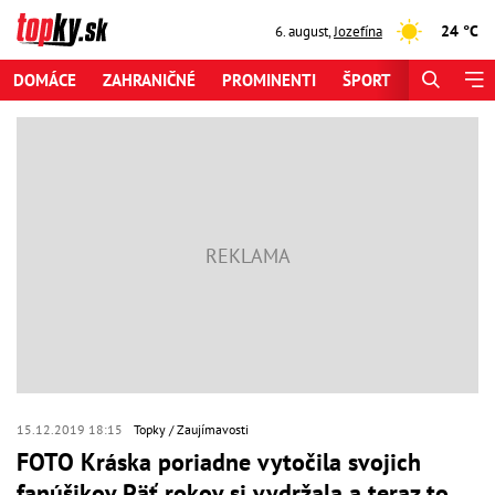
24 °C
6. august
,
Jozefína
DOMÁCE
ZAHRANIČNÉ
PROMINENTI
ŠPORT
ZAUJÍMAV
15.12.2019 18:15
Topky
Zaujímavosti
FOTO Kráska poriadne vytočila svojich
fanúšikov Päť rokov si vydržala a teraz to