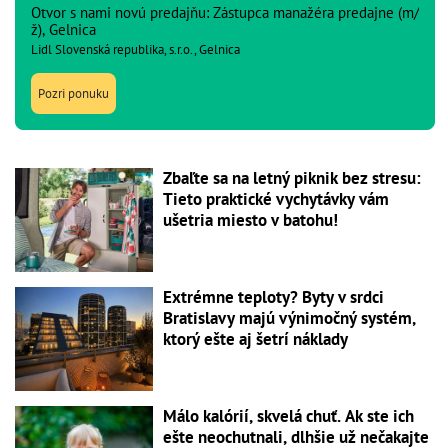
Otvor s nami novú predajňu: Zástupca manažéra predajne (m/
ž), Gelnica
Lidl Slovenská republika, s.r.o., Gelnica
Pozri ponuku
Zbaľte sa na letný piknik bez stresu:
Tieto praktické vychytávky vám
ušetria miesto v batohu!
Extrémne teploty? Byty v srdci
Bratislavy majú výnimočný systém,
ktorý ešte aj šetrí náklady
Málo kalórií, skvelá chuť. Ak ste ich
ešte neochutnali, dlhšie už nečakajte