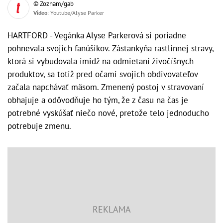
© Zoznam/gab
Video
: Youtube/Alyse Parker
HARTFORD - Vegánka Alyse Parkerová si poriadne
pohnevala svojich fanúšikov. Zástankyňa rastlinnej stravy,
ktorá si vybudovala imidž na odmietaní živočíšnych
produktov, sa totiž pred očami svojich obdivovateľov
začala napchávať mäsom. Zmenený postoj v stravovaní
obhajuje a odôvodňuje ho tým, že z času na čas je
potrebné vyskúšať niečo nové, pretože telo jednoducho
potrebuje zmenu.