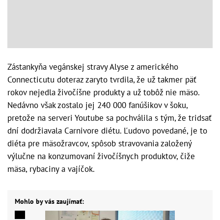
Zástankyňa vegánskej stravy Alyse z amerického
Connecticutu doteraz zaryto tvrdila, že už takmer päť
rokov nejedla živočíšne produkty a už tobôž nie mäso.
Nedávno však zostalo jej 240 000 fanúšikov v šoku,
pretože na serveri Youtube sa pochválila s tým, že tridsať
dní dodržiavala Carnivore diétu. Ľudovo povedané, je to
diéta pre mäsožravcov, spôsob stravovania založený
výlučne na konzumovaní živočíšnych produktov, čiže
mäsa, rybaciny a vajíčok.
Mohlo by vás zaujímať: