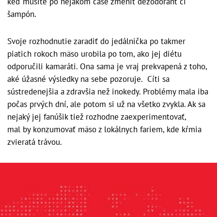
keď musíte po nejakom čase zmeniť dezodorant či
šampón.
Svoje rozhodnutie zaradiť do jedálnička po takmer
piatich rokoch mäso urobila po tom, ako jej diétu
odporučili kamaráti. Ona sama je vraj prekvapená z toho,
aké úžasné výsledky na sebe pozoruje. Cíti sa
sústredenejšia a zdravšia než inokedy. Problémy mala iba
počas prvých dní, ale potom si už na všetko zvykla. Ak sa
nejaký jej fanúšik tiež rozhodne zaexperimentovať,
mal by konzumovať mäso z lokálnych fariem, kde kŕmia
zvieratá trávou.