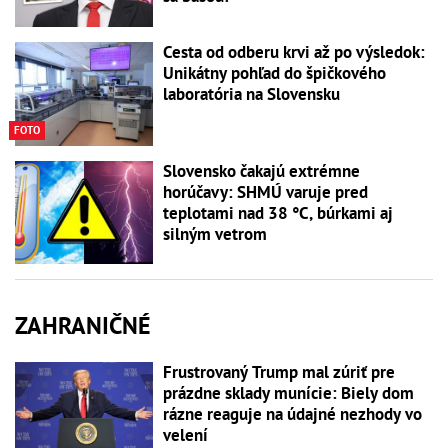
Cesta od odberu krvi až po výsledok:
Unikátny pohľad do špičkového
laboratória na Slovensku
FOTO
Slovensko čakajú extrémne
horúčavy: SHMÚ varuje pred
teplotami nad 38 °C, búrkami aj
silným vetrom
ZAHRANIČNÉ
Frustrovaný Trump mal zúriť pre
prázdne sklady munície: Biely dom
rázne reaguje na údajné nezhody vo
velení