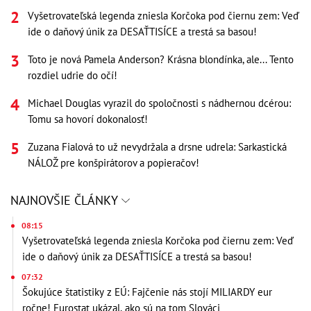
Vyšetrovateľská legenda zniesla Korčoka pod čiernu zem: Veď
ide o daňový únik za DESAŤTISÍCE a trestá sa basou!
Toto je nová Pamela Anderson? Krásna blondínka, ale... Tento
rozdiel udrie do očí!
Michael Douglas vyrazil do spoločnosti s nádhernou dcérou:
Tomu sa hovorí dokonalosť!
Zuzana Fialová to už nevydržala a drsne udrela: Sarkastická
NÁLOŽ pre konšpirátorov a popieračov!
NAJNOVŠIE ČLÁNKY
08:15
Vyšetrovateľská legenda zniesla Korčoka pod čiernu zem: Veď
ide o daňový únik za DESAŤTISÍCE a trestá sa basou!
07:32
Šokujúce štatistiky z EÚ: Fajčenie nás stojí MILIARDY eur
ročne! Eurostat ukázal, ako sú na tom Slováci