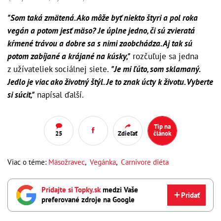
"Som taká zmätená. Ako môže byť niekto štyri a pol roka
vegán a potom jesť mäso? Je úplne jedno, či sú zvieratá
kŕmené trávou a dobre sa s nimi zaobchádza. Aj tak sú
potom zabíjané a krájané na kúsky,"
rozčuľuje sa jedna
z užívateliek sociálnej siete.
"Je mi ľúto, som sklamaný.
Jedlo je viac ako životný štýl. Je to znak úcty k životu. Vyberte
si súcit,"
napísal ďalší.
Tip na
25
Zdieľať
článok
Viac o téme:
Mäsožravec
,
Vegánka
,
Carnivore diéta
Pridajte si Topky.sk
medzi Vaše
Pridať
preferované zdroje na Google