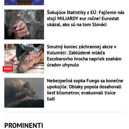
Šokujúce štatistiky z EÚ: Fajčenie nás
stojí MILIARDY eur ročne! Eurostat
ukázal, ako sú na tom Slováci
Smutný koniec záchrannej akcie v
Kolumbii: Zablúdené mláďa
Escobarovho hrocha napriek snahám
úradov uhynulo
FOTO
Nebezpečná sopka Fuego sa konečne
upokojila: Oblaky popola dosahovali
šesť kilometrov, evakuovali tisíce
ľudí
PROMINENTI