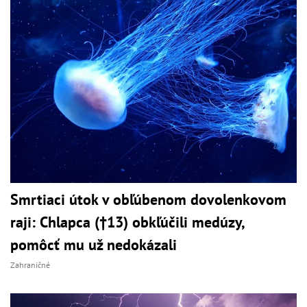
Smrtiaci útok v obľúbenom dovolenkovom
raji: Chlapca (†13) obkľúčili medúzy,
pomôcť mu už nedokázali
Zahraničné