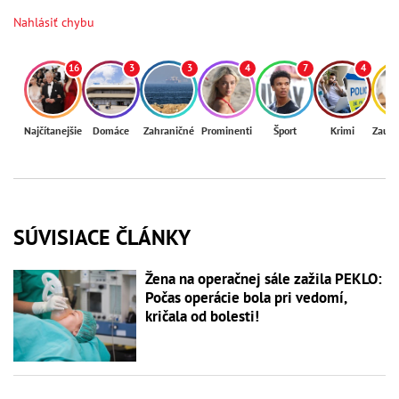
Nahlásiť chybu
16
3
3
4
7
4
Najčítanejšie
Domáce
Zahraničné
Prominenti
Šport
Krimi
Zaují
SÚVISIACE ČLÁNKY
Žena na operačnej sále zažila PEKLO:
Počas operácie bola pri vedomí,
kričala od bolesti!