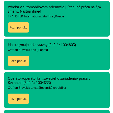
Výroba v automobilovom priemysle | Stabilná práca na 3/4
zmeny. Nástup ihneď!
TRANSFER International Staff k.s., Košice
Pozri ponuku
Majster/majsterka stavby (Ref. č.: 1004803)
Grafton Slovakia s.r.o., Poprad
Pozri ponuku
Operátor/operátorka lisovacieho zariadenia- práca v
Kechneci (Ref. č.: 1004833)
Grafton Slovakia s.r.o., Slovenská republika
Pozri ponuku