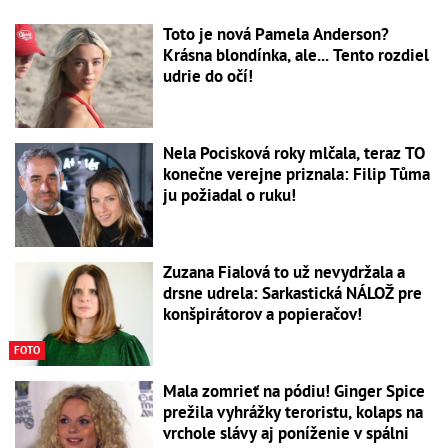
Toto je nová Pamela Anderson?
Krásna blondínka, ale... Tento rozdiel
udrie do očí!
Nela Pocisková roky mlčala, teraz TO
konečne verejne priznala: Filip Tůma
ju požiadal o ruku!
Zuzana Fialová to už nevydržala a
drsne udrela: Sarkastická NÁLOŽ pre
konšpirátorov a popieračov!
FOTO
Mala zomrieť na pódiu! Ginger Spice
prežila vyhrážky teroristu, kolaps na
vrchole slávy aj poníženie v spálni