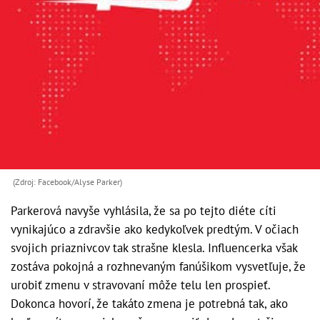
(Zdroj: Facebook/Alyse Parker)
Parkerová navyše vyhlásila, že sa po tejto diéte cíti
vynikajúco a zdravšie ako kedykoľvek predtým. V očiach
svojich priaznivcov tak strašne klesla. Influencerka však
zostáva pokojná a rozhnevaným fanúšikom vysvetľuje, že
urobiť zmenu v stravovaní môže telu len prospieť.
Dokonca hovorí, že takáto zmena je potrebná tak, ako