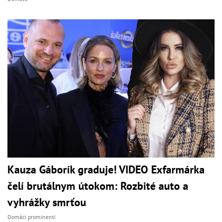
Kauza Gáborík graduje! VIDEO Exfarmárka
čelí brutálnym útokom: Rozbité auto a
vyhrážky smrťou
Domáci prominenti