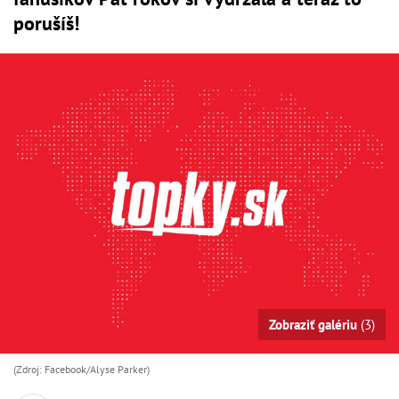
porušíš!
Zobraziť galériu
(3)
(Zdroj: Facebook/Alyse Parker)