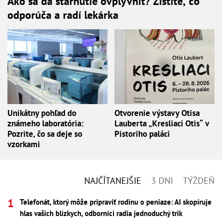
Ako sa dá starnutie ovplyvniť? Zistite, čo
odporúča a radí lekárka
Unikátny pohľad do
Otvorenie výstavy Otisa
známeho laboratória:
Lauberta „Kresliaci Otis“ v
Pozrite, čo sa deje so
Pistoriho paláci
vzorkami
NAJČÍTANEJŠIE
3 DNI
TÝŽDEŇ
Telefonát, ktorý môže pripraviť rodinu o peniaze: AI skopíruje
hlas vašich blízkych, odborníci radia jednoduchý trik