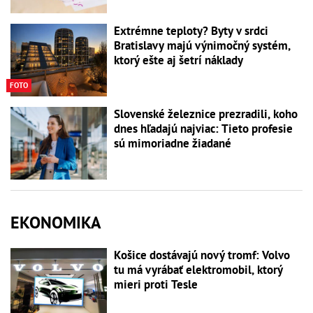
Extrémne teploty? Byty v srdci
Bratislavy majú výnimočný systém,
ktorý ešte aj šetrí náklady
FOTO
Slovenské železnice prezradili, koho
dnes hľadajú najviac: Tieto profesie
sú mimoriadne žiadané
EKONOMIKA
Košice dostávajú nový tromf: Volvo
tu má vyrábať elektromobil, ktorý
mieri proti Tesle