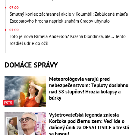
07:00
Smutný koniec záchrannej akcie v Kolumbii: Zablúdené mláďa
Escobarovho hrocha napriek snahám úradov uhynulo
07:00
Toto je nová Pamela Anderson? Krásna blondínka, ale... Tento
rozdiel udrie do očí!
DOMÁCE SPRÁVY
Meteorológovia varujú pred
nebezpečenstvom: Teploty dosiahnu
nad 38 stupňov! Hrozia kolapsy a
búrky
FOTO
Vyšetrovateľská legenda zniesla
Korčoka pod čiernu zem: Veď ide o
daňový únik za DESAŤTISÍCE a trestá
sa basou!