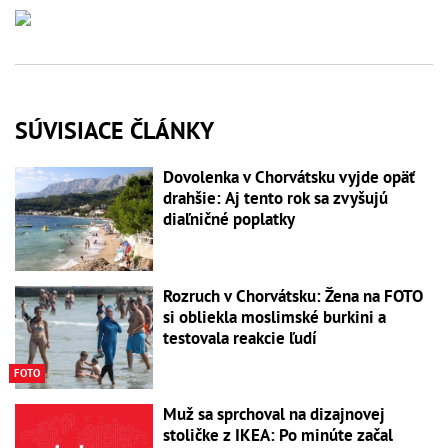
SÚVISIACE ČLÁNKY
Dovolenka v Chorvátsku vyjde opäť
drahšie: Aj tento rok sa zvyšujú
diaľničné poplatky
Rozruch v Chorvátsku: Žena na FOTO
si obliekla moslimské burkini a
testovala reakcie ľudí
FOTO
Muž sa sprchoval na dizajnovej
stoličke z IKEA: Po minúte začal