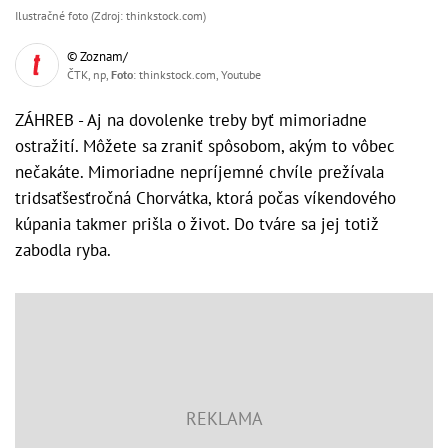
Ilustračné foto (Zdroj: thinkstock.com)
© Zoznam/
ČTK, np,
Foto
: thinkstock.com, Youtube
ZÁHREB - Aj na dovolenke treby byť mimoriadne
ostražití. Môžete sa zraniť spôsobom, akým to vôbec
nečakáte. Mimoriadne nepríjemné chvíle prežívala
tridsaťšesťročná Chorvátka, ktorá počas víkendového
kúpania takmer prišla o život. Do tváre sa jej totiž
zabodla ryba.