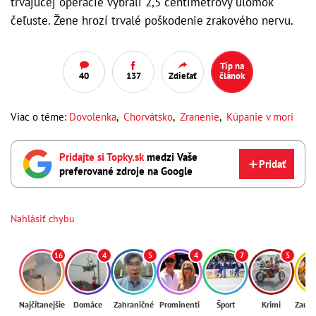
trvajúcej operácie vybrali 2,5 centimetrový úlomok
čeľuste. Žene hrozí trvalé poškodenie zrakového nervu.
Tip na
40
137
Zdieľať
článok
Viac o téme:
Dovolenka
,
Chorvátsko
,
Zranenie
,
Kúpanie v mori
Pridajte si Topky.sk
medzi Vaše
Pridať
preferované zdroje na Google
Nahlásiť chybu
16
4
5
4
7
5
Najčítanejšie
Domáce
Zahraničné
Prominenti
Šport
Krimi
Zaují