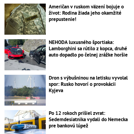
Američan v ruskom väzení bojuje o
život: Rodina žiada jeho okamžité
prepustenie!
NEHODA luxusného športiaka:
Lamborghini sa rútilo z kopca, druhé
auto dopadlo po čelnej zrážke horšie
Dron s výbušninou na letisku vyvolal
spor: Rusko hovorí o provokácii
Kyjeva
Po 12 rokoch prišiel zvrat:
Sedemdesiatnika vydali do Nemecka
pre bankovú lúpež