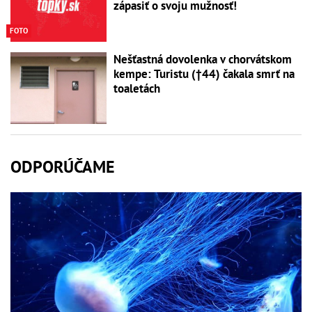
zápasiť o svoju mužnosť!
FOTO
Nešťastná dovolenka v chorvátskom
kempe: Turistu (†44) čakala smrť na
toaletách
ODPORÚČAME