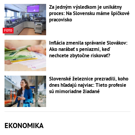
Za jedným výsledkom je unikátny
proces: Na Slovensku máme špičkové
pracovisko
FOTO
Inflácia zmenila správanie Slovákov:
Ako narábať s peniazmi, keď
nechcete zbytočne riskovať?
Slovenské železnice prezradili, koho
dnes hľadajú najviac: Tieto profesie
sú mimoriadne žiadané
EKONOMIKA