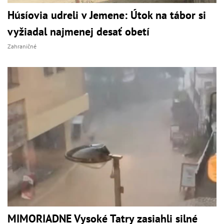
Húsíovia udreli v Jemene: Útok na tábor si
vyžiadal najmenej desať obetí
Zahraničné
MIMORIADNE Vysoké Tatry zasiahli silné