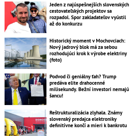
Jeden z najúspešnejších slovenských
cestovateľských projektov sa
rozpadol. Spor zakladateľov vyústil
až do konkurzu
Historický moment v Mochovciach:
Nový jadrový blok má za sebou
rozhodujúci krok k výrobe elektriny
(foto)
Podvod či geniálny ťah? Trump
predáva elite drahocenné
milisekundy. Bežní investori nemajú
šancu!
Reštrukturalizácia zlyhala. Známy
slovenský predajca elektroniky
definitívne končí a mieri k bankrotu