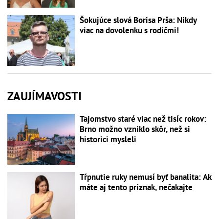
Šokujúce slová Borisa Prša: Nikdy
viac na dovolenku s rodičmi!
ZAUJÍMAVOSTI
Tajomstvo staré viac než tisíc rokov:
Brno možno vzniklo skôr, než si
historici mysleli
Tŕpnutie ruky nemusí byť banalita: Ak
máte aj tento príznak, nečakajte