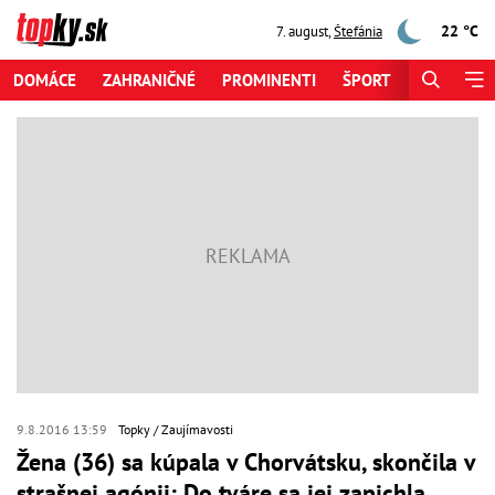
22 °C
7. august
,
Štefánia
DOMÁCE
ZAHRANIČNÉ
PROMINENTI
ŠPORT
ZAUJÍMAV
9.8.2016 13:59
Topky
Zaujímavosti
Žena (36) sa kúpala v Chorvátsku, skončila v
strašnej agónii: Do tváre sa jej zapichla