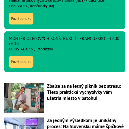
Hľadáme šikovných zváračov hliníka (m/ž) - Čachtice
Manuvia a.s., Trenčiansky kraj
Pozri ponuku
MONTÉR OCEĽOVÝCH KONŠTRUKCIÍ - FRANCÚZSKO - 3 600
netto
CHRISTAL s. r. o., Francúzsko
Pozri ponuku
Zbaľte sa na letný piknik bez stresu:
Tieto praktické vychytávky vám
ušetria miesto v batohu!
Za jedným výsledkom je unikátny
proces: Na Slovensku máme špičkové