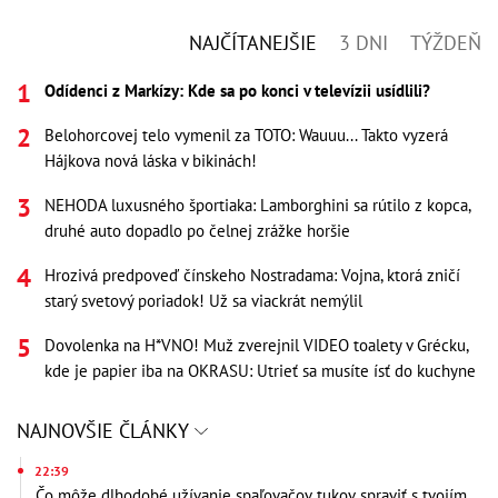
NAJČÍTANEJŠIE
3 DNI
TÝŽDEŇ
Odídenci z Markízy: Kde sa po konci v televízii usídlili?
Belohorcovej telo vymenil za TOTO: Wauuu... Takto vyzerá
Hájkova nová láska v bikinách!
NEHODA luxusného športiaka: Lamborghini sa rútilo z kopca,
druhé auto dopadlo po čelnej zrážke horšie
Hrozivá predpoveď čínskeho Nostradama: Vojna, ktorá zničí
starý svetový poriadok! Už sa viackrát nemýlil
Dovolenka na H*VNO! Muž zverejnil VIDEO toalety v Grécku,
kde je papier iba na OKRASU: Utrieť sa musíte ísť do kuchyne
NAJNOVŠIE ČLÁNKY
22:39
Čo môže dlhodobé užívanie spaľovačov tukov spraviť s tvojím