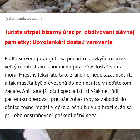
(Zdroj: thinkstock.com)
Turista utrpel bizarný úraz pri obdivovaní slávnej
pamiatky: Dovolenkári dostali varovanie
Podľa servera jutarnji.hr sa podarilo plavkyňu napriek
veľkým bolestiam s pomocou priateľov dostať von z
mora. Miestny lekár ale také zranenie nedokázal ošetriť,
a tak musela byť prevezená do nemocnice v neďalekom
Zadare. Ani tamojší oční špecialisti si však netrúfli
pacientku operovať, pretože zobák ryby sa zabodol do
očnice tesne medzi viečko a očnú buľvu a hrozilo, že sa
pri jeho odstraňovaní poškodí očný nerv.