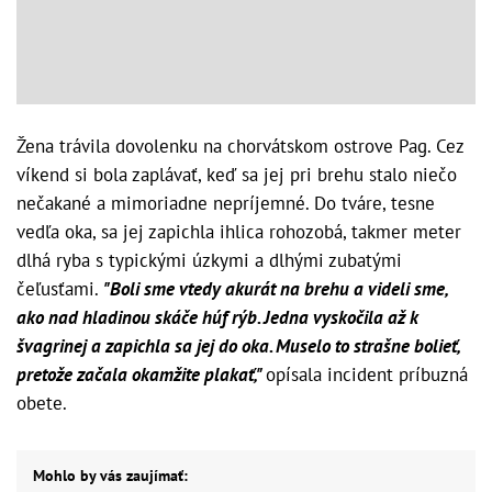
Žena trávila dovolenku na chorvátskom ostrove Pag. Cez
víkend si bola zaplávať, keď sa jej pri brehu stalo niečo
nečakané a mimoriadne nepríjemné. Do tváre, tesne
vedľa oka, sa jej zapichla ihlica rohozobá, takmer meter
dlhá ryba s typickými úzkymi a dlhými zubatými
čeľusťami.
"Boli sme vtedy akurát na brehu a videli sme,
ako nad hladinou skáče húf rýb. Jedna vyskočila až k
švagrinej a zapichla sa jej do oka. Muselo to strašne bolieť,
pretože začala okamžite plakať,"
opísala incident príbuzná
obete.
Mohlo by vás zaujímať: