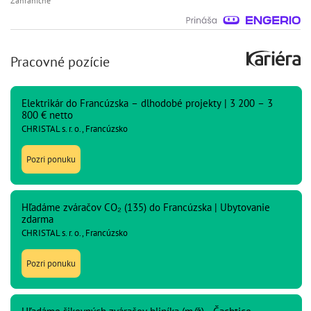
Zahraničné
Pracovné pozície
Elektrikár do Francúzska – dlhodobé projekty | 3 200 – 3
800 € netto
CHRISTAL s. r. o., Francúzsko
Pozri ponuku
Hľadáme zváračov CO₂ (135) do Francúzska | Ubytovanie
zdarma
CHRISTAL s. r. o., Francúzsko
Pozri ponuku