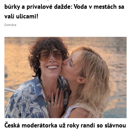
búrky a prívalové dažde: Voda v mestách sa
valí ulicami!
Domáce
Česká moderátorka už roky randí so slávnou