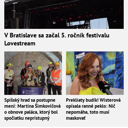
V Bratislave sa začal 5. ročník festivalu
Lovestream
Spišský hrad sa postupne
Prekliaty budík! Wisterová
mení: Martina Šimkovičová
opísala ranné peklo: Nič
o obnove paláca, ktorý bol
nepomáha, toto musí
spočiatku neprístupný
maskovať