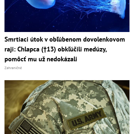
Smrtiaci útok v obľúbenom dovolenkovom
raji: Chlapca (†13) obkľúčili medúzy,
pomôcť mu už nedokázali
Zahraničné