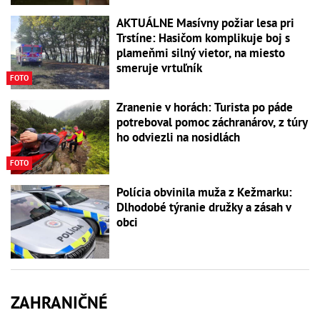
AKTUÁLNE Masívny požiar lesa pri
Trstíne: Hasičom komplikuje boj s
plameňmi silný vietor, na miesto
smeruje vrtuľník
FOTO
Zranenie v horách: Turista po páde
potreboval pomoc záchranárov, z túry
ho odviezli na nosidlách
FOTO
Polícia obvinila muža z Kežmarku:
Dlhodobé týranie družky a zásah v
obci
ZAHRANIČNÉ