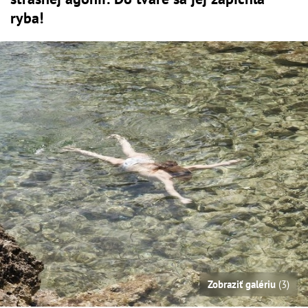
ryba!
Zobraziť galériu
(3)