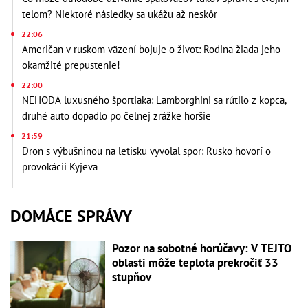
telom? Niektoré následky sa ukážu až neskôr
22:06
Američan v ruskom väzení bojuje o život: Rodina žiada jeho
okamžité prepustenie!
22:00
NEHODA luxusného športiaka: Lamborghini sa rútilo z kopca,
druhé auto dopadlo po čelnej zrážke horšie
21:59
Dron s výbušninou na letisku vyvolal spor: Rusko hovorí o
provokácii Kyjeva
DOMÁCE SPRÁVY
Pozor na sobotné horúčavy: V TEJTO
oblasti môže teplota prekročiť 33
stupňov