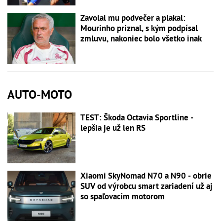
Zavolal mu podvečer a plakal:
Mourinho priznal, s kým podpísal
zmluvu, nakoniec bolo všetko inak
AUTO-MOTO
TEST: Škoda Octavia Sportline -
lepšia je už len RS
Xiaomi SkyNomad N70 a N90 - obrie
SUV od výrobcu smart zariadení už aj
so spaľovacím motorom