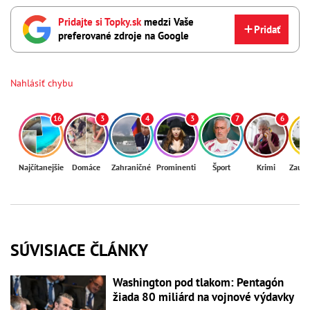
Pridajte si Topky.sk
medzi Vaše
Pridať
preferované zdroje na Google
Nahlásiť chybu
16
3
4
3
7
6
Najčítanejšie
Domáce
Zahraničné
Prominenti
Šport
Krimi
Zaují
SÚVISIACE ČLÁNKY
Washington pod tlakom: Pentagón
žiada 80 miliárd na vojnové výdavky