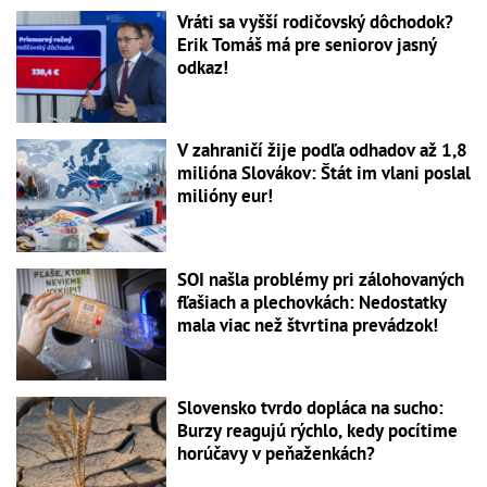
Vráti sa vyšší rodičovský dôchodok?
Erik Tomáš má pre seniorov jasný
odkaz!
V zahraničí žije podľa odhadov až 1,8
milióna Slovákov: Štát im vlani poslal
milióny eur!
SOI našla problémy pri zálohovaných
fľašiach a plechovkách: Nedostatky
mala viac než štvrtina prevádzok!
Slovensko tvrdo dopláca na sucho:
Burzy reagujú rýchlo, kedy pocítime
horúčavy v peňaženkách?