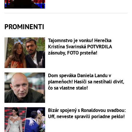
PROMINENTI
Tajomnstvo je vonku! Herečka
Kristína Svarinská POTVRDILA
zásnuby, FOTO prsteňa!
Dom speváka Daniela Landu v
plameňoch! Hasiči sa nestíhali diviť,
čo sa vlastne stalo!
Bizár spojený s Ronaldovou svadbou:
Uff, neveste spravili poriadne peklo!