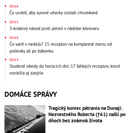
10:16
Čo urobiť, aby surové uhorky zostali chrumkavé
10:15
3-krokový návod proti plesni v nádobe kávovaru
10:14
Čo variť v nedeľu? 15 receptov na kompletné menu od
polievky až po bábovku
10:13
Studené obedy do horúcich dní: 17 ľahkých receptov, ktoré
osviežia aj zasýtia
DOMÁCE SPRÁVY
Tragický koniec pátrania na Dunaji:
Nezvestného Roberta (†61) našli po
dňoch bez známok života