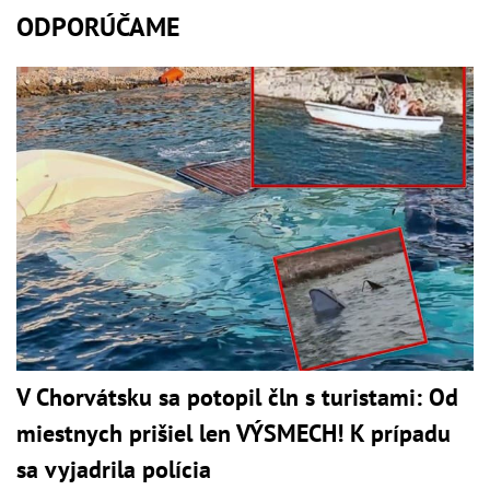
ODPORÚČAME
V Chorvátsku sa potopil čln s turistami: Od
miestnych prišiel len VÝSMECH! K prípadu
sa vyjadrila polícia