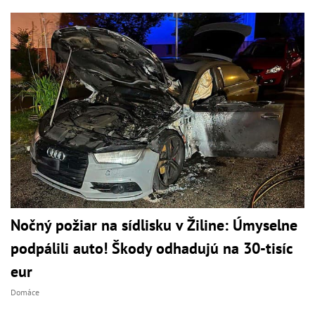
Nočný požiar na sídlisku v Žiline: Úmyselne
podpálili auto! Škody odhadujú na 30-tisíc
eur
Domáce