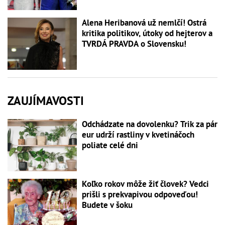
Alena Heribanová už nemlčí! Ostrá
kritika politikov, útoky od hejterov a
TVRDÁ PRAVDA o Slovensku!
ZAUJÍMAVOSTI
Odchádzate na dovolenku? Trik za pár
eur udrží rastliny v kvetináčoch
poliate celé dni
Koľko rokov môže žiť človek? Vedci
prišli s prekvapivou odpoveďou!
Budete v šoku