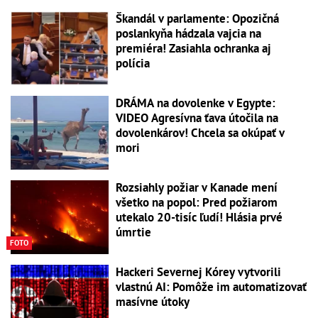
Škandál v parlamente: Opozičná
poslankyňa hádzala vajcia na
premiéra! Zasiahla ochranka aj
polícia
DRÁMA na dovolenke v Egypte:
VIDEO Agresívna ťava útočila na
dovolenkárov! Chcela sa okúpať v
mori
Rozsiahly požiar v Kanade mení
všetko na popol: Pred požiarom
utekalo 20-tisíc ľudí! Hlásia prvé
úmrtie
FOTO
Hackeri Severnej Kórey vytvorili
vlastnú AI: Pomôže im automatizovať
masívne útoky