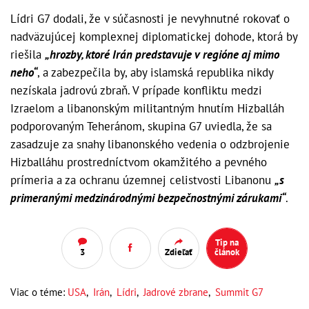
Lídri G7 dodali, že v súčasnosti je nevyhnutné rokovať o
nadväzujúcej komplexnej diplomatickej dohode, ktorá by
riešila
„hrozby, ktoré Irán predstavuje v regióne aj mimo
neho“
, a zabezpečila by, aby islamská republika nikdy
nezískala jadrovú zbraň. V prípade konfliktu medzi
Izraelom a libanonským militantným hnutím Hizballáh
podporovaným Teheránom, skupina G7 uviedla, že sa
zasadzuje za snahy libanonského vedenia o odzbrojenie
Hizballáhu prostredníctvom okamžitého a pevného
prímeria a za ochranu územnej celistvosti Libanonu
„s
primeranými medzinárodnými bezpečnostnými zárukami“
.
Tip na
3
Zdieľať
článok
Viac o téme:
USA
,
Irán
,
Lídri
,
Jadrové zbrane
,
Summit G7