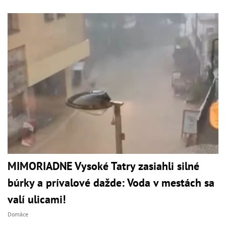
MIMORIADNE Vysoké Tatry zasiahli silné
búrky a prívalové dažde: Voda v mestách sa
valí ulicami!
Domáce