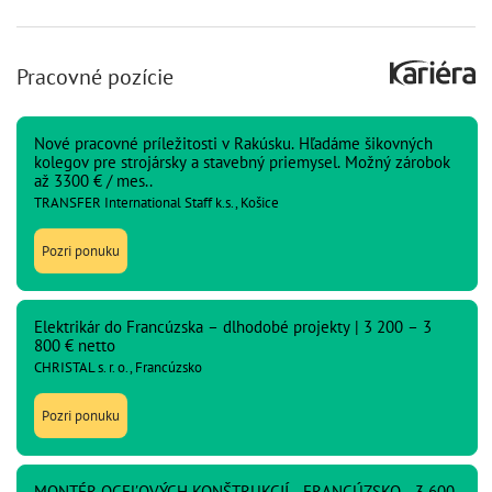
Pracovné pozície
Nové pracovné príležitosti v Rakúsku. Hľadáme šikovných
kolegov pre strojársky a stavebný priemysel. Možný zárobok
až 3300 € / mes..
TRANSFER International Staff k.s., Košice
Pozri ponuku
Elektrikár do Francúzska – dlhodobé projekty | 3 200 – 3
800 € netto
CHRISTAL s. r. o., Francúzsko
Pozri ponuku
MONTÉR OCEĽOVÝCH KONŠTRUKCIÍ - FRANCÚZSKO - 3 600