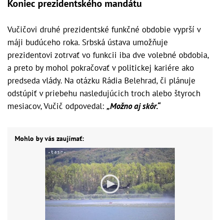
Koniec prezidentského mandátu
Vučičovi druhé prezidentské funkčné obdobie vyprší v
máji budúceho roka. Srbská ústava umožňuje
prezidentovi zotrvať vo funkcii iba dve volebné obdobia,
a preto by mohol pokračovať v politickej kariére ako
predseda vlády. Na otázku Rádia Belehrad, či plánuje
odstúpiť v priebehu nasledujúcich troch alebo štyroch
mesiacov, Vučič odpovedal:
„Možno aj skôr.“
Mohlo by vás zaujímať: