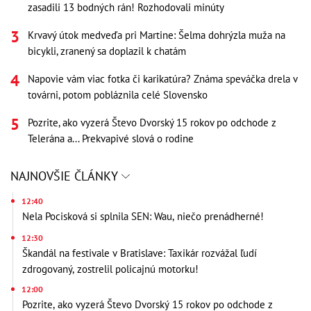
zasadili 13 bodných rán! Rozhodovali minúty
Krvavý útok medveďa pri Martine: Šelma dohrýzla muža na
bicykli, zranený sa doplazil k chatám
Napovie vám viac fotka či karikatúra? Známa speváčka drela v
továrni, potom pobláznila celé Slovensko
Pozrite, ako vyzerá Števo Dvorský 15 rokov po odchode z
Telerána a... Prekvapivé slová o rodine
NAJNOVŠIE ČLÁNKY
12:40
Nela Pocisková si splnila SEN: Wau, niečo prenádherné!
12:30
Škandál na festivale v Bratislave: Taxikár rozvážal ľudí
zdrogovaný, zostrelil policajnú motorku!
12:00
Pozrite, ako vyzerá Števo Dvorský 15 rokov po odchode z