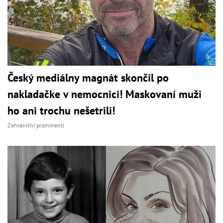
Český mediálny magnát skončil po
nakladačke v nemocnici! Maskovaní muži
ho ani trochu nešetrili!
Zahraniční prominenti