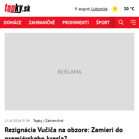
30 °C
9. august
,
Ľubomíra
DOMÁCE
ZAHRANIČNÉ
PROMINENTI
ŠPORT
ZAUJÍMAV
11.6.2026 9:36
Topky
Zahraničné
Rezignácia Vučiča na obzore: Zamieri do
premiérskeho kresla?