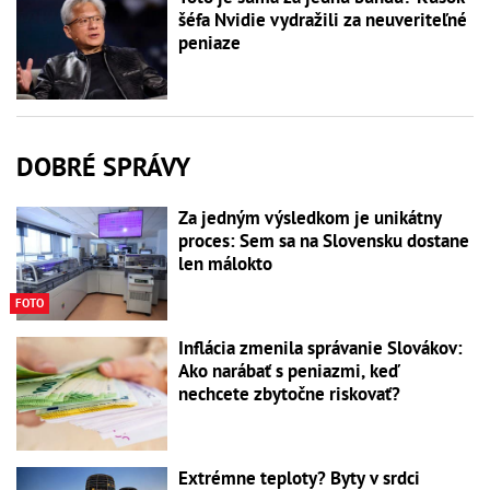
šéfa Nvidie vydražili za neuveriteľné
peniaze
DOBRÉ SPRÁVY
Za jedným výsledkom je unikátny
proces: Sem sa na Slovensku dostane
len málokto
FOTO
Inflácia zmenila správanie Slovákov:
Ako narábať s peniazmi, keď
nechcete zbytočne riskovať?
Extrémne teploty? Byty v srdci