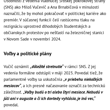
Osobnosti z vedenia vládnucej Srbskej pokrokovej strany
(SNS) ako Miloš Vučevič a Ana Brnabičová v minulosti
naznačili, že by mohol pokračovať v politickej kariére ako
premiér. V súčasnej funkcii čelí rastúcemu tlaku na
rezignáciu uprostred dlhodobých študentských a
občianskych protestov po nešťastí na železničnej stanici
v Novom Sade v novembri 2024.
Voľby a politické plány
Vučič oznámil
„dôležité stretnutie“
v rámci SNS. Z jej
vedenia formálne odstúpil v máji 2023. Povedal tiež, že
parlamentné voľby sa uskutočnia
„v priebehu niekoľkých
mesiacov“
, a ich presné načasovanie označil za technickú
záležitosť.
„Voľby budú o tri alebo štyri mesiace. Nebudú v
júli ani v auguste a či ich dovtedy vyhlásia, je iná vec,“
povedal.