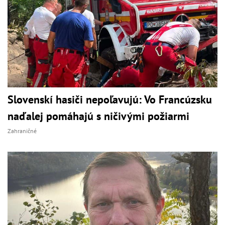
Slovenskí hasiči nepoľavujú: Vo Francúzsku
naďalej pomáhajú s ničivými požiarmi
Zahraničné