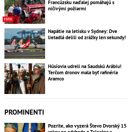
Francúzsku naďalej pomáhajú s
ničivými požiarmi
FOTO
Napätie na letisku v Sydney: Dve
lietadlá delili od zrážky len sekundy!
Húsíovia udreli na Saudskú Arábiu!
Terčom dronov mala byť rafinéria
Aramco
PROMINENTI
Pozrite, ako vyzerá Števo Dvorský 15
rokov po odchode z Telerána a...