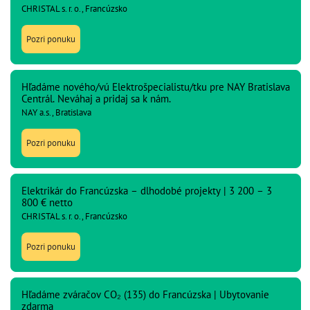
CHRISTAL s. r. o., Francúzsko
Pozri ponuku
Hľadáme nového/vú Elektrošpecialistu/tku pre NAY Bratislava
Centrál. Neváhaj a pridaj sa k nám.
NAY a.s., Bratislava
Pozri ponuku
Elektrikár do Francúzska – dlhodobé projekty | 3 200 – 3
800 € netto
CHRISTAL s. r. o., Francúzsko
Pozri ponuku
Hľadáme zváračov CO₂ (135) do Francúzska | Ubytovanie
zdarma