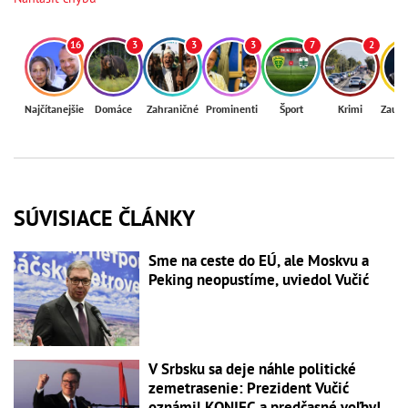
16
3
3
3
7
2
Najčítanejšie
Domáce
Zahraničné
Prominenti
Šport
Krimi
Zaují
SÚVISIACE ČLÁNKY
Sme na ceste do EÚ, ale Moskvu a
Peking neopustíme, uviedol Vučić
V Srbsku sa deje náhle politické
zemetrasenie: Prezident Vučić
oznámil KONIEC a predčasné voľby!