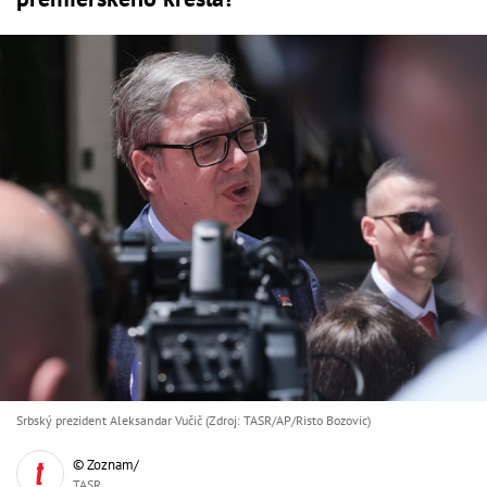
Srbský prezident Aleksandar Vučič (Zdroj: TASR/AP/Risto Bozovic)
© Zoznam/
TASR