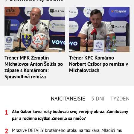
Tréner MFK Zemplín
Tréner KFC Komárno
Michalovce Anton Šoltis po
Norbert Czibor po remíze v
zápase s Komárnom:
Michalovciach
Spravodlivá remíza
NAJČÍTANEJŠIE
3 DNI
TÝŽDEŇ
Ako Gáboríkovci roky budovali svoj verejný obraz: Zamilovaný
pár a rodinná idylka! Zmenilo sa niečo?
Mrazivé DETAILY brutálneho útoku na taxikára: Mladíci mu