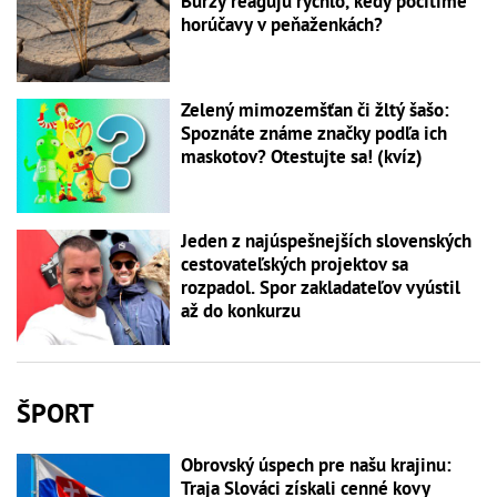
Burzy reagujú rýchlo, kedy pocítime
horúčavy v peňaženkách?
Zelený mimozemšťan či žltý šašo:
Spoznáte známe značky podľa ich
maskotov? Otestujte sa! (kvíz)
Jeden z najúspešnejších slovenských
cestovateľských projektov sa
rozpadol. Spor zakladateľov vyústil
až do konkurzu
ŠPORT
Obrovský úspech pre našu krajinu:
Traja Slováci získali cenné kovy