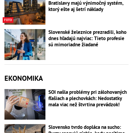
Bratislavy majú výnimočný systém,
ktorý ešte aj šetrí náklady
FOTO
Slovenské železnice prezradili, koho
dnes hľadajú najviac: Tieto profesie
sú mimoriadne žiadané
EKONOMIKA
SOI našla problémy pri zálohovaných
fľašiach a plechovkách: Nedostatky
mala viac než štvrtina prevádzok!
Slovensko tvrdo dopláca na sucho: