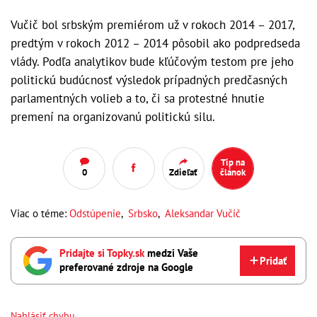
Vučič bol srbským premiérom už v rokoch 2014 – 2017,
predtým v rokoch 2012 – 2014 pôsobil ako podpredseda
vlády. Podľa analytikov bude kľúčovým testom pre jeho
politickú budúcnosť výsledok prípadných predčasných
parlamentných volieb a to, či sa protestné hnutie
premení na organizovanú politickú silu.
Tip na
0
Zdieľať
článok
Viac o téme:
Odstúpenie
,
Srbsko
,
Aleksandar Vučič
Pridajte si Topky.sk
medzi Vaše
Pridať
preferované zdroje na Google
Nahlásiť chybu