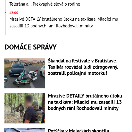
Telerána a... Prekvapivé slová o rodine
12:00
Mrazivé DETAILY brutálneho útoku na taxikára: Mladíci mu
zasadili 13 bodných rán! Rozhodovali minúty
DOMÁCE SPRÁVY
Škandál na festivale v Bratislave:
Taxikár rozvážal ľudí zdrogovaný,
zostrelil policajnú motorku!
Mrazivé DETAILY brutálneho útoku
na taxikára: Mladíci mu zasadili 13
bodných rán! Rozhodovali minúty
Potýčka v Malackách skončila