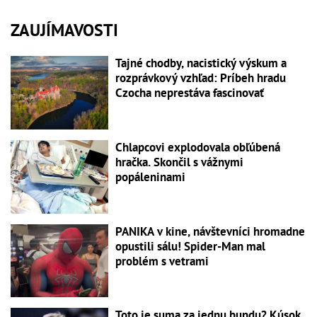
ZAUJÍMAVOSTI
Tajné chodby, nacistický výskum a
rozprávkový vzhľad: Príbeh hradu
Czocha neprestáva fascinovať
Chlapcovi explodovala obľúbená
hračka. Skončil s vážnymi
popáleninami
PANIKA v kine, návštevníci hromadne
opustili sálu! Spider-Man mal
problém s vetrami
Toto je suma za jednu bundu? Kúsok