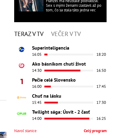
Manžel ma neustále podvádzal:
Sex s inými ženami zastavil až po
tom, čo sa stala táto jedna vec
TERAZ V TV
VEČER V TV
Superinteligencia
16:05
18:20
Ako básnikom chutí život
14:30
16:50
Pečie celé Slovensko
16:00
17:45
Chuť na lásku
15:45
17:30
Twilight sága: Úsvit - 2 časť
14:00
16:25
Navoľ stanice
Celý program