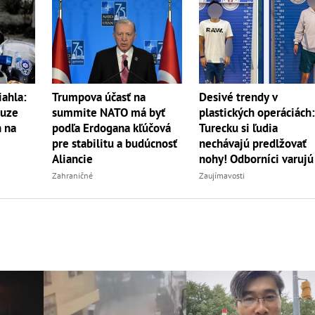
iahla:
Trumpova účasť na
Desivé trendy v
auze
summite NATO má byť
plastických operáciách:
h na
podľa Erdogana kľúčová
Turecku si ľudia
j
pre stabilitu a budúcnosť
nechávajú predlžovať
Aliancie
nohy! Odborníci varujú
Zahraničné
Zaujímavosti