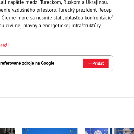
lali napätie medzi Tureckom, Ruskom a Ukrajinou.
ušenie vzdušného priestoru. Turecký prezident Recep
e Čierne more sa nesmie stať „oblasťou konfrontácie“
u civilnej plavby a energetickej infraštruktúry.
reži
referované zdroje na Google
Pridať