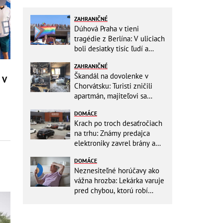
ZAHRANIČNÉ
Dúhová Praha v tieni
tragédie z Berlína: V uliciach
boli desiatky tisíc ľudí a
stovky policajtov
ZAHRANIČNÉ
Škandál na dovolenke v
 V
Chorvátsku: Turisti zničili
apartmán, majiteľovi sa
vysmievali a ešte chcú
DOMÁCE
preplatiť hotel
Krach po troch desaťročiach
na trhu: Známy predajca
elektroniky zavrel brány a
mieri do bankrotu!
DOMÁCE
Neznesiteľné horúčavy ako
vážna hrozba: Lekárka varuje
pred chybou, ktorú robí
väčšina starších ľudí!