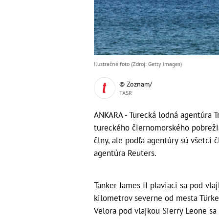
Ilustračné foto (Zdroj: Getty Images)
© Zoznam/
TASR
ANKARA - Turecká lodná agentúra Tr
tureckého čiernomorského pobrežia 
člny, ale podľa agentúry sú všetci 
agentúra Reuters.
Tanker James II plaviaci sa pod vla
kilometrov severne od mesta Türkel
Velora pod vlajkou Sierry Leone sa n