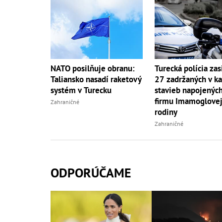
NATO posilňuje obranu:
Turecká polícia zas
Taliansko nasadí raketový
27 zadržaných v k
systém v Turecku
stavieb napojenýc
firmu Imamoglove
Zahraničné
rodiny
Zahraničné
ODPORÚČAME