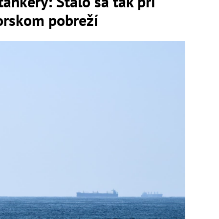
tankery: Stalo sa tak pri
orskom pobreží