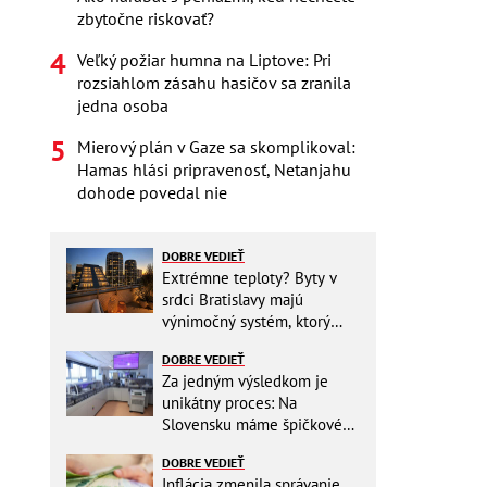
zbytočne riskovať?
Veľký požiar humna na Liptove: Pri
rozsiahlom zásahu hasičov sa zranila
jedna osoba
Mierový plán v Gaze sa skomplikoval:
Hamas hlási pripravenosť, Netanjahu
dohode povedal nie
DOBRE VEDIEŤ
Extrémne teploty? Byty v
srdci Bratislavy majú
výnimočný systém, ktorý
ešte aj šetrí náklady
DOBRE VEDIEŤ
Za jedným výsledkom je
unikátny proces: Na
Slovensku máme špičkové
pracovisko
DOBRE VEDIEŤ
Inflácia zmenila správanie