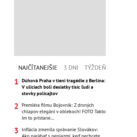
NAJČÍTANEJŠIE
3 DNI
TÝŽDEŇ
Dúhová Praha v tieni tragédie z Berlína:
V uliciach boli desiatky tisíc ľudí a
stovky policajtov
Premiéra filmu Bojovník: Z drsných
chlapov elegáni v oblekoch! FOTO Takto
im to pristane...
Inflácia zmenila správanie Slovákov:
Ako narábať s peniazmi, keď nechcete