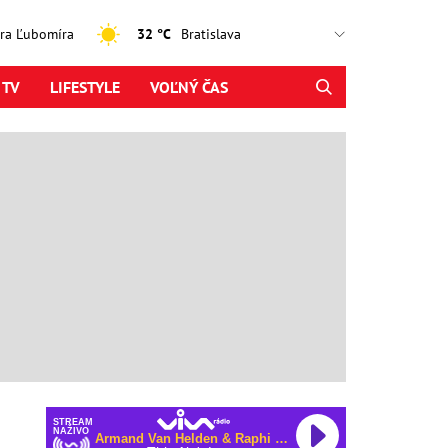
jtra Ľubomíra
32 °C
 TV
LIFESTYLE
VOĽNÝ ČAS
STREAM
NAŽIVO
Armand Van Helden & Raphi & George Reid