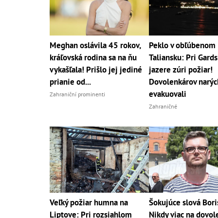
Meghan oslávila 45 rokov,
Peklo v obľúbenom
kráľovská rodina sa na ňu
Taliansku: Pri Gard
vykašľala! Prišlo jej jediné
jazere zúri požiar!
prianie od...
Dovolenkárov narýc
evakuovali
Zahraniční prominenti
Zahraničné
Veľký požiar humna na
Šokujúce slová Bori
Liptove: Pri rozsiahlom
Nikdy viac na dovol