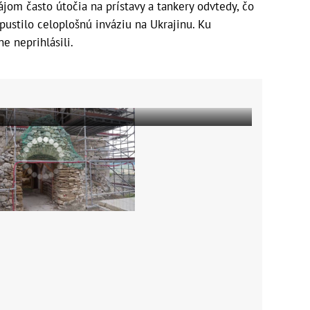
ájom často útočia na prístavy a tankery odvtedy, čo
pustilo celoplošnú inváziu na Ukrajinu. Ku
e neprihlásili.