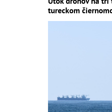
Útok dronov na tri 
tureckom čiernom