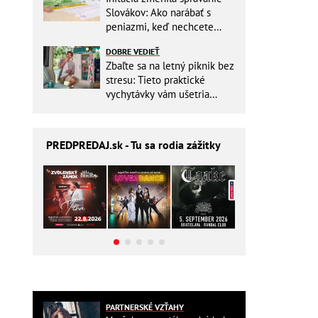
Slovákov: Ako narábať s
peniazmi, keď nechcete
zbytočne riskovať?
DOBRE VEDIEŤ
Zbaľte sa na letný piknik bez
stresu: Tieto praktické
vychytávky vám ušetria
miesto v batohu!
PREDPREDAJ
.sk - Tu sa rodia zážitky
PARTNERSKÉ VZŤAHY