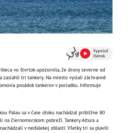
Vypočuť
článok
ibeca vo štvrtok upozornila, že drony severne od
zasiahli tri tankery. Na miesto vyslali záchranné
členovia posádok tankerov v poriadku. Informuje
jkou Palau sa v čase útoku nachádzal približne 80
i na čiernomorskom pobreží. Tankery Altura a ​
achádzali v neďalekej oblasti. Všetky tri sa plavili