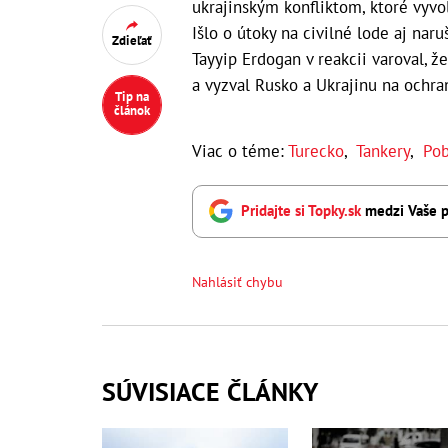
ukrajinským konfliktom, ktoré vyvo
Išlo o útoky na civilné lode aj nar
Zdieľať
Tayyip Erdogan v reakcii varoval, ž
a vyzval Rusko a Ukrajinu na ochran
Tip na
článok
Viac o téme:
Turecko
,
Tankery
,
Pob
Pridajte si Topky.sk
medzi Vaše p
Nahlásiť chybu
SÚVISIACE ČLÁNKY