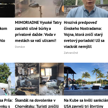
MIMORIADNE Vysoké Tatry
Hrozivá predpoveď
skom
zasiahli silné búrky a
čínskeho Nostradama:
prívalové dažde: Voda v
Vojna, ktorá zničí starý
hlo
mestách sa valí ulicami!
svetový poriadok! Už sa
viackrát nemýlil
Domáce
Zahraničné
sa Prša:
Škandál na dovolenke v
Na Kube sa kvôli sankciá
enku s
Chorvátsku: Turisti zničili
USA zavreli tri štvrtiny