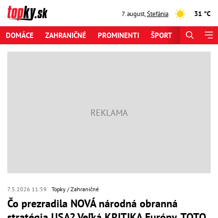
31 °C
7. august
,
Štefánia
DOMÁCE
ZAHRANIČNÉ
PROMINENTI
ŠPORT
ZAUJÍMAV
7.5.2026 11:59
Topky
Zahraničné
Čo prezradila NOVÁ národná obranná
stratégia USA? Veľká KRITIKA Európy, TOTO