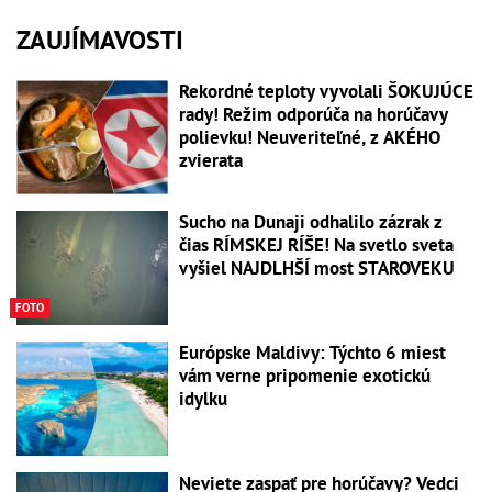
ZAUJÍMAVOSTI
Rekordné teploty vyvolali ŠOKUJÚCE
rady! Režim odporúča na horúčavy
polievku! Neuveriteľné, z AKÉHO
zvierata
Sucho na Dunaji odhalilo zázrak z
čias RÍMSKEJ RÍŠE! Na svetlo sveta
vyšiel NAJDLHŠÍ most STAROVEKU
FOTO
Európske Maldivy: Týchto 6 miest
vám verne pripomenie exotickú
idylku
Neviete zaspať pre horúčavy? Vedci