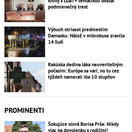
knihy s LGBT+ tematikou dostal
podmienečný trest
Výbuch otriasol predmestím
Damasku: Nálož v mikrobuse zranila
14 ľudí
Rakúska dedina láka neuveriteľným
počasím: Európa sa varí, no tu cez
týždeň namerali iba 10 stupňov
PROMINENTI
Šokujúce slová Borisa Prša: Nikdy
viac na dovolenku s rodičmi!