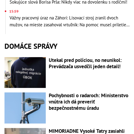
Šokujúce slová Borisa Prša: Nikdy viac na dovolenku s rodičmi!
15:59
Vážny pracovný úraz na Záhorí: Lisovací stroj zranil dvoch
mužov, na mieste zasahoval vrtuľník: Na pomoc musel priletieť
vrtuľník
DOMÁCE SPRÁVY
Utekal pred políciou, no neunikol:
Prevádzača usvedčil jeden detail!
Pochybnosti o radaroch: Ministerstvo
vnútra ich dá preveriť
bezpečnostnému úradu
MIMORIADNE Vysoké Tatry zasiahli