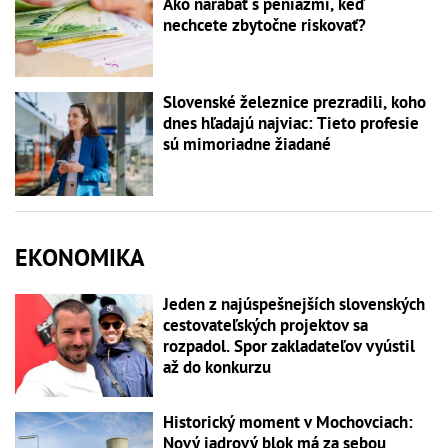
Ako narábať s peniazmi, keď
nechcete zbytočne riskovať?
Slovenské železnice prezradili, koho
dnes hľadajú najviac: Tieto profesie
sú mimoriadne žiadané
EKONOMIKA
Jeden z najúspešnejších slovenských
cestovateľských projektov sa
rozpadol. Spor zakladateľov vyústil
až do konkurzu
Historický moment v Mochovciach:
Nový jadrový blok má za sebou