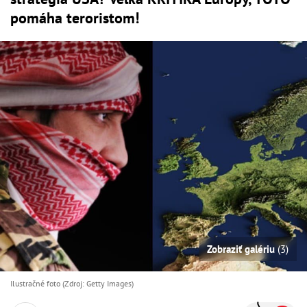
pomáha teroristom!
Zobraziť galériu
(3)
Ilustračné foto (Zdroj: Getty Images)