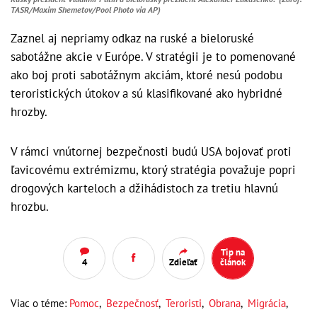
TASR/Maxim Shemetov/Pool Photo via AP)
Zaznel aj nepriamy odkaz na ruské a bieloruské
sabotážne akcie v Európe. V stratégii je to pomenované
ako boj proti sabotážnym akciám, ktoré nesú podobu
teroristických útokov a sú klasifikované ako hybridné
hrozby.
V rámci vnútornej bezpečnosti budú USA bojovať proti
ľavicovému extrémizmu, ktorý stratégia považuje popri
drogových karteloch a džihádistoch za tretiu hlavnú
hrozbu.
Tip na
4
Zdieľať
článok
Viac o téme:
Pomoc
,
Bezpečnosť
,
Teroristi
,
Obrana
,
Migrácia
,