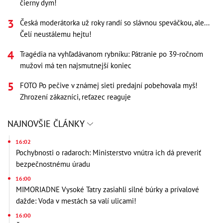
čierny dym!
Česká moderátorka už roky randí so slávnou speváčkou, ale...
Čelí neustálemu hejtu!
Tragédia na vyhľadávanom rybníku: Pátranie po 39-ročnom
mužovi má ten najsmutnejší koniec
FOTO Po pečive v známej sieti predajní pobehovala myš!
Zhrození zákazníci, reťazec reaguje
NAJNOVŠIE ČLÁNKY
16:02
Pochybnosti o radaroch: Ministerstvo vnútra ich dá preveriť
bezpečnostnému úradu
16:00
MIMORIADNE Vysoké Tatry zasiahli silné búrky a prívalové
dažde: Voda v mestách sa valí ulicami!
16:00