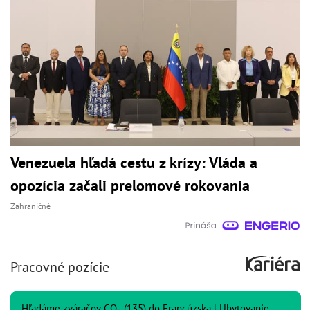
Venezuela hľadá cestu z krízy: Vláda a
opozícia začali prelomové rokovania
Zahraničné
Pracovné pozície
Hľadáme zváračov CO₂ (135) do Francúzska | Ubytovanie