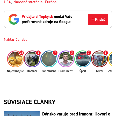
USA
,
Národná stratégia
,
Európa
Pridajte si Topky.sk
medzi Vaše
Pridať
preferované zdroje na Google
Nahlásiť chybu
16
2
7
3
7
3
Najčítanejšie
Domáce
Zahraničné
Prominenti
Šport
Krimi
Zaují
SÚVISIACE ČLÁNKY
Dánsko varuje pred Iránom: Hovorí o