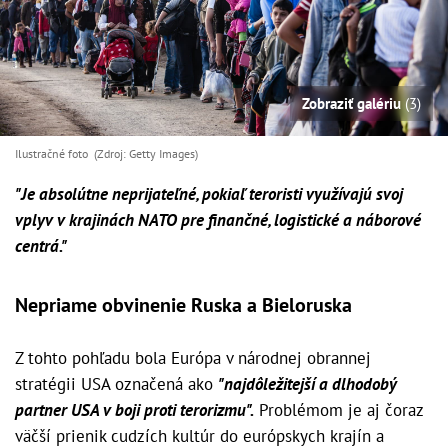
Zobraziť galériu
(3)
Ilustračné foto (Zdroj: Getty Images)
"Je absolútne neprijateľné, pokiaľ teroristi využívajú svoj
vplyv v krajinách NATO pre finančné, logistické a náborové
centrá."
Nepriame obvinenie Ruska a Bieloruska
Z tohto pohľadu bola Európa v národnej obrannej
stratégii USA označená ako
"najdôležitejší a dlhodobý
partner USA v boji proti terorizmu".
Problémom je aj čoraz
väčší prienik cudzích kultúr do európskych krajín a