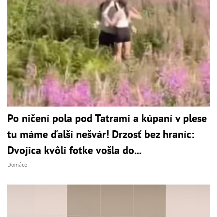
Po ničení pola pod Tatrami a kúpaní v plese
tu máme ďalší nešvár! Drzosť bez hraníc:
Dvojica kvôli fotke vošla do...
Domáce