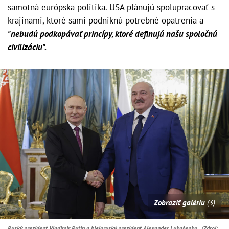
samotná európska politika. USA plánujú spolupracovať s
krajinami, ktoré sami podniknú potrebné opatrenia a
"nebudú podkopávať princípy, ktoré definujú našu spoločnú
civilizáciu".
Zobraziť galériu
(3)
Ruský prezident Vladimir Putin a bieloruský prezident Alexander Lukašenko. (Zdroj: