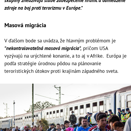
skupiny zneužívajú slabé zabezpečenie hraníc a obmedzené
zdroje na boj proti terorizmu v Európe."
Masová migrácia
V ďalšom bode sa uvádza, že hlavným problémom je
"nekontrolovateľná masová migrácia",
pričom USA
vyzývajú na urýchlené konanie, a to aj v Afrike. Európa je
podľa stratégie úrodnou pôdou na plánovanie
teroristických útokov proti krajinám západného sveta.