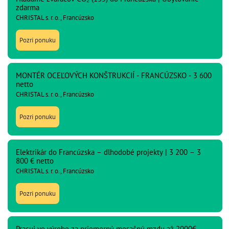
zdarma
CHRISTAL s. r. o., Francúzsko
Pozri ponuku
MONTÉR OCEĽOVÝCH KONŠTRUKCIÍ - FRANCÚZSKO - 3 600
netto
CHRISTAL s. r. o., Francúzsko
Pozri ponuku
Elektrikár do Francúzska – dlhodobé projekty | 3 200 – 3
800 € netto
CHRISTAL s. r. o., Francúzsko
Pozri ponuku
Pracuj vo výrobe za priemernú mesačnú mzdu až 2000€