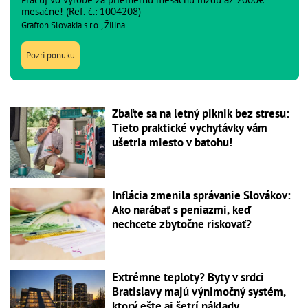
mesačne! (Ref. č.: 1004208)
Grafton Slovakia s.r.o., Žilina
Pozri ponuku
Zbaľte sa na letný piknik bez stresu:
Tieto praktické vychytávky vám
ušetria miesto v batohu!
Inflácia zmenila správanie Slovákov:
Ako narábať s peniazmi, keď
nechcete zbytočne riskovať?
Extrémne teploty? Byty v srdci
Bratislavy majú výnimočný systém,
ktorý ešte aj šetrí náklady