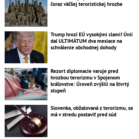
čoraz väčšej teroristickej hrozbe
Trump hrozí EÚ vysokými clami! Únii
dal ULTIMÁTUM dva mesiace na
schválenie obchodnej dohody
Rezort diplomacie varuje pred
hrozbou terorizmu v Spojenom
kráľovstve: Úroveň zvýšili na štvrtý
stupeň
Slovenka, obžalovaná z terorizmu, sa
má v stredu postaviť pred súd