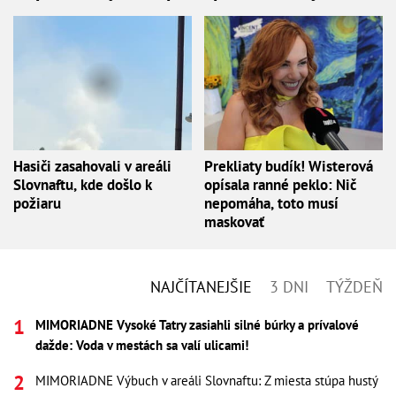
Hasiči zasahovali v areáli
Prekliaty budík! Wisterová
Slovnaftu, kde došlo k
opísala ranné peklo: Nič
požiaru
nepomáha, toto musí
maskovať
NAJČÍTANEJŠIE
3 DNI
TÝŽDEŇ
MIMORIADNE Vysoké Tatry zasiahli silné búrky a prívalové
dažde: Voda v mestách sa valí ulicami!
MIMORIADNE Výbuch v areáli Slovnaftu: Z miesta stúpa hustý